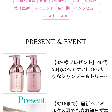
最新号情報
付録
WEB限定
シミ
たるみ
美容医療
ダイエット
更年期
インタビュー
ベストコスメ
PRESENT & EVENT
【3名様プレゼント】40代
50代のヘアケアにぴった
りなシャンプー＆トリート
メントで、うねり悩みに対
処！
【8/16まで】最新ヘアミ
ルク＆夏でも崩れ知らずな