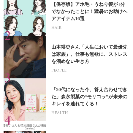
【保存版】アホ毛・うねり髪が1分
でなかったことに！猛暑のお助けヘ
アアイテム16選
HAIR
山本耕史さん「人生において最優先
は家族」。仕事も無欲に、ストレス
を溜めない生き方
PEOPLE
「50代になった今、答え合わせでき
た」森永製菓の“モリコラ”が未来の
キレイを連れてくる！
HEALTH