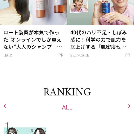
ロート製薬が本気で作っ
40代のハリ不足・しぼみ
た“オンラインでしか買え
感に！科学の力で肌力を
ない”大人のシャンプー＆
底上げする「肌密度セラ
トリートメントって？
ム」
HAIR
SKINCARE
PR
PR
RANKING
ALL