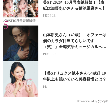
美ST 2026年10月号表紙解禁！【表
紙は加藤あいさん＆菊池風磨さん】
PEOPLE
山本耕史さん（49歳）「オファーは
僕のカラダ目当てらしいです
（笑）」全編英語ミュージカルへの
挑戦
PEOPLE
【美STリュクス紙本さん(54歳)】10
年以上も続いている美容習慣とは？
PR
Recommended by