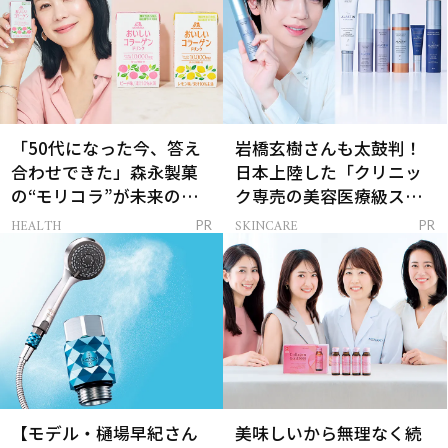
「50代になった今、答え
岩橋玄樹さんも太鼓判！
合わせできた」森永製菓
日本上陸した「クリニッ
の“モリコラ”が未来のキ
ク専売の美容医療級スキ
レイを連れてくる！
ンケア」
HEALTH
SKINCARE
PR
PR
【モデル・樋場早紀さん
美味しいから無理なく続