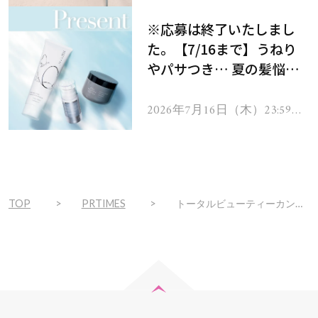
をプレゼント！
※応募は終了いたしまし
た。【7/16まで】うねり
やパサつき… 夏の髪悩み
を解消するヘアケアアイテ
ムを13名様にプレゼン
2026年7月16日（木）23:59ま
で
ト！
TOP
PRTIMES
トータルビューティーカンパニーukaのインスタライブ「ukaの部屋」が5/7からリニューアル！「進もuka」を毎週土日にインスタグラムで配信します。