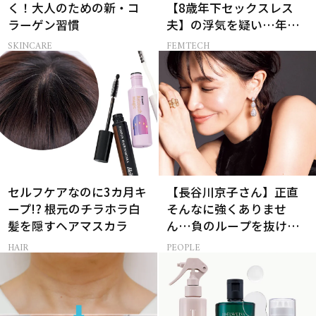
く！大人のための新・コ
【8歳年下セックスレス
ラーゲン習慣
夫】の浮気を疑い…年の
差婚の悲しい末路
SKINCARE
FEMTECH
セルフケアなのに3カ月キ
【長谷川京子さん】正直
ープ!? 根元のチラホラ白
そんなに強くありませ
髪を隠すヘアマスカラ
ん…負のループを抜ける
15分の習慣とは?
HAIR
PEOPLE