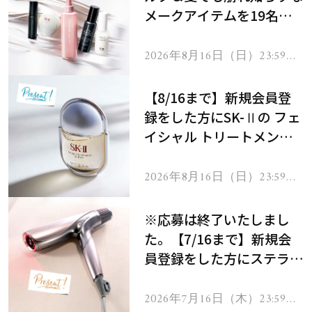
メークアイテムを19名様
にプレゼント！
2026年8月16日（日）23:59ま
で
【8/16まで】新規会員登
録をした方にSK-Ⅱの フェ
イシャル トリートメント
セラムをプレゼント！
2026年8月16日（日）23:59ま
で
※応募は終了いたしまし
た。【7/16まで】新規会
員登録をした方にステラボ
ーテのシャインリバース
ヘアドライヤー ジュエル
2026年7月16日（木）23:59ま
で