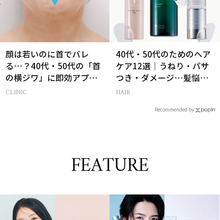
顔は若いのに首でバレ
40代・50代のためのヘア
る…？40代・50代の「首
ケア12選｜うねり・パサ
の横ジワ」に即効アプロ
つき・ダメージ…髪悩み
ーチする最新美容医療と
から選ぶベスコス受賞コ
CLINIC
HAIR
は
スメ
Recommended by
FEATURE