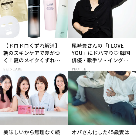
【ドロドロくずれ解消】
尾崎豊さんの「I LOVE
朝のスキンケアで差がつ
YOU」にドハマり♡ 韓国
く！夏のメイクくずれ防
俳優・歌手ソ・イングク
止術
さんの音楽がすべての人
SKINCARE
PEOPLE
生って？
美味しいから無理なく続
オバさん化した45歳妻は