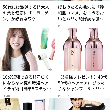
50代には激減する⁉ 大人
ほおのたるみ毛穴に「幹
の美と健康に「コラーゲ
細胞コスメ」を！うるお
ン」が必要なワケ
いとハリが絶好調な肌へ
10分短縮できる!?汗だく
【3名様プレゼント】40代
にならない夏の時短ヘア
50代のヘアケアにぴった
ドライ術【簡単5ステッ
りなシャンプー＆トリー
プ】
トメントで、うねり悩み
HAIR
PRESENT
に対処！