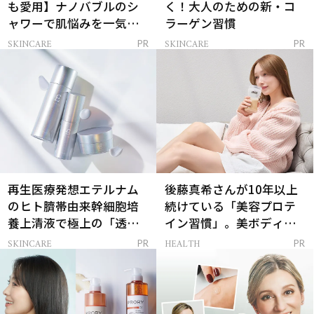
も愛用】ナノバブルのシ
く！大人のための新・コ
ャワーで肌悩みを一気に
ラーゲン習慣
解決
SKINCARE
SKINCARE
PR
PR
再生医療発想エテルナム
後藤真希さんが10年以上
のヒト臍帯由来幹細胞培
続けている「美容プロテ
養上清液で極上の「透明
イン習慣」。美ボディを
感ハリ肌」へ
支える朝ルーティンと
SKINCARE
HEALTH
PR
PR
は？