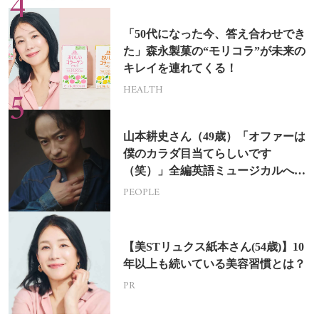
「50代になった今、答え合わせでき
た」森永製菓の“モリコラ”が未来の
キレイを連れてくる！
HEALTH
山本耕史さん（49歳）「オファーは
僕のカラダ目当てらしいです
（笑）」全編英語ミュージカルへの
挑戦
PEOPLE
【美STリュクス紙本さん(54歳)】10
年以上も続いている美容習慣とは？
PR