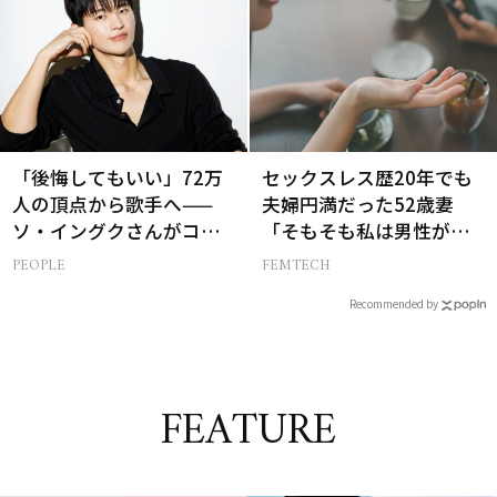
「後悔してもいい」72万
セックスレス歴20年でも
人の頂点から歌手へ——
夫婦円満だった52歳妻
ソ・イングクさんがコツ
「そもそも私は男性が好
コツ頑張れる原動力とは
き？」更年期をきっかけ
PEOPLE
FEMTECH
に性について考え始め…
Recommended by
FEATURE