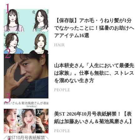
【保存版】アホ毛・うねり髪が1分
でなかったことに！猛暑のお助けヘ
アアイテム16選
HAIR
山本耕史さん「人生において最優先
は家族」。仕事も無欲に、ストレス
を溜めない生き方
PEOPLE
美ST 2026年10月号表紙解禁！【表
紙は加藤あいさん＆菊池風磨さん】
PEOPLE