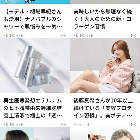
【モデル・樋場早紀さん
美味しいから無理なく続
も愛用】ナノバブルのシ
く！大人のための新・コ
ャワーで肌悩みを一気に
ラーゲン習慣
解決
SKINCARE
SKINCARE
PR
PR
再生医療発想エテルナム
後藤真希さんが10年以上
のヒト臍帯由来幹細胞培
続けている「美容プロテ
養上清液で極上の「透明
イン習慣」。美ボディを
感ハリ肌」へ
支える朝ルーティンと
SKINCARE
HEALTH
PR
PR
は？