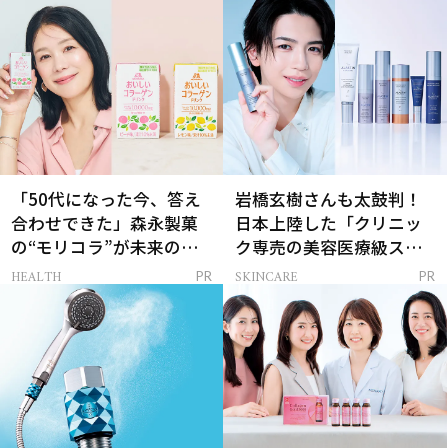
「50代になった今、答え
岩橋玄樹さんも太鼓判！
合わせできた」森永製菓
日本上陸した「クリニッ
の“モリコラ”が未来のキ
ク専売の美容医療級スキ
レイを連れてくる！
ンケア」
HEALTH
SKINCARE
PR
PR