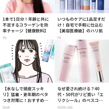
1本で1日分！年齢と共に
いつものケアに1品足すだ
不足するコラーゲンを効
け！自宅で手軽に仕込む
率チャージ【健康飲料】
【美容医療級】のハリ肌
【水なしで頭皮スッキ
なぜ愛され続ける？40
リ】猛暑・更年期のベタ
代・50代がリピ買い「エ
つき対策に！おすすめ最
リクシール」のベスコス
新ドライシャンプー4選
受賞名品3選
HAIR
SKINCARE