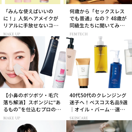
「みんな使えばいいの
何歳から「セックスレス
に！」人気ヘアメイクが
でも普通」なの？ 48歳が
リアルに手放せないコス
同級生たちに聞いてみた
メ
ら…
MAKE UP
FEMTECH
【小鼻のボツボツ・毛穴
40代50代のクレンジング
落ち解消】スポンジに“あ
迷子へ！ベスコス名品9選
るもの”を仕込むプロの超
｜オイル・バーム…選び
簡単メイクテク
方の正解は？
MAKE UP
SKINCARE