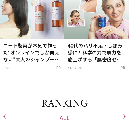
ロート製薬が本気で作っ
40代のハリ不足・しぼみ
た“オンラインでしか買え
感に！科学の力で肌力を
ない”大人のシャンプー＆
底上げする「肌密度セラ
トリートメントって？
ム」
HAIR
SKINCARE
PR
PR
RANKING
ALL