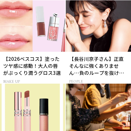
【2026ベスコス】塗った
【長谷川京子さん】正直
ツヤ感に感動！大人の唇
そんなに強くありませ
がぷっくり潤うグロス3選
ん…負のループを抜ける
15分の習慣とは?
MAKE UP
PEOPLE