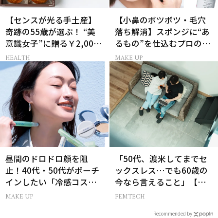
【センスが光る手土産】
【小鼻のボツボツ・毛穴
奇跡の55歳が選ぶ！ “美
落ち解消】スポンジに“あ
意識女子”に贈る￥2,000
るもの”を仕込むプロの超
前後のお菓子3選
簡単メイクテク
HEALTH
MAKE UP
昼間のドロドロ顔を阻
「50代、渡米してまでセ
止！40代・50代がポーチ
ックスレス…でも60歳の
インしたい「冷感コス
今なら言えること」【セ
メ」5選
ックスレス AND THE
MAKE UP
FEMTECH
CITY -女たちの告白-】
Recommended by