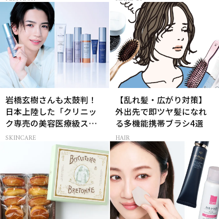
白-】
岩橋玄樹さんも太鼓判！
【乱れ髪・広がり対策】
日本上陸した「クリニッ
外出先で即ツヤ髪になれ
ク専売の美容医療級スキ
る多機能携帯ブラシ4選
ンケア」
SKINCARE
HAIR