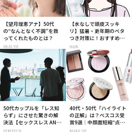
【望月理恵アナ】50代
【水なしで頭皮スッキ
の“なんとなく不調”を救
リ】猛暑・更年期のベタ
ってくれたものとは？
つき対策に！おすすめ最
新ドライシャンプー4選
HEALTH
HAIR
50代カップルを「レス知
40代・50代「ハイライト
らず」にさせた驚きの解
の正解」は？ベスコス受
決法【セックスレス AND
賞9選｜中顔面短縮“点置
THE CITY -女たちの告
き”メイク法も
FEMTECH
MAKE UP