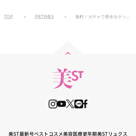
TOP
PRTIMES
無料！ガチャで香水をゲット。STAY HOMEを香りで彩る。
美ST最新号
ベストコスメ
美容医療
更年期
美STリュクス