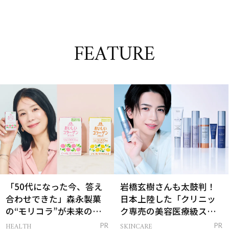
FEATURE
「50代になった今、答え
岩橋玄樹さんも太鼓判！
合わせできた」森永製菓
日本上陸した「クリニッ
の“モリコラ”が未来のキ
ク専売の美容医療級スキ
レイを連れてくる！
ンケア」
HEALTH
SKINCARE
PR
PR