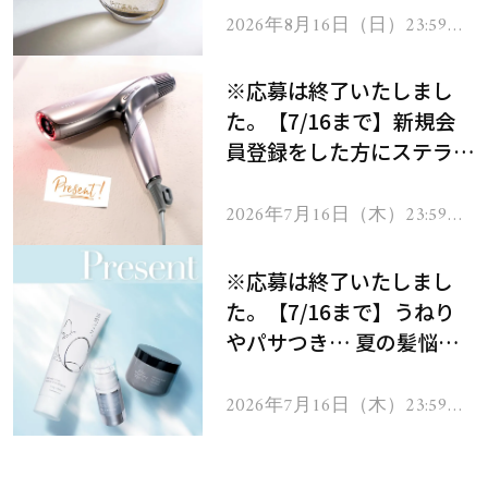
2026年8月16日（日）23:59ま
で
※応募は終了いたしまし
た。【7/16まで】新規会
員登録をした方にステラボ
ーテのシャインリバース
ヘアドライヤー ジュエル
2026年7月16日（木）23:59ま
で
をプレゼント！
※応募は終了いたしまし
た。【7/16まで】うねり
やパサつき… 夏の髪悩み
を解消するヘアケアアイテ
ムを13名様にプレゼン
2026年7月16日（木）23:59ま
で
ト！