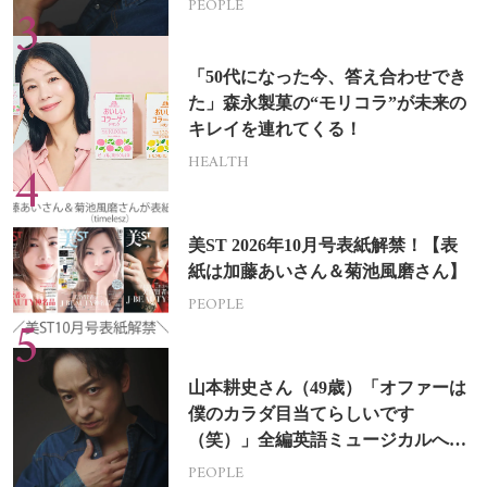
PEOPLE
「50代になった今、答え合わせでき
た」森永製菓の“モリコラ”が未来の
キレイを連れてくる！
HEALTH
美ST 2026年10月号表紙解禁！【表
紙は加藤あいさん＆菊池風磨さん】
PEOPLE
山本耕史さん（49歳）「オファーは
僕のカラダ目当てらしいです
（笑）」全編英語ミュージカルへの
挑戦
PEOPLE