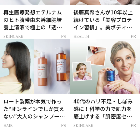
再生医療発想エテルナム
後藤真希さんが10年以上
のヒト臍帯由来幹細胞培
続けている「美容プロテ
養上清液で極上の「透明
イン習慣」。美ボディを
感ハリ肌」へ
支える朝ルーティンと
SKINCARE
HEALTH
PR
PR
は？
ロート製薬が本気で作っ
40代のハリ不足・しぼみ
た“オンラインでしか買え
感に！科学の力で肌力を
ない”大人のシャンプー＆
底上げする「肌密度セラ
トリートメントって？
ム」
HAIR
SKINCARE
PR
PR