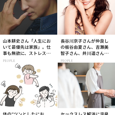
山本耕史さん「人生にお
長谷川京子さんが仲良し
いて最優先は家族」。仕
の板谷由夏さん、吉瀬美
事も無欲に、ストレスを
智子さん、井川遥さんと
溜めない生き方
集まる理由は…
PEOPLE
PEOPLE
体の“ツンとしたにお
セックスレス解消に温泉