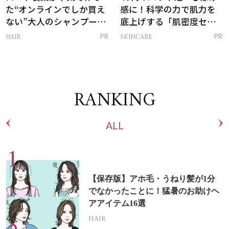
た“オンラインでしか買え
感に！科学の力で肌力を
ない”大人のシャンプー＆
底上げする「肌密度セラ
トリートメントって？
ム」
HAIR
SKINCARE
PR
PR
RANKING
ALL
【保存版】アホ毛・うねり髪が1分
でなかったことに！猛暑のお助けヘ
アアイテム16選
HAIR