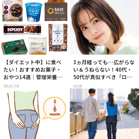
【ダイエット中】に食べ
3ヵ月経っても…広がらな
たい！おすすめお菓子・
い＆うねらない！40代・
おやつ14選｜管理栄養士
50代が真似すべき「ロー
監修
レイヤーボブ」
HEALTH
HAIR