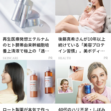
再生医療発想エテルナム
後藤真希さんが10年以上
のヒト臍帯由来幹細胞培
続けている「美容プロテ
養上清液で極上の「透明
イン習慣」。美ボディを
感ハリ肌」へ
支える朝ルーティンと
SKINCARE
HEALTH
PR
PR
は？
ロート製薬が本気で作っ
40代のハリ不足・しぼみ