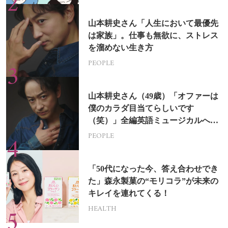
山本耕史さん「人生において最優先
は家族」。仕事も無欲に、ストレス
を溜めない生き方
PEOPLE
山本耕史さん（49歳）「オファーは
僕のカラダ目当てらしいです
（笑）」全編英語ミュージカルへの
挑戦
PEOPLE
「50代になった今、答え合わせでき
た」森永製菓の“モリコラ”が未来の
キレイを連れてくる！
HEALTH