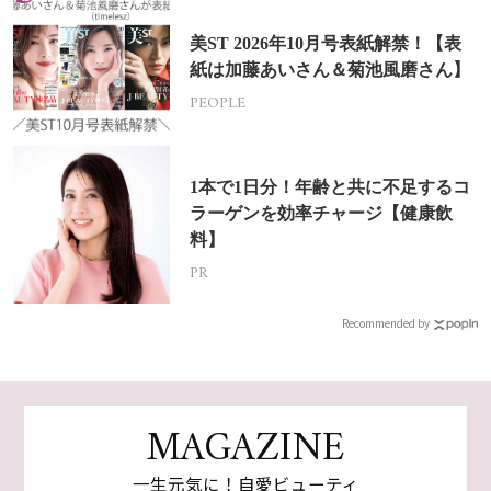
美ST 2026年10月号表紙解禁！【表
紙は加藤あいさん＆菊池風磨さん】
PEOPLE
1本で1日分！年齢と共に不足するコ
ラーゲンを効率チャージ【健康飲
料】
PR
Recommended by
MAGAZINE
一生元気に！自愛ビューティ