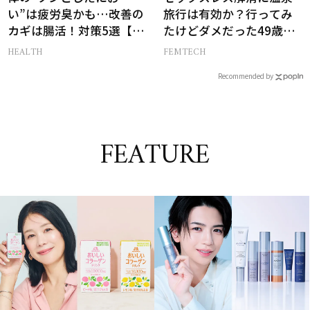
い”は疲労臭かも…改善の
旅行は有効か？行ってみ
カギは腸活！対策5選【医
たけどダメだった49歳妻
師監修】
の「思わぬ収穫」
HEALTH
FEMTECH
Recommended by
FEATURE