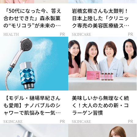
「50代になった今、答え
岩橋玄樹さんも太鼓判！
合わせできた」森永製菓
日本上陸した「クリニッ
の“モリコラ”が未来のキ
ク専売の美容医療級スキ
レイを連れてくる！
ンケア」
HEALTH
SKINCARE
PR
PR
【モデル・樋場早紀さん
美味しいから無理なく続
も愛用】ナノバブルのシ
く！大人のための新・コ
ャワーで肌悩みを一気に
ラーゲン習慣
解決
SKINCARE
SKINCARE
PR
PR