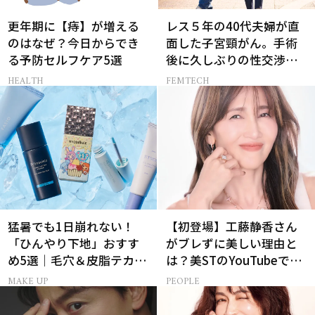
更年期に【痔】が増える
レス５年の40代夫婦が直
のはなぜ？今日からでき
面した子宮頸がん。手術
る予防セルフケア5選
後に久しぶりの性交渉を
試しみたら…
HEALTH
FEMTECH
猛暑でも1日崩れない！
【初登場】工藤静香さん
「ひんやり下地」おすす
がブレずに美しい理由と
め5選｜毛穴＆皮脂テカリ
は？美STのYouTubeでは
対策
ALL私物の「ポーチの中
MAKE UP
PEOPLE
身」も大公開！