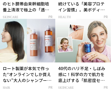
のヒト臍帯由来幹細胞培
続けている「美容プロテ
養上清液で極上の「透明
イン習慣」。美ボディを
感ハリ肌」へ
支える朝ルーティンと
SKINCARE
HEALTH
PR
PR
は？
ロート製薬が本気で作っ
40代のハリ不足・しぼみ
た“オンラインでしか買え
感に！科学の力で肌力を
ない”大人のシャンプー＆
底上げする「肌密度セラ
トリートメントって？
ム」
HAIR
SKINCARE
PR
PR