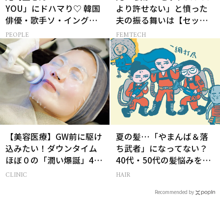
YOU」にドハマり♡ 韓国
より許せない」と憤った
俳優・歌手ソ・イングク
夫の振る舞いは【セック
さんの音楽がすべての人
スレス AND THE CITY -女
PEOPLE
FEMTECH
生って？
たちの告白-】
【美容医療】GW前に駆け
夏の髪…「やまんば＆落
込みたい！ダウンタイム
ち武者」になってない？
ほぼ０の「潤い爆誕」4つ
40代・50代の髪悩みをレ
のメニュー
スキューする裏ワザ
CLINIC
HAIR
Recommended by