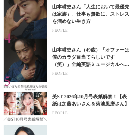
山本耕史さん「人生において最優先
は家族」。仕事も無欲に、ストレス
を溜めない生き方
PEOPLE
山本耕史さん（49歳）「オファーは
僕のカラダ目当てらしいです
（笑）」全編英語ミュージカルへの
挑戦
PEOPLE
美ST 2026年10月号表紙解禁！【表
紙は加藤あいさん＆菊池風磨さん】
PEOPLE