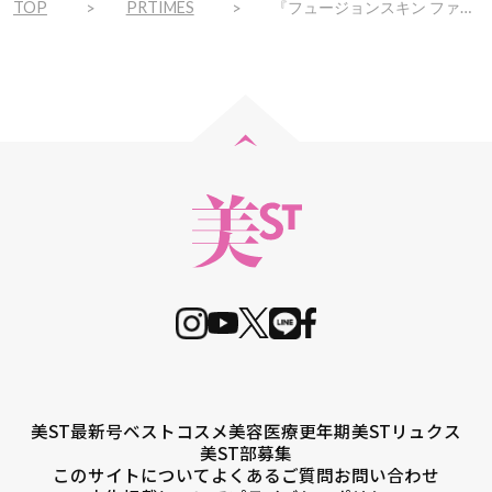
TOP
PRTIMES
『フュージョンスキン ファンデーション ラスターフィニッシュ ～サマーコンフォート～』夏季数量限定 2020年5月18日（月）新発売
美ST最新号
ベストコスメ
美容医療
更年期
美STリュクス
美ST部募集
このサイトについて
よくあるご質問
お問い合わせ