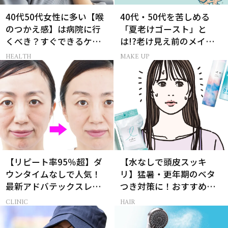
40代50代女性に多い【喉
40代・50代を苦しめる
のつかえ感】は病院に行
「夏老けゴースト」と
くべき？すぐできるケア5
は!?老け見え前のメイク
選も！
くずれ＆くすみ対策
HEALTH
MAKE UP
【リピート率95％超】ダ
【水なしで頭皮スッキ
ウンタイムなしで人気！
リ】猛暑・更年期のベタ
最新アドバテックスレー
つき対策に！おすすめ最
ザー体験
新ドライシャンプー4選
CLINIC
HAIR