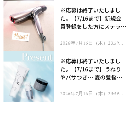
※応募は終了いたしまし
た。【7/16まで】新規会
員登録をした方にステラボ
ーテのシャインリバース
ヘアドライヤー ジュエル
2026年7月16日（木）23:59ま
で
をプレゼント！
※応募は終了いたしまし
た。【7/16まで】うねり
やパサつき… 夏の髪悩み
を解消するヘアケアアイテ
ムを13名様にプレゼン
2026年7月16日（木）23:59ま
で
ト！