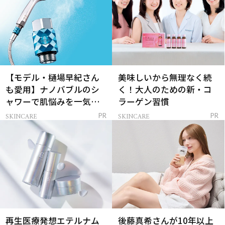
【モデル・樋場早紀さん
美味しいから無理なく続
も愛用】ナノバブルのシ
く！大人のための新・コ
ャワーで肌悩みを一気に
ラーゲン習慣
解決
SKINCARE
SKINCARE
PR
PR
再生医療発想エテルナム
後藤真希さんが10年以上