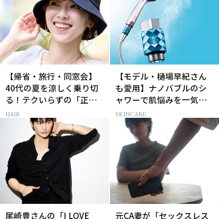
【帰省・旅行・同窓会】
【モデル・樋場早紀さん
40代の夏を涼しく乗り切
も愛用】ナノバブルのシ
る！テクいらずの「正解
ャワーで肌悩みを一気に
ヘアアレンジ」3選
解決
HAIR
SKINCARE
尾崎豊さんの「I LOVE
元CA妻が「セックスレス