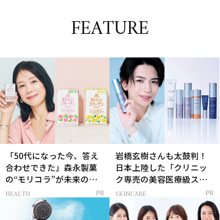
FEATURE
「50代になった今、答え
岩橋玄樹さんも太鼓判！
合わせできた」森永製菓
日本上陸した「クリニッ
の“モリコラ”が未来のキ
ク専売の美容医療級スキ
レイを連れてくる！
ンケア」
HEALTH
SKINCARE
PR
PR