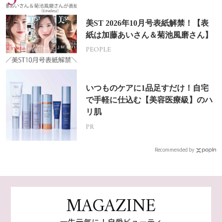
美ST 2026年10月号表紙解禁！【表
紙は加藤あいさん＆菊池風磨さん】
PEOPLE
いつものケアに1品足すだけ！自宅
で手軽に仕込む【美容医療級】のハ
リ肌
PR
Recommended by
MAGAZINE
一生元気に！自愛ビューティ