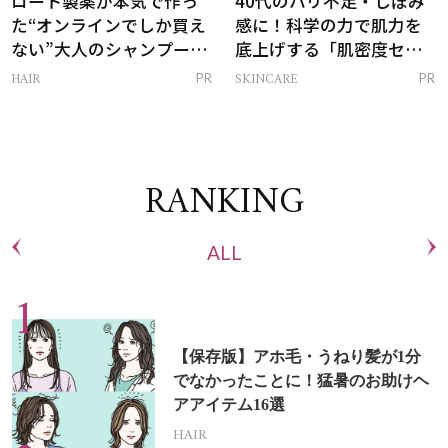
ロート製薬が本気で作っ
40代のハリ不足・しぼみ
た“オンラインでしか買え
感に！科学の力で肌力を
ない”大人のシャンプー＆
底上げする「肌密度セラ
トリートメントって？
ム」
HAIR
SKINCARE
PR
PR
RANKING
ALL
【保存版】アホ毛・うねり髪が1分
でなかったことに！猛暑のお助けヘ
アアイテム16選
HAIR