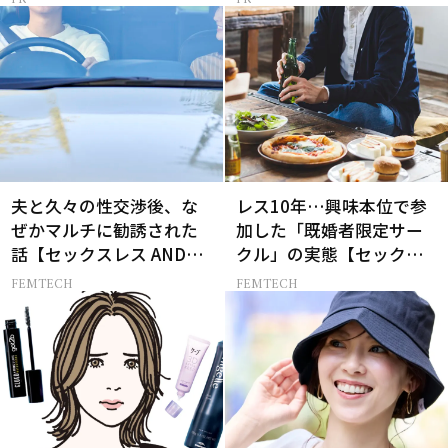
夫と久々の性交渉後、な
レス10年…興味本位で参
ぜかマルチに勧誘された
加した「既婚者限定サー
話【セックスレス AND
クル」の実態【セックス
THE CITY -女たちの告
レス AND THE CITY -女た
FEMTECH
FEMTECH
白-】
ちの告白-】