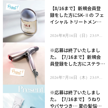
【8/16まで】新規会員登
録をした方にSK-Ⅱの フェ
イシャル トリートメント
セラムをプレゼント！
2026年8月16日（日）23:59ま
で
※応募は終了いたしまし
た。【7/16まで】新規会
員登録をした方にステラボ
ーテのシャインリバース
ヘアドライヤー ジュエル
2026年7月16日（木）23:59ま
で
をプレゼント！
※応募は終了いたしまし
た。【7/16まで】うねり
やパサつき… 夏の髪悩み