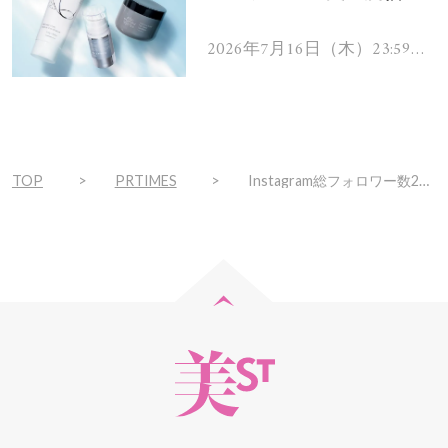
を解消するヘアケアアイテ
ムを13名様にプレゼン
2026年7月16日（木）23:59ま
で
ト！
TOP
PRTIMES
Instagram総フォロワー数250万人 人気アイドル犬 『柴犬まる』とコラボ商品発売決定！