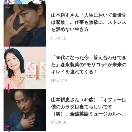
山本耕史さん「人生において最優先
は家族」。仕事も無欲に、ストレス
を溜めない生き方
PEOPLE
「50代になった今、答え合わせでき
た」森永製菓の“モリコラ”が未来の
キレイを連れてくる！
HEALTH
山本耕史さん（49歳）「オファーは
僕のカラダ目当てらしいです
（笑）」全編英語ミュージカルへの
挑戦
PEOPLE