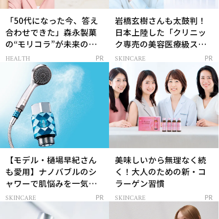
「50代になった今、答え
岩橋玄樹さんも太鼓判！
合わせできた」森永製菓
日本上陸した「クリニッ
の“モリコラ”が未来のキ
ク専売の美容医療級スキ
レイを連れてくる！
ンケア」
HEALTH
SKINCARE
PR
PR
【モデル・樋場早紀さん
美味しいから無理なく続
も愛用】ナノバブルのシ
く！大人のための新・コ
ャワーで肌悩みを一気に
ラーゲン習慣
解決
SKINCARE
SKINCARE
PR
PR