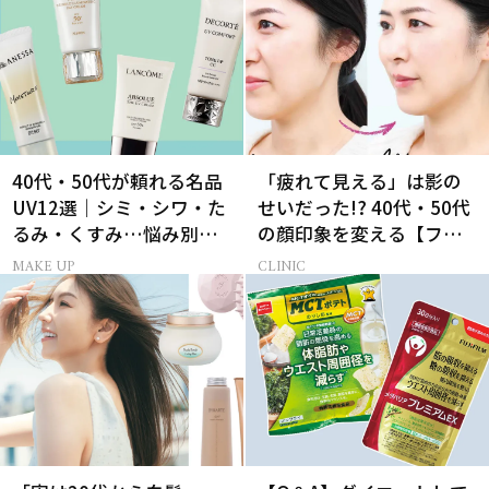
40代・50代が頼れる名品
「疲れて見える」は影の
UV12選｜シミ・シワ・た
せいだった!? 40代・50代
るみ・くすみ…悩み別ベ
の顔印象を変える【フィ
スコス受賞の日焼け止め
ラー治療】とは
MAKE UP
CLINIC