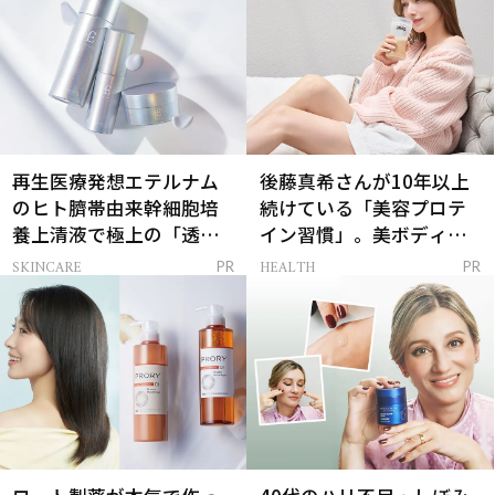
再生医療発想エテルナム
後藤真希さんが10年以上
のヒト臍帯由来幹細胞培
続けている「美容プロテ
養上清液で極上の「透明
イン習慣」。美ボディを
感ハリ肌」へ
支える朝ルーティンと
SKINCARE
HEALTH
PR
PR
は？