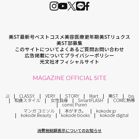
美ST最新号
ベストコスメ
美容医療
更年期
美STリュクス
美ST部募集
このサイトについて
よくあるご質問
お問い合わせ
広告掲載について
プライバシーポリシー
光文社オフィシャルサイト
MAGAZINE OFFICIAL SITE
JJ
CLASSY.
VERY
STORY
Mart
美ST
bis
和食スタイル
女性自身
SmartFLASH
COMIC熱帯
comic Pureri
マンガ コミソル
本がすき。
kokode.jp
kokode Beauty
kokode books
kokode digital
消費税総額表示についてのお知らせ