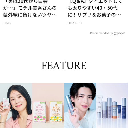
「実は20代から白髪
【Q＆A】ダイエットして
が…」モデル美香さんの
も太りやすい40・50代
紫外線に負けないツヤ美
に！サプリ＆お菓子の選
髪ケア
び方
HAIR
HEALTH
Recommended by
FEATURE