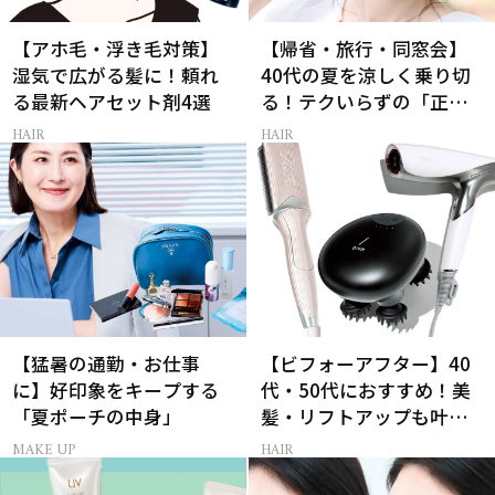
【アホ毛・浮き毛対策】
【帰省・旅行・同窓会】
湿気で広がる髪に！頼れ
40代の夏を涼しく乗り切
る最新ヘアセット剤4選
る！テクいらずの「正解
ヘアアレンジ」3選
HAIR
HAIR
【猛暑の通勤・お仕事
【ビフォーアフター】40
に】好印象をキープする
代・50代におすすめ！美
「夏ポーチの中身」
髪・リフトアップも叶う
最新ヘアケア家電3選
MAKE UP
HAIR