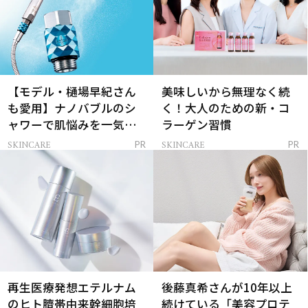
【モデル・樋場早紀さん
美味しいから無理なく続
も愛用】ナノバブルのシ
く！大人のための新・コ
ャワーで肌悩みを一気に
ラーゲン習慣
解決
SKINCARE
SKINCARE
PR
PR
再生医療発想エテルナム
後藤真希さんが10年以上
のヒト臍帯由来幹細胞培
続けている「美容プロテ