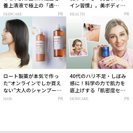
養上清液で極上の「透明
イン習慣」。美ボディを
感ハリ肌」へ
支える朝ルーティンと
SKINCARE
HEALTH
PR
PR
は？
ロート製薬が本気で作っ
40代のハリ不足・しぼみ
た“オンラインでしか買え
感に！科学の力で肌力を
ない”大人のシャンプー＆
底上げする「肌密度セラ
トリートメントって？
ム」
HAIR
SKINCARE
PR
PR