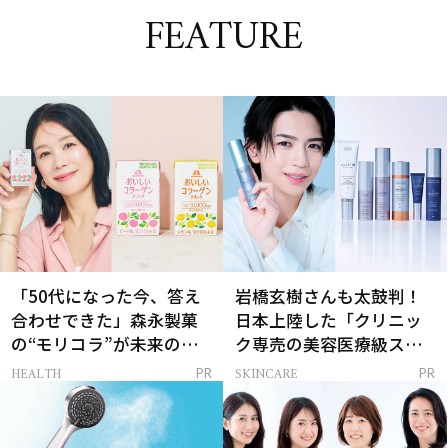
FEATURE
「50代になった今、答え
岩橋玄樹さんも太鼓判！
合わせできた」森永製菓
日本上陸した「クリニッ
の“モリコラ”が未来のキ
ク専売の美容医療級スキ
レイを連れてくる！
ンケア」
HEALTH
SKINCARE
PR
PR