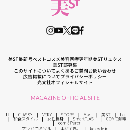
美ST最新号
ベストコスメ
美容医療
更年期
美STリュクス
美ST部募集
このサイトについて
よくあるご質問
お問い合わせ
広告掲載について
プライバシーポリシー
光文社オフィシャルサイト
MAGAZINE OFFICIAL SITE
JJ
CLASSY.
VERY
STORY
Mart
美ST
bis
和食スタイル
女性自身
SmartFLASH
COMIC熱帯
comic Pureri
マンガ コミソル
本がすき。
kokode.jp