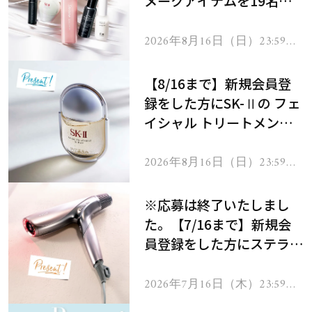
メークアイテムを19名様
にプレゼント！
2026年8月16日（日）23:59ま
で
【8/16まで】新規会員登
録をした方にSK-Ⅱの フェ
イシャル トリートメント
セラムをプレゼント！
2026年8月16日（日）23:59ま
で
※応募は終了いたしまし
た。【7/16まで】新規会
員登録をした方にステラボ
ーテのシャインリバース
ヘアドライヤー ジュエル
2026年7月16日（木）23:59ま
で
をプレゼント！