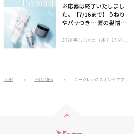
※応募は終了いたしまし
た。【7/16まで】うねり
やパサつき… 夏の髪悩み
を解消するヘアケアアイテ
ムを13名様にプレゼン
2026年7月16日（木）23:59ま
で
ト！
TOP
PRTIMES
ユーグレナのスキンケアブランド『one（ワン）』より高機能クレンジングオイル「one アロマクレンジングオイル」新発売！