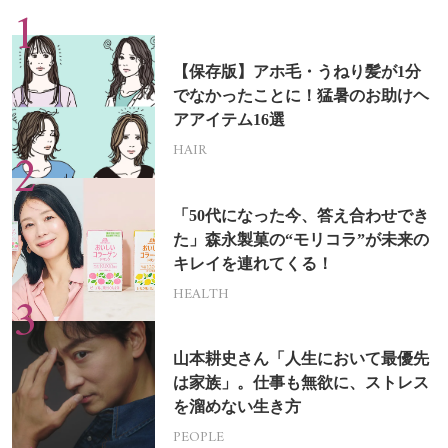
【保存版】アホ毛・うねり髪が1分
でなかったことに！猛暑のお助けヘ
アアイテム16選
HAIR
「50代になった今、答え合わせでき
た」森永製菓の“モリコラ”が未来の
キレイを連れてくる！
HEALTH
山本耕史さん「人生において最優先
は家族」。仕事も無欲に、ストレス
を溜めない生き方
PEOPLE