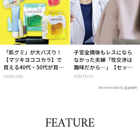
「肌グミ」が大バズり！
子宮全摘後もレスになら
【マツキヨココカラ】で
なかった夫婦「性交渉は
買える40代・50代が買う
趣味だから…」【セック
べき夏コスメ
スレス AND THE CITY -女
SKINCARE
FEMTECH
たちの告白-】
Recommended by
FEATURE