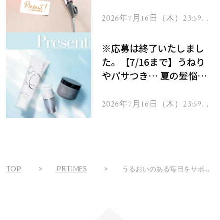
ーテのシャインリバース
ヘアドライヤー ジュエル
2026年7月16日（木）23:59ま
で
をプレゼント！
※応募は終了いたしまし
た。【7/16まで】うねり
やパサつき… 夏の髪悩み
を解消するヘアケアアイテ
ムを13名様にプレゼン
2026年7月16日（木）23:59ま
で
ト！
TOP
PRTIMES
うるおいのある毎日をサポートする美容ドリンク『インナーリフティア QQリキッド』発売