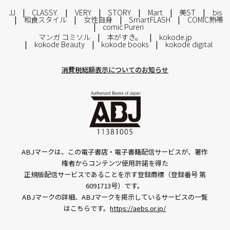
JJ
CLASSY.
VERY
STORY
Mart
美ST
bis
和食スタイル
女性自身
SmartFLASH
COMIC熱帯
comic Pureri
マンガ コミソル
本がすき。
kokode.jp
kokode Beauty
kokode books
kokode digital
消費税総額表示についてのお知らせ
ABJマークは、この電子書店・電子書籍配信サービスが、著作
権者からコンテンツ使用許諾を得た
正規版配信サービスであることを示す登録商標（登録番号 第
6091713号）です。
ABJマークの詳細、ABJマークを掲示しているサービスの一覧
はこちらです。
https://aebs.or.jp/