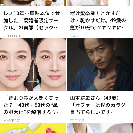
レス10年…興味本位で参
老け髪卒業！とかすだ
加した「既婚者限定サー
け・乾かすだけ。49歳の
クル」の実態【セックス
髪が10分でツヤツヤにな
レス AND THE CITY -女た
る最新ギア2選
FEMTECH
HAIR
ちの告白-】
「昔より鼻が大きくなっ
山本耕史さん（49歳）
た？」40代・50代の“鼻
「オファーは僕のカラダ
の肥大化”を解消する立体
目当てらしいです
小鼻メイク
（笑）」全編英語ミュー
MAKE UP
PEOPLE
ジカルへの挑戦