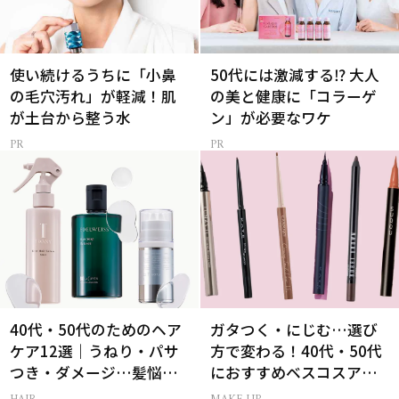
使い続けるうちに「小鼻
50代には激減する⁉ 大人
の毛穴汚れ」が軽減！肌
の美と健康に「コラーゲ
が土台から整う水
ン」が必要なワケ
40代・50代のためのヘア
ガタつく・にじむ…選び
ケア12選｜うねり・パサ
方で変わる！40代・50代
つき・ダメージ…髪悩み
におすすめベスコスアイ
から選ぶベスコス受賞コ
ライナー9選