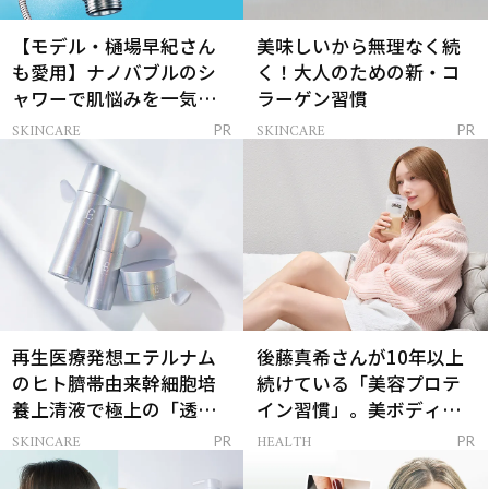
【モデル・樋場早紀さん
美味しいから無理なく続
も愛用】ナノバブルのシ
く！大人のための新・コ
ャワーで肌悩みを一気に
ラーゲン習慣
解決
SKINCARE
SKINCARE
PR
PR
再生医療発想エテルナム
後藤真希さんが10年以上
のヒト臍帯由来幹細胞培
続けている「美容プロテ
養上清液で極上の「透明
イン習慣」。美ボディを
感ハリ肌」へ
支える朝ルーティンと
SKINCARE
HEALTH
PR
PR
は？