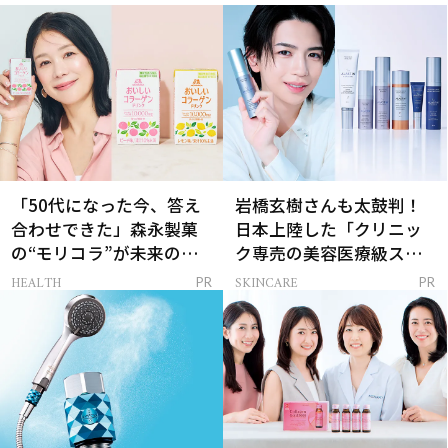
「50代になった今、答え
岩橋玄樹さんも太鼓判！
合わせできた」森永製菓
日本上陸した「クリニッ
の“モリコラ”が未来のキ
ク専売の美容医療級スキ
レイを連れてくる！
ンケア」
HEALTH
SKINCARE
PR
PR