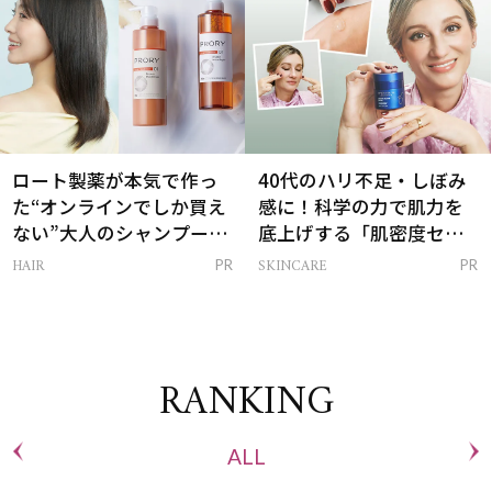
ロート製薬が本気で作っ
40代のハリ不足・しぼみ
た“オンラインでしか買え
感に！科学の力で肌力を
ない”大人のシャンプー＆
底上げする「肌密度セラ
トリートメントって？
ム」
HAIR
SKINCARE
PR
PR
RANKING
ALL