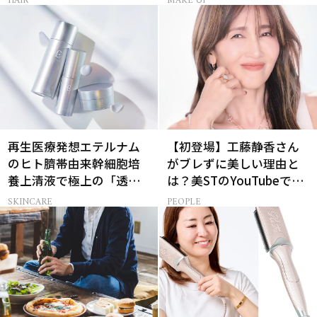
HAIR
MAKE UP
スメ
再生医療発想エテルナム
【初登場】工藤静香さん
のヒト臍帯由来幹細胞培
がブレずに美しい理由と
養上清液で極上の「透明
は？美STのYouTubeでは
感ハリ肌」へ
ALL私物の「ポーチの中
SKINCARE
PEOPLE
身」も大公開！