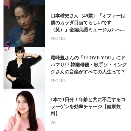
山本耕史さん（49歳）「オファーは
僕のカラダ目当てらしいです
（笑）」全編英語ミュージカルへの
挑戦
PEOPLE
尾崎豊さんの「I LOVE YOU」にド
ハマり♡ 韓国俳優・歌手ソ・イング
クさんの音楽がすべての人生って？
PEOPLE
1本で1日分！年齢と共に不足するコ
ラーゲンを効率チャージ【健康飲
料】
PR