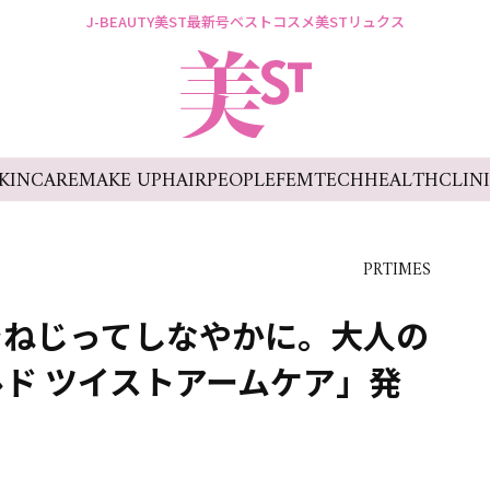
J-BEAUTY
美ST最新号
ベストコスメ
美STリュクス
KINCARE
MAKE UP
HAIR
PEOPLE
FEMTECH
HEALTH
CLIN
PRTIMES
でねじってしなやかに。大人の
ド ツイストアームケア」発