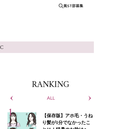
美ST部募集
IC
RANKING
ALL
S
【保存版】アホ毛・うね
り髪が1分でなかったこ