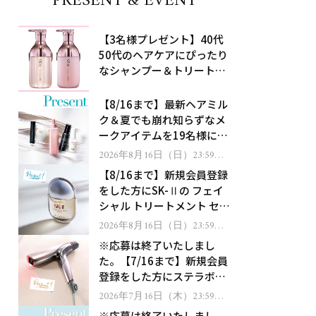
PRESENT & EVENT
【3名様プレゼント】40代
50代のヘアケアにぴったり
なシャンプー＆トリートメ
ントで、うねり悩みに対
処！
【8/16まで】最新ヘアミル
ク＆夏でも崩れ知らずなメ
ークアイテムを19名様にプ
レゼント！
2026年8月16日（日）23:59ま
で
【8/16まで】新規会員登録
をした方にSK-Ⅱの フェイ
シャル トリートメント セラ
ムをプレゼント！
2026年8月16日（日）23:59ま
で
※応募は終了いたしまし
た。【7/16まで】新規会員
登録をした方にステラボー
テのシャインリバース ヘア
2026年7月16日（木）23:59ま
で
ドライヤー ジュエルをプレ
※応募は終了いたしまし