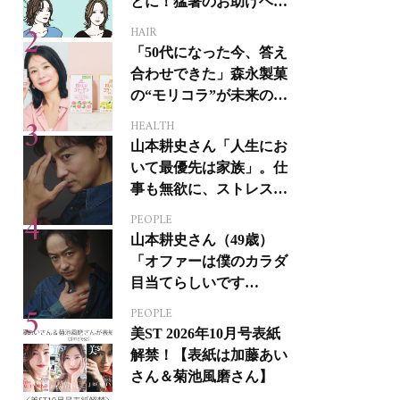
とに！猛暑のお助けヘア
アイテム16選
HAIR
「50代になった今、答え
合わせできた」森永製菓
の“モリコラ”が未来のキ
レイを連れてくる！
HEALTH
山本耕史さん「人生にお
いて最優先は家族」。仕
事も無欲に、ストレスを
溜めない生き方
PEOPLE
山本耕史さん（49歳）
「オファーは僕のカラダ
目当てらしいです
（笑）」全編英語ミュー
PEOPLE
ジカルへの挑戦
美ST 2026年10月号表紙
解禁！【表紙は加藤あい
さん＆菊池風磨さん】