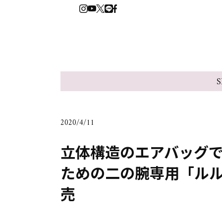
S
2020/4/11
立体構造のエアバッグ
ための二の腕専用「ルル
売