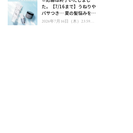
ゼント！
た。【7/16まで】うねりや
パサつき… 夏の髪悩みを解
消するヘアケアアイテムを
2026年7月16日（木）23:59ま
で
13名様にプレゼント！