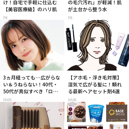
け！自宅で手軽に仕込む
の毛穴汚れ」が軽減！肌
【美容医療級】のハリ肌
が土台から整う水
3ヵ月経っても…広がらな
【アホ毛・浮き毛対策】
い＆うねらない！40代・
湿気で広がる髪に！頼れ
50代が真似すべき「ロー
る最新ヘアセット剤4選
レイヤーボブ」
HAIR
HAIR