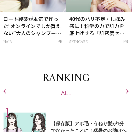
ロート製薬が本気で作っ
40代のハリ不足・しぼみ
た“オンラインでしか買え
感に！科学の力で肌力を
ない”大人のシャンプー＆
底上げする「肌密度セラ
トリートメントって？
ム」
HAIR
SKINCARE
PR
PR
RANKING
ALL
【保存版】アホ毛・うねり髪が1分
でなかったことに！猛暑のお助けヘ