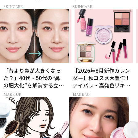
おいチャージ
に向けて限定セットで復
SKINCARE
SKINCARE
刻！
「昔より鼻が大きくなっ
【2026年8月新作カレン
た？」40代・50代の“鼻
ダー】秋コスメ大豊作！
の肥大化”を解消する立体
アイパレ・高発色リキッ
小鼻メイク
ドリップ・チーク
MAKE UP
MAKE UP