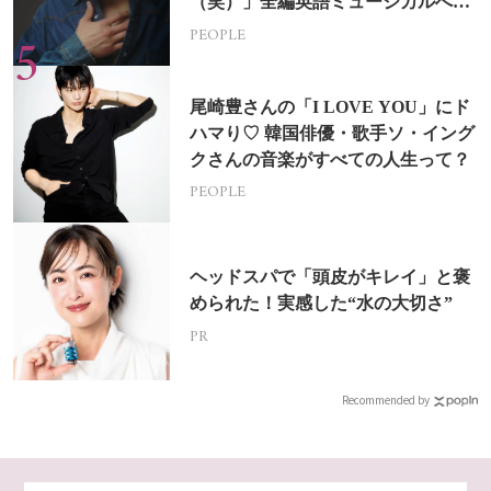
（笑）」全編英語ミュージカルへの
挑戦
PEOPLE
尾崎豊さんの「I LOVE YOU」にド
ハマり♡ 韓国俳優・歌手ソ・イング
クさんの音楽がすべての人生って？
PEOPLE
ヘッドスパで「頭皮がキレイ」と褒
められた！実感した“水の大切さ”
PR
Recommended by