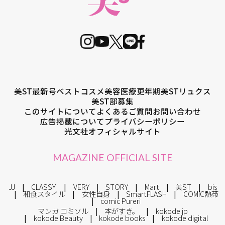
美ST最新号
ベストコスメ
美容医療
更年期
美STリュクス
美ST部募集
このサイトについて
よくあるご質問
お問い合わせ
広告掲載について
プライバシーポリシー
光文社オフィシャルサイト
MAGAZINE OFFICIAL SITE
JJ
CLASSY.
VERY
STORY
Mart
美ST
bis
和食スタイル
女性自身
SmartFLASH
COMIC熱帯
comic Pureri
マンガ コミソル
本がすき。
kokode.jp
kokode Beauty
kokode books
kokode digital