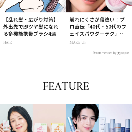
【乱れ髪・広がり対策】
崩れにくさが段違い！プ
外出先で即ツヤ髪になれ
ロ直伝「40代・50代のフ
る多機能携帯ブラシ4選
ェイスパウダーテク」お
粉の選び方・塗り方Q&A
HAIR
MAKE UP
Recommended by
FEATURE