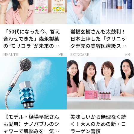
「50代になった今、答え
岩橋玄樹さんも太鼓判！
合わせできた」森永製菓
日本上陸した「クリニッ
の“モリコラ”が未来のキ
ク専売の美容医療級スキ
レイを連れてくる！
ンケア」
HEALTH
SKINCARE
PR
PR
【モデル・樋場早紀さん
美味しいから無理なく続
も愛用】ナノバブルのシ
く！大人のための新・コ
ャワーで肌悩みを一気に
ラーゲン習慣