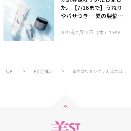
た。【7/16まで】うねり
やパサつき… 夏の髪悩み
を解消するヘアケアアイテ
ムを13名様にプレゼン
2026年7月16日（木）23:59ま
で
ト！
TOP
PRTIMES
資生堂ワタシプラス 母の日に「”お母さんの色”を贈ろう」キャンペーン 顔写真をアップロードすると似合う口紅の色を提案してくれる新サービスが母の日に合わせてスタート！