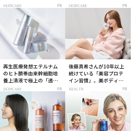
解決
SKINCARE
SKINCARE
PR
PR
再生医療発想エテルナム
後藤真希さんが10年以上
のヒト臍帯由来幹細胞培
続けている「美容プロテ
養上清液で極上の「透明
イン習慣」。美ボディを
感ハリ肌」へ
支える朝ルーティンと
SKINCARE
HEALTH
PR
PR
は？