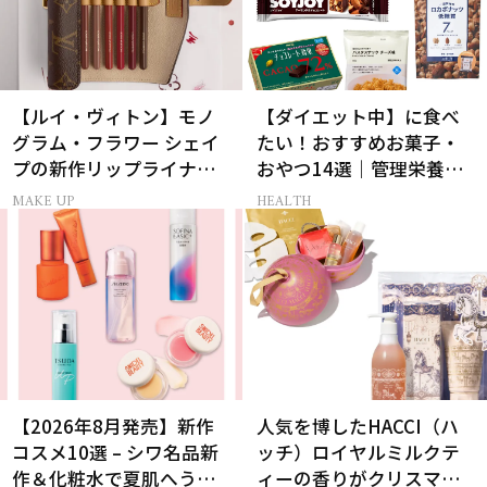
【ルイ・ヴィトン】モノ
【ダイエット中】に食べ
グラム・フラワー シェイ
たい！おすすめお菓子・
プの新作リップライナー
おやつ14選｜管理栄養士
｢LV クレヨン｣が誕生！
監修
MAKE UP
HEALTH
【2026年8月発売】新作
人気を博したHACCI（ハ
コスメ10選 – シワ名品新
ッチ）ロイヤルミルクテ
作＆化粧水で夏肌へうる
ィーの香りがクリスマス