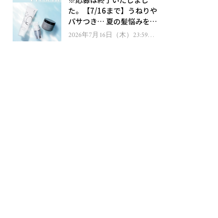
ゼント！
た。【7/16まで】うねりや
パサつき… 夏の髪悩みを解
消するヘアケアアイテムを
2026年7月16日（木）23:59ま
で
13名様にプレゼント！