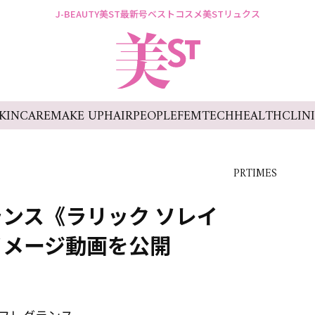
J-BEAUTY
美ST最新号
ベストコスメ
美STリュクス
KINCARE
MAKE UP
HAIR
PEOPLE
FEMTECH
HEALTH
CLIN
PRTIMES
ンス《ラリック ソレイ
イメージ動画を公開