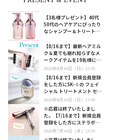
PRESENT & EVENT
【3名様プレゼント】40代
50代のヘアケアにぴったり
なシャンプー＆トリートメ
ントで、うねり悩みに対
処！
【8/16まで】最新ヘアミル
ク＆夏でも崩れ知らずなメ
ークアイテムを19名様にプ
レゼント！
2026年8月16日（日）23:59ま
で
【8/16まで】新規会員登録
をした方にSK-Ⅱの フェイ
シャル トリートメント セラ
ムをプレゼント！
2026年8月16日（日）23:59ま
で
※応募は終了いたしまし
た。【7/16まで】新規会員
登録をした方にステラボー
テのシャインリバース ヘア
2026年7月16日（木）23:59ま
で
ドライヤー ジュエルをプレ
※応募は終了いたしまし