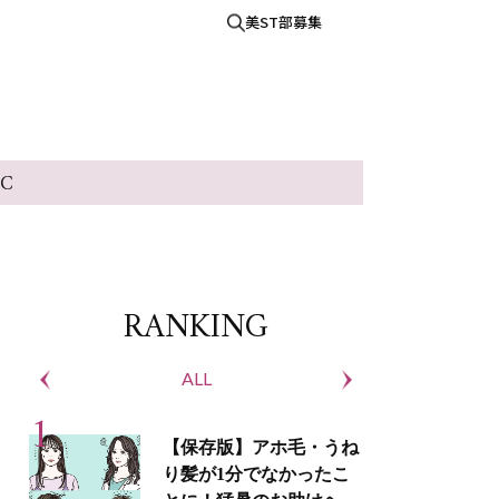
美ST部募集
IC
RANKING
ALL
S
【保存版】アホ毛・うね
り髪が1分でなかったこ