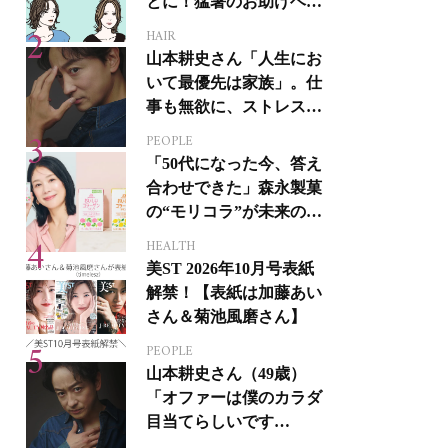
とに！猛暑のお助けヘア
アイテム16選
HAIR
山本耕史さん「人生にお
いて最優先は家族」。仕
事も無欲に、ストレスを
溜めない生き方
PEOPLE
「50代になった今、答え
合わせできた」森永製菓
の“モリコラ”が未来のキ
レイを連れてくる！
HEALTH
美ST 2026年10月号表紙
解禁！【表紙は加藤あい
さん＆菊池風磨さん】
PEOPLE
山本耕史さん（49歳）
「オファーは僕のカラダ
目当てらしいです
（笑）」全編英語ミュー