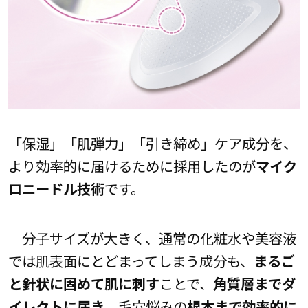
「保湿」「肌弾力」「引き締め」ケア成分を、
より効率的に届けるために採用したのが
マイク
ロニードル技術
です。
分子サイズが大きく、通常の化粧水や美容液
では肌表面にとどまってしまう成分も、
まるご
と針状に固めて肌に刺す
ことで、
角質層までダ
イレクトに届き
、毛穴悩みの
根本まで効率的に