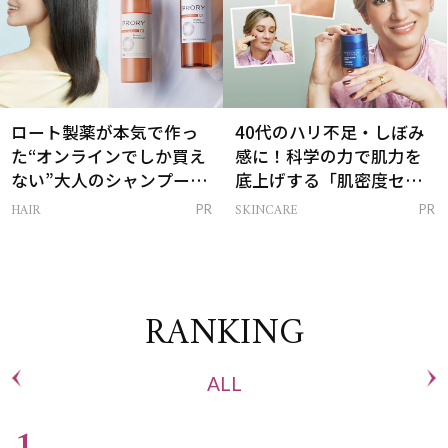
ロート製薬が本気で作っ
40代のハリ不足・しぼみ
た“オンラインでしか買え
感に！科学の力で肌力を
ない”大人のシャンプー＆
底上げする「肌密度セラ
トリートメントって？
ム」
HAIR
SKINCARE
PR
PR
RANKING
ALL