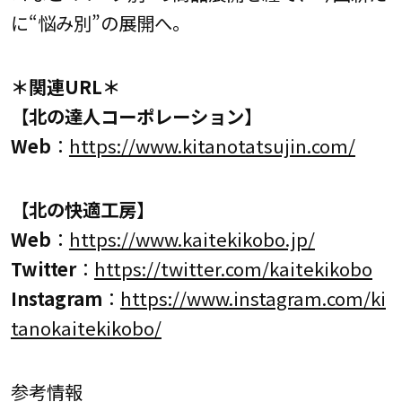
に“悩み別”の展開へ。
＊関連URL＊
【北の達人コーポレーション】
Web
：
https://www.kitanotatsujin.com/
【北の快適工房】
Web
：
https://www.kaitekikobo.jp/
Twitter
：
https://twitter.com/kaitekikobo
Instagram
：
https://www.instagram.com/ki
tanokaitekikobo/
参考情報