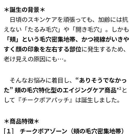
＊誕生の背景＊
日頃のスキンケアを頑張っても、加齢には抗
えない「たるみ毛穴」や「開き毛穴」。しかも
「頬」という毛穴密集地帯、かつ視線がいきや
すく顔の印象を左右する部位
に発生するため、
老け見えの原因にも…。
そんなお悩みに着目し、
“ありそうでなかっ
た” 頬の毛穴特化型のエイジングケア商品
*²と
して『チークポアパッチ』は誕生しました。
＊商品特徴＊
[１] チークポアゾーン（頬の毛穴密集地帯）