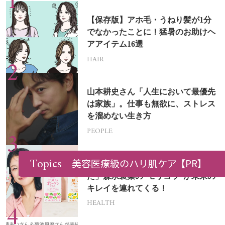
【保存版】アホ毛・うねり髪が1分
でなかったことに！猛暑のお助けヘ
アアイテム16選
HAIR
山本耕史さん「人生において最優先
は家族」。仕事も無欲に、ストレス
を溜めない生き方
PEOPLE
Topics
美容医療級のハリ肌ケア
【PR】
「50代になった今、答え合わせでき
た」森永製菓の“モリコラ”が未来の
キレイを連れてくる！
HEALTH