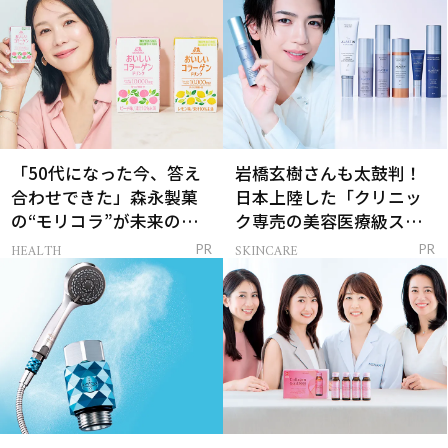
「50代になった今、答え
岩橋玄樹さんも太鼓判！
合わせできた」森永製菓
日本上陸した「クリニッ
の“モリコラ”が未来のキ
ク専売の美容医療級スキ
レイを連れてくる！
ンケア」
HEALTH
SKINCARE
PR
PR