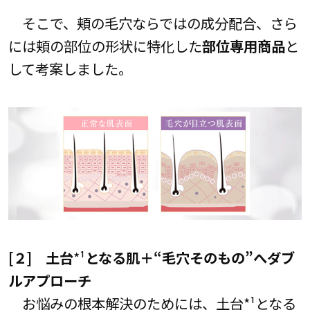
そこで、頬の毛穴ならではの成分配合、さら
には頬の部位の形状に特化した
部位専用商品
と
して考案しました。
[２] 土台
*¹
となる肌＋“毛穴そのもの”へダブ
ルアプローチ
お悩みの根本解決のためには、土台*¹となる