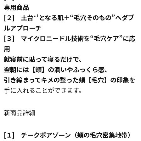
専用商品
[２] 土台
*¹
となる肌＋“毛穴そのもの”へダブ
ルアプローチ
[３] マイクロニードル技術を“毛穴ケア”に応
用
就寝前に貼って寝るだけで、
翌朝には【頬】の潤いやふっくら感、
引き締まってキメの整った頬【毛穴】の印象
を
手に入れることができます。
新商品詳細
[１] チークポアゾーン（頬の毛穴密集地帯）