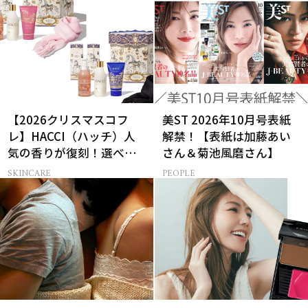
【2026クリスマスコフ
美ST 2026年10月号表紙
レ】HACCI（ハッチ）人
解禁！【表紙は加藤あい
気の香りが復刻！選べる
さん＆菊池風磨さん】
コフレが楽しい♡
SKINCARE
PEOPLE