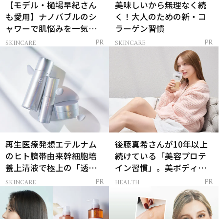
【モデル・樋場早紀さん
美味しいから無理なく続
も愛用】ナノバブルのシ
く！大人のための新・コ
ャワーで肌悩みを一気に
ラーゲン習慣
解決
SKINCARE
SKINCARE
PR
PR
再生医療発想エテルナム
後藤真希さんが10年以上
のヒト臍帯由来幹細胞培
続けている「美容プロテ
養上清液で極上の「透明
イン習慣」。美ボディを
感ハリ肌」へ
支える朝ルーティンと
SKINCARE
HEALTH
PR
PR
は？