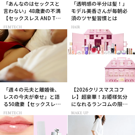
「あんなのはセックスと
「透明感の半分は髪！」
言わない」48歳妻の不満
モデル美香さんが毎朝必
【セックスレス AND THE
須のツヤ髪習慣とは
CITY -女たちの告白-】
FEMTECH
HAIR
「週４の元夫と離婚後、
【2026クリスマスコフ
レスの今夫が幸せ」と語
レ】超豪華！お姫様気分
る50歳妻【セックスレス
になれるランコムの限定
AND THE CITY -女たちの
コスメキット
FEMTECH
MAKE UP
告白-】