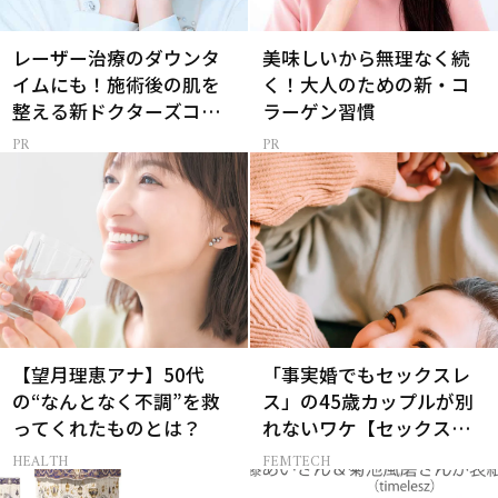
レーザー治療のダウンタ
美味しいから無理なく続
イムにも！施術後の肌を
く！大人のための新・コ
整える新ドクターズコス
ラーゲン習慣
メ
【望月理恵アナ】50代
「事実婚でもセックスレ
の“なんとなく不調”を救
ス」の45歳カップルが別
ってくれたものとは？
れないワケ【セックスレ
ス AND THE CITY -女たち
HEALTH
FEMTECH
の告白-】