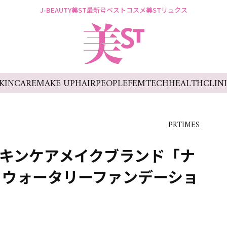
J-BEAUTY
美ST最新号
ベストコスメ
美STリュクス
KINCARE
MAKE UP
HAIR
PEOPLE
FEMTECH
HEALTH
CLIN
PRTIMES
スキンケアメイクブランド「ナ
、ウォータリーファンデーショ