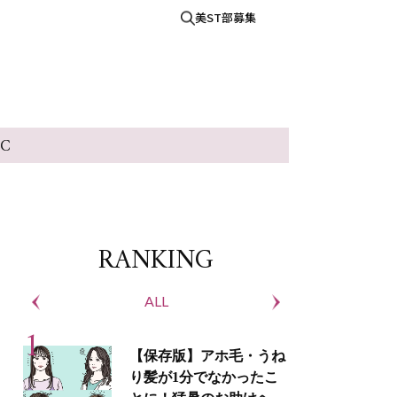
美ST部募集
IC
RANKING
ALL
S
【保存版】アホ毛・うね
り髪が1分でなかったこ