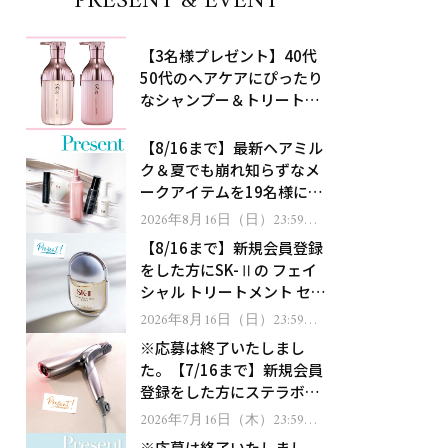
PRESENT & EVENT
【3名様プレゼント】40代
50代のヘアケアにぴったり
なシャンプー＆トリートメ
ントで、うねり悩みに対
処！
【8/16まで】最新ヘアミル
ク＆夏でも崩れ知らずなメ
ークアイテムを19名様にプ
レゼント！
2026年8月16日（日）23:59ま
で
【8/16まで】新規会員登録
をした方にSK-Ⅱの フェイ
シャル トリートメント セラ
ムをプレゼント！
2026年8月16日（日）23:59ま
で
※応募は終了いたしまし
た。【7/16まで】新規会員
登録をした方にステラボー
テのシャインリバース ヘア
2026年7月16日（木）23:59ま
で
ドライヤー ジュエルをプレ
※応募は終了いたしまし