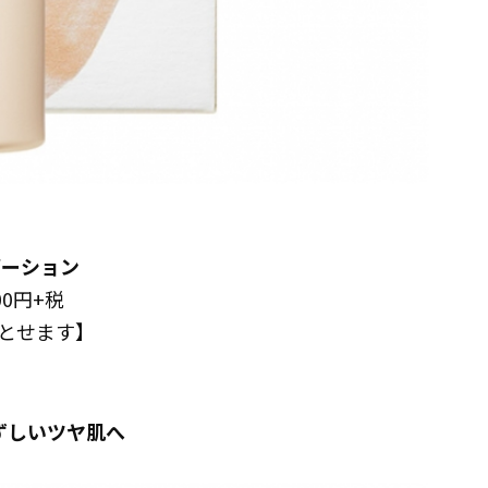
デーション
00円+税
とせます】
みずしいツヤ肌へ