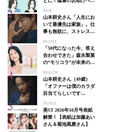
とに！猛暑のお助けヘア
アイテム16選
HAIR
山本耕史さん「人生にお
いて最優先は家族」。仕
事も無欲に、ストレスを
溜めない生き方
PEOPLE
「50代になった今、答え
合わせできた」森永製菓
の“モリコラ”が未来のキ
レイを連れてくる！
HEALTH
山本耕史さん（49歳）
「オファーは僕のカラダ
目当てらしいです
（笑）」全編英語ミュー
PEOPLE
ジカルへの挑戦
美ST 2026年10月号表紙
解禁！【表紙は加藤あい
さん＆菊池風磨さん】