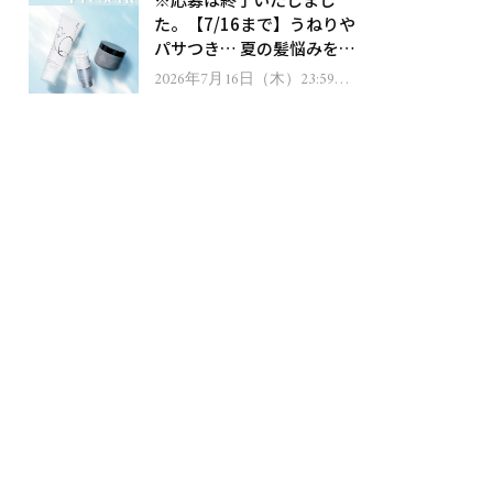
ゼント！
た。【7/16まで】うねりや
パサつき… 夏の髪悩みを解
消するヘアケアアイテムを
2026年7月16日（木）23:59ま
で
13名様にプレゼント！