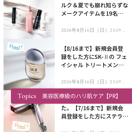
ルク＆夏でも崩れ知らずな
メークアイテムを19名様
にプレゼント！
2026年8月16日（日）23:59ま
で
【8/16まで】新規会員登
録をした方にSK-Ⅱの フェ
イシャル トリートメント
セラムをプレゼント！
2026年8月16日（日）23:59ま
で
Topics
美容医療級のハリ肌ケア
【PR】
※応募は終了いたしまし
た。【7/16まで】新規会
員登録をした方にステラボ
ーテのシャインリバース