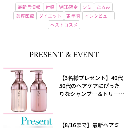
最新号情報
付録
WEB限定
シミ
たるみ
美容医療
ダイエット
更年期
インタビュー
ベストコスメ
PRESENT & EVENT
【3名様プレゼント】40代
50代のヘアケアにぴった
りなシャンプー＆トリート
メントで、うねり悩みに対
処！
【8/16まで】最新ヘアミ