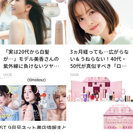
「実は20代から白髪
3ヵ月経っても…広がらな
が…」モデル美香さんの
い＆うねらない！40代・
紫外線に負けないツヤ美
50代が真似すべき「ロー
髪ケア
レイヤーボブ」
HAIR
HAIR