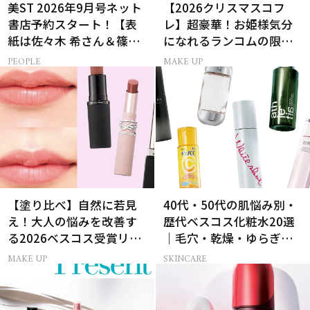
美ST 2026年9月号ネット
【2026クリスマスコフ
書店予約スタート！【表
レ】超豪華！お姫様気分
紙は佐々木 希さん＆篠塚
になれるランコムの限定
大輝さん】
コスメキット
PEOPLE
MAKE UP
【塗り比べ】自然に若見
40代・50代の肌悩み別・
え！大人の悩みを改善す
歴代ベスコス化粧水20選
る2026ベスコス受賞リッ
｜毛穴・乾燥・ゆらぎな
プTOP3
ど
MAKE UP
SKINCARE