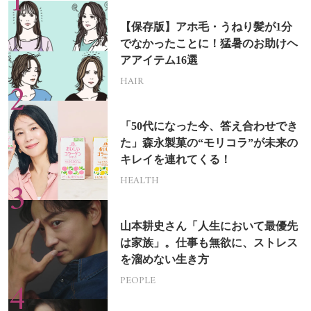
【保存版】アホ毛・うねり髪が1分
でなかったことに！猛暑のお助けヘ
アアイテム16選
HAIR
「50代になった今、答え合わせでき
た」森永製菓の“モリコラ”が未来の
キレイを連れてくる！
HEALTH
山本耕史さん「人生において最優先
は家族」。仕事も無欲に、ストレス
を溜めない生き方
PEOPLE