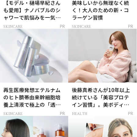
【モデル・樋場早紀さん
美味しいから無理なく続
も愛用】ナノバブルのシ
く！大人のための新・コ
ャワーで肌悩みを一気に
ラーゲン習慣
解決
SKINCARE
SKINCARE
PR
PR
再生医療発想エテルナム
後藤真希さんが10年以上
のヒト臍帯由来幹細胞培
続けている「美容プロテ
養上清液で極上の「透明
イン習慣」。美ボディを
感ハリ肌」へ
支える朝ルーティンと
SKINCARE
HEALTH
PR
PR
は？