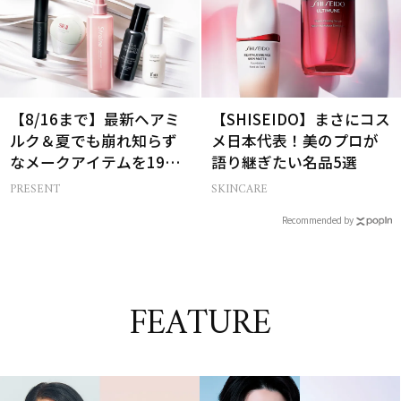
【8/16まで】最新ヘアミ
【SHISEIDO】まさにコス
ルク＆夏でも崩れ知らず
メ日本代表！美のプロが
なメークアイテムを19名
語り継ぎたい名品5選
様にプレゼント！
PRESENT
SKINCARE
Recommended by
FEATURE