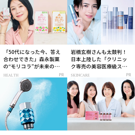
「50代になった今、答え
岩橋玄樹さんも太鼓判！
合わせできた」森永製菓
日本上陸した「クリニッ
の“モリコラ”が未来のキ
ク専売の美容医療級スキ
レイを連れてくる！
ンケア」
HEALTH
SKINCARE
PR
PR