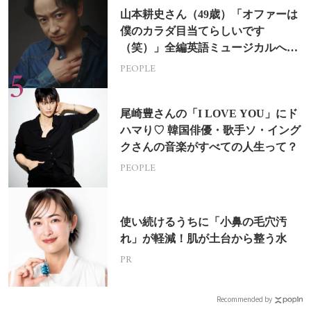
山本耕史さん（49歳）「オファーは
僕のカラダ目当てらしいです
（笑）」全編英語ミュージカルへの
挑戦
PEOPLE
尾崎豊さんの「I LOVE YOU」にド
ハマり♡ 韓国俳優・歌手ソ・イング
クさんの音楽がすべての人生って？
PEOPLE
使い続けるうちに「小鼻の毛穴汚
れ」が軽減！肌が土台から整う水
PR
Recommended by