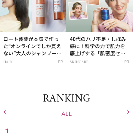
ロート製薬が本気で作っ
40代のハリ不足・しぼみ
た“オンラインでしか買え
感に！科学の力で肌力を
ない”大人のシャンプー＆
底上げする「肌密度セラ
トリートメントって？
ム」
HAIR
SKINCARE
PR
PR
RANKING
ALL