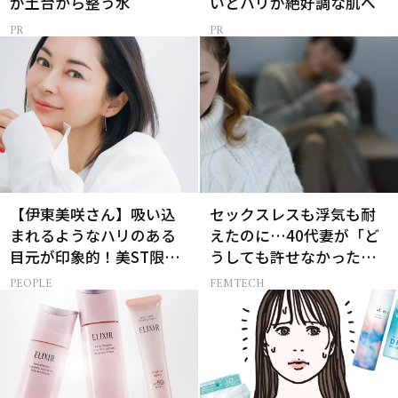
が土台から整う水
いとハリが絶好調な肌へ
【伊東美咲さん】吸い込
セックスレスも浮気も耐
まれるようなハリのある
えたのに…40代妻が「ど
目元が印象的！美ST限定
うしても許せなかった」
特別画像集
夫の一言
PEOPLE
FEMTECH