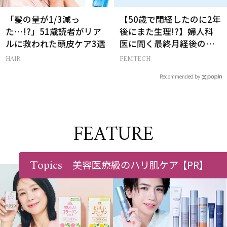
「髪の量が1/3減っ
【50歳で閉経したのに2年
た…!?」51歳読者がリア
後にまた生理!?】婦人科
ルに救われた頭皮ケア3選
医に聞く最終月経後の出
血の対処法
HAIR
FEMTECH
Recommended by
FEATURE
Topics
美容医療級のハリ肌ケア
【PR】