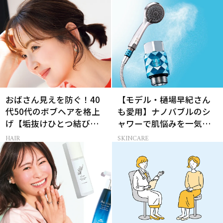
生って？
おばさん見えを防ぐ！40
【モデル・樋場早紀さん
代50代のボブヘアを格上
も愛用】ナノバブルのシ
げ【垢抜けひとつ結び】
ャワーで肌悩みを一気に
のルール
解決
HAIR
SKINCARE