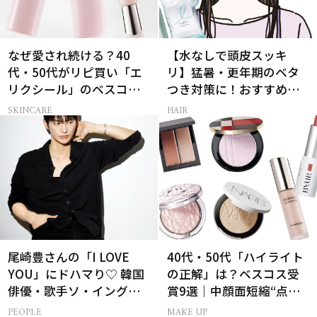
なぜ愛され続ける？40
【水なしで頭皮スッキ
代・50代がリピ買い「エ
リ】猛暑・更年期のベタ
リクシール」のベスコス
つき対策に！おすすめ最
受賞名品3選
新ドライシャンプー4選
SKINCARE
HAIR
尾崎豊さんの「I LOVE
40代・50代「ハイライト
YOU」にドハマり♡ 韓国
の正解」は？ベスコス受
俳優・歌手ソ・イングク
賞9選｜中顔面短縮“点置
さんの音楽がすべての人
き”メイク法も
PEOPLE
MAKE UP