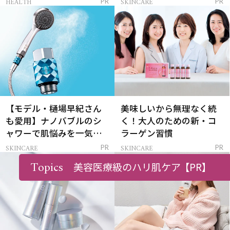
HEALTH
SKINCARE
PR
PR
【モデル・樋場早紀さん
美味しいから無理なく続
も愛用】ナノバブルのシ
く！大人のための新・コ
ャワーで肌悩みを一気に
ラーゲン習慣
解決
SKINCARE
SKINCARE
PR
PR
Topics
美容医療級のハリ肌ケア
【PR】