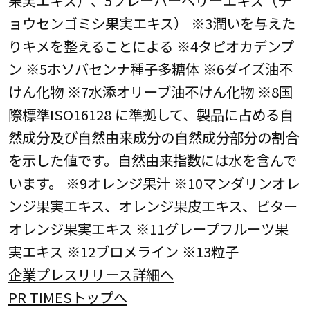
果実エキス）、5フレーバーベリーエキス（チ
ョウセンゴミシ果実エキス） ※3潤いを与えた
りキメを整えることによる ※4タピオカデンプ
ン ※5ホソバセンナ種子多糖体 ※6ダイズ油不
けん化物 ※7水添オリーブ油不けん化物 ※8国
際標準ISO16128 に準拠して、製品に占める自
然成分及び自然由来成分の自然成分部分の割合
を示した値です。自然由来指数には水を含んで
います。 ※9オレンジ果汁 ※10マンダリンオレ
ンジ果実エキス、オレンジ果皮エキス、ビター
オレンジ果実エキス ※11グレープフルーツ果
実エキス ※12ブロメライン ※13粒子
企業プレスリリース詳細へ
PR TIMESトップへ