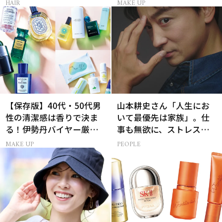
HAIR
MAKE UP
【保存版】40代・50代男
山本耕史さん「人生にお
性の清潔感は香りで決ま
いて最優先は家族」。仕
る！伊勢丹バイヤー厳選
事も無欲に、ストレスを
フレグランス15選
溜めない生き方
MAKE UP
PEOPLE