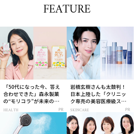
FEATURE
「50代になった今、答え
岩橋玄樹さんも太鼓判！
合わせできた」森永製菓
日本上陸した「クリニッ
の“モリコラ”が未来のキ
ク専売の美容医療級スキ
レイを連れてくる！
ンケア」
HEALTH
SKINCARE
PR
PR