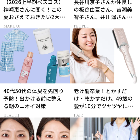
【2026上半期ベスコス】
長谷川京子さんが仲良し
神崎恵さんに聞く！この
の板谷由夏さん、吉瀬美
夏おさえておきたい2大メ
智子さん、井川遥さんと
イクトレンド
集まる理由は…
MAKE UP
PEOPLE
40代50代の体臭を先回り
老け髪卒業！とかすだ
予防！出かける前に整え
け・乾かすだけ。49歳の
る朝のニオイ対策
髪が10分でツヤツヤにな
る最新ギア2選
HEALTH
HAIR