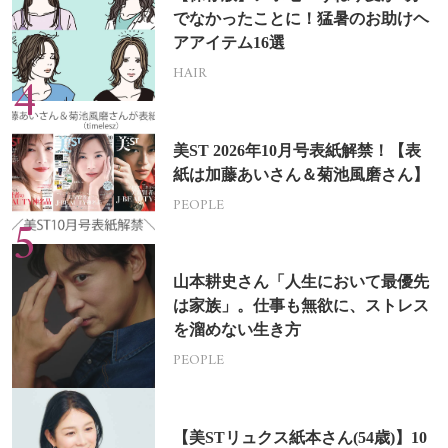
でなかったことに！猛暑のお助けヘ
アアイテム16選
HAIR
美ST 2026年10月号表紙解禁！【表
紙は加藤あいさん＆菊池風磨さん】
PEOPLE
山本耕史さん「人生において最優先
は家族」。仕事も無欲に、ストレス
を溜めない生き方
PEOPLE
【美STリュクス紙本さん(54歳)】10