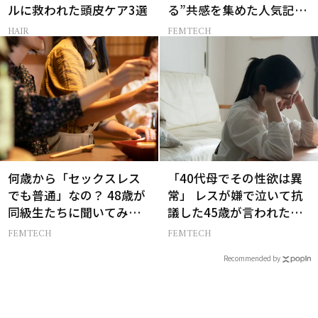
ルに救われた頭皮ケア3選
る”共感を集めた人気記事
10選
HAIR
FEMTECH
何歳から「セックスレス
「40代母でその性欲は異
でも普通」なの？ 48歳が
常」 レスが嫌で泣いて抗
同級生たちに聞いてみた
議した45歳が言われた暴
ら…
言【セックスレス AND
FEMTECH
FEMTECH
THE CITY -女たちの告
Recommended by
白-】