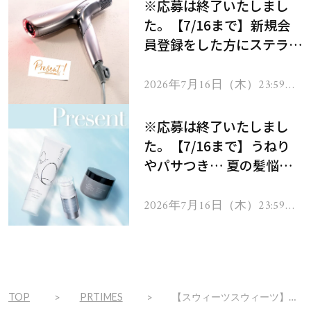
※応募は終了いたしまし
た。【7/16まで】新規会
員登録をした方にステラボ
ーテのシャインリバース
ヘアドライヤー ジュエル
2026年7月16日（木）23:59ま
で
をプレゼント！
※応募は終了いたしまし
た。【7/16まで】うねり
やパサつき… 夏の髪悩み
を解消するヘアケアアイテ
ムを13名様にプレゼン
2026年7月16日（木）23:59ま
で
ト！
TOP
PRTIMES
【スウィーツスウィーツ】高輝度ラメが華やかにきらめく、グリッターアイシャドウ2色を新発売。