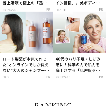
養上清液で極上の「透明
イン習慣」。美ボディを
感ハリ肌」へ
支える朝ルーティンと
SKINCARE
HEALTH
PR
PR
は？
ロート製薬が本気で作っ
40代のハリ不足・しぼみ
た“オンラインでしか買え
感に！科学の力で肌力を
ない”大人のシャンプー＆
底上げする「肌密度セラ
トリートメントって？
ム」
HAIR
SKINCARE
PR
PR