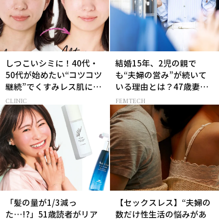
しつこいシミに！40代・
結婚15年、2児の親で
50代が始めたい“コツコツ
も“夫婦の営み”が続いて
継続”でくすみレス肌に！
いる理由とは？47歳妻が
【BeforeAfter】
実践する【レスにならな
CLINIC
FEMTECH
いコツ】
「髪の量が1/3減っ
【セックスレス】“夫婦の
た…!?」51歳読者がリア
数だけ性生活の悩みがあ