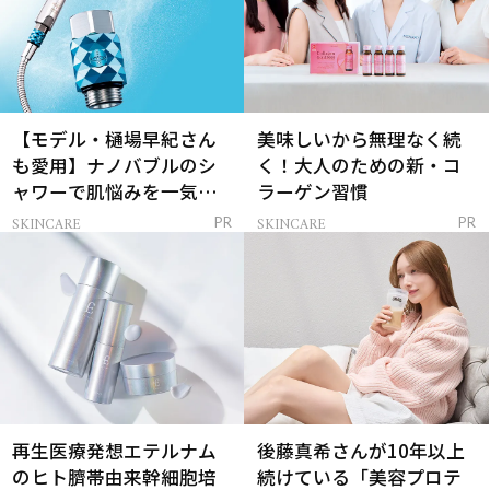
【モデル・樋場早紀さん
美味しいから無理なく続
も愛用】ナノバブルのシ
く！大人のための新・コ
ャワーで肌悩みを一気に
ラーゲン習慣
解決
SKINCARE
SKINCARE
PR
PR
再生医療発想エテルナム
後藤真希さんが10年以上
のヒト臍帯由来幹細胞培
続けている「美容プロテ