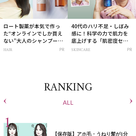
ロート製薬が本気で作っ
40代のハリ不足・しぼみ
た“オンラインでしか買え
感に！科学の力で肌力を
ない”大人のシャンプー＆
底上げする「肌密度セラ
トリートメントって？
ム」
HAIR
SKINCARE
PR
PR
RANKING
ALL
【保存版】アホ毛・うねり髪が1分