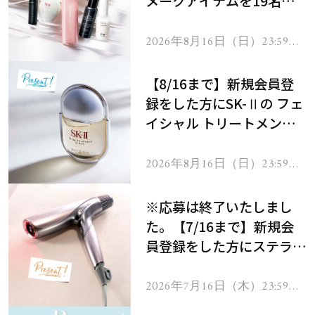
メークアイテムを19名様
にプレゼント！
2026年8月16日（日）23:59ま
で
【8/16まで】新規会員登
録をした方にSK-Ⅱの フェ
イシャル トリートメント
セラムをプレゼント！
2026年8月16日（日）23:59ま
で
※応募は終了いたしまし
た。【7/16まで】新規会
員登録をした方にステラボ
ーテのシャインリバース
ヘアドライヤー ジュエル
2026年7月16日（木）23:59ま
で
をプレゼント！