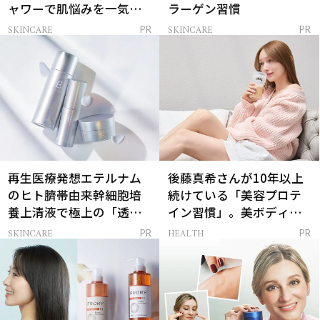
ャワーで肌悩みを一気に
ラーゲン習慣
解決
SKINCARE
SKINCARE
PR
PR
再生医療発想エテルナム
後藤真希さんが10年以上
のヒト臍帯由来幹細胞培
続けている「美容プロテ
養上清液で極上の「透明
イン習慣」。美ボディを
感ハリ肌」へ
支える朝ルーティンと
SKINCARE
HEALTH
PR
PR
は？