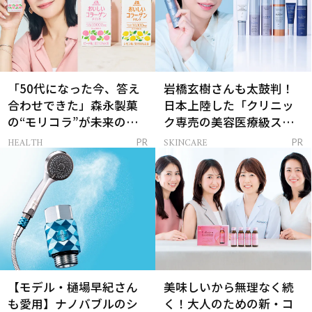
「50代になった今、答え
岩橋玄樹さんも太鼓判！
合わせできた」森永製菓
日本上陸した「クリニッ
の“モリコラ”が未来のキ
ク専売の美容医療級スキ
レイを連れてくる！
ンケア」
HEALTH
SKINCARE
PR
PR
【モデル・樋場早紀さん
美味しいから無理なく続
も愛用】ナノバブルのシ
く！大人のための新・コ