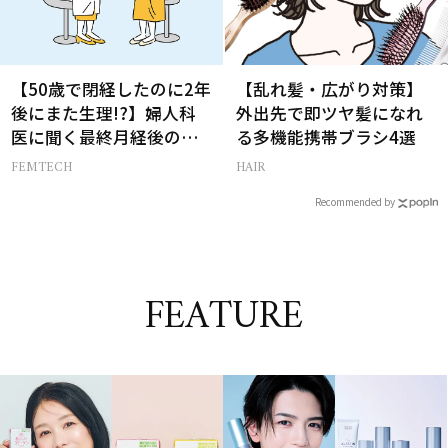
【50歳で閉経したのに2年
【乱れ髪・広がり対策】
後にまた生理!?】婦人科
外出先で即ツヤ髪になれ
医に聞く最終月経後の出
る多機能携帯ブラシ4選
血の対処法
FEMTECH
HAIR
Recommended by
FEATURE