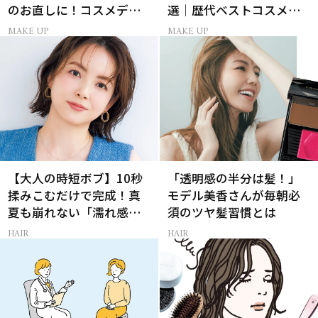
のお直しに！コスメデコ
選｜歴代ベストコスメ受
ルテのパウダーが想像以
賞まとめ
MAKE UP
MAKE UP
上に優秀
【大人の時短ボブ】10秒
「透明感の半分は髪！」
揉みこむだけで完成！真
モデル美香さんが毎朝必
夏も崩れない「濡れ感ハ
須のツヤ髪習慣とは
ンサムヘア」
HAIR
HAIR