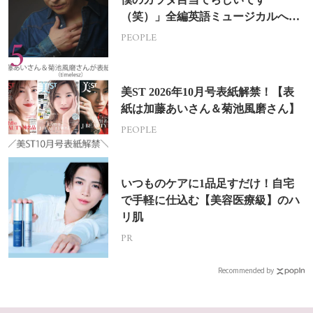
（笑）」全編英語ミュージカルへの
挑戦
PEOPLE
美ST 2026年10月号表紙解禁！【表
紙は加藤あいさん＆菊池風磨さん】
PEOPLE
いつものケアに1品足すだけ！自宅
で手軽に仕込む【美容医療級】のハ
リ肌
PR
Recommended by