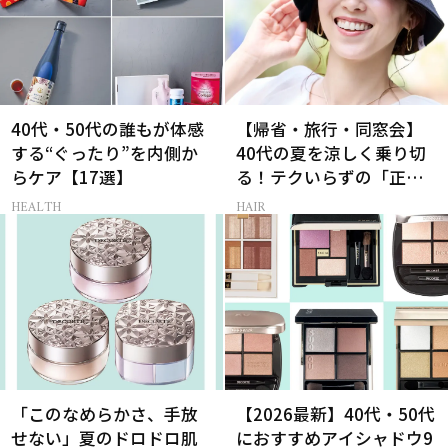
40代・50代の誰もが体感
【帰省・旅行・同窓会】
する“ぐったり”を内側か
40代の夏を涼しく乗り切
らケア【17選】
る！テクいらずの「正解
ヘアアレンジ」3選
HEALTH
HAIR
「このなめらかさ、手放
【2026最新】40代・50代
せない」夏のドロドロ肌
におすすめアイシャドウ9