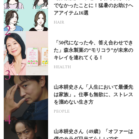
でなかったことに！猛暑のお助けヘ
アアイテム16選
HAIR
「50代になった今、答え合わせでき
た」森永製菓の“モリコラ”が未来の
キレイを連れてくる！
HEALTH
山本耕史さん「人生において最優先
は家族」。仕事も無欲に、ストレス
を溜めない生き方
PEOPLE
山本耕史さん（49歳）「オファーは
僕のカラダ目当てらしいです