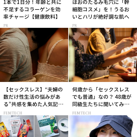
1本で1日分！年齢と共に
ほおのたるみ毛穴に「幹
不足するコラーゲンを効
細胞コスメ」を！うるお
率チャージ【健康飲料】
いとハリが絶好調な肌へ
【セックスレス】“夫婦の
何歳から「セックスレス
数だけ性生活の悩みがあ
でも普通」なの？ 48歳が
る”共感を集めた人気記事
同級生たちに聞いてみた
10選
ら…
FEMTECH
FEMTECH