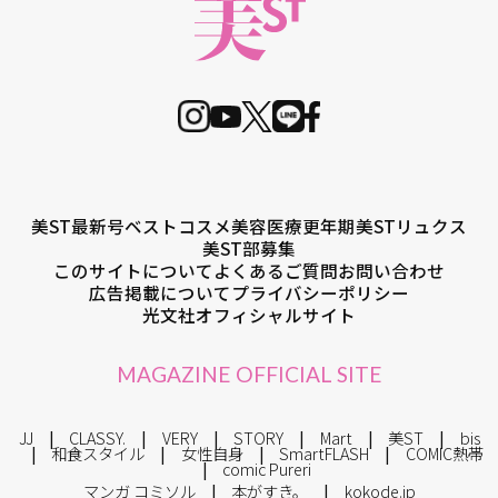
美ST最新号
ベストコスメ
美容医療
更年期
美STリュクス
美ST部募集
このサイトについて
よくあるご質問
お問い合わせ
広告掲載について
プライバシーポリシー
光文社オフィシャルサイト
MAGAZINE OFFICIAL SITE
JJ
CLASSY.
VERY
STORY
Mart
美ST
bis
和食スタイル
女性自身
SmartFLASH
COMIC熱帯
comic Pureri
マンガ コミソル
本がすき。
kokode.jp