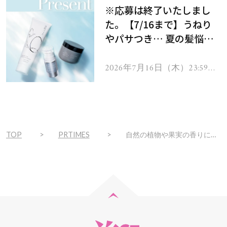
※応募は終了いたしまし
た。【7/16まで】うねり
やパサつき… 夏の髪悩み
を解消するヘアケアアイテ
ムを13名様にプレゼン
2026年7月16日（木）23:59ま
で
ト！
TOP
PRTIMES
自然の植物や果実の香りにインスパイアされたフレグランスシリーズ「チョイス」から「レベル ローズバッド」新発売 ~ 勇敢で魅力的な自分へ~2023年11月22日（水）数量限定新発売 全製品ヴィーガン対応