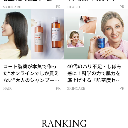
感ハリ肌」へ
支える朝ルーティンと
SKINCARE
HEALTH
PR
PR
は？
ロート製薬が本気で作っ
40代のハリ不足・しぼみ
た“オンラインでしか買え
感に！科学の力で肌力を
ない”大人のシャンプー＆
底上げする「肌密度セラ
トリートメントって？
ム」
HAIR
SKINCARE
PR
PR
RANKING