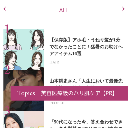
ALL
【保存版】アホ毛・うねり髪が1分
でなかったことに！猛暑のお助けヘ
アアイテム16選
HAIR
山本耕史さん「人生において最優先
は家族」。仕事も無欲に、ストレス
Topics
美容医療級のハリ肌ケア
【PR】
を溜めない生き方
PEOPLE
「50代になった今、答え合わせでき