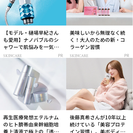
【モデル・樋場早紀さん
美味しいから無理なく続
も愛用】ナノバブルのシ
く！大人のための新・コ
ャワーで肌悩みを一気に
ラーゲン習慣
解決
SKINCARE
SKINCARE
PR
PR
再生医療発想エテルナム
後藤真希さんが10年以上
のヒト臍帯由来幹細胞培
続けている「美容プロテ
養上清液で極上の「透明
イン習慣」。美ボディを