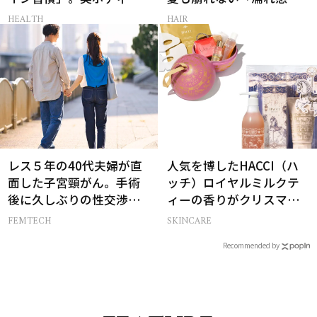
支える朝ルーティンと
ンサムヘア」
HEALTH
HAIR
は？
レス５年の40代夫婦が直
人気を博したHACCI（ハ
面した子宮頸がん。手術
ッチ）ロイヤルミルクテ
後に久しぶりの性交渉を
ィーの香りがクリスマス
試しみたら…
に向けて限定セットで復
FEMTECH
SKINCARE
刻！
Recommended by