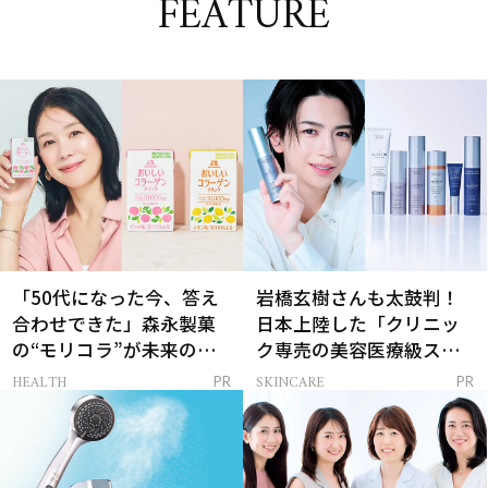
FEATURE
「50代になった今、答え
岩橋玄樹さんも太鼓判！
合わせできた」森永製菓
日本上陸した「クリニッ
の“モリコラ”が未来のキ
ク専売の美容医療級スキ
レイを連れてくる！
ンケア」
HEALTH
SKINCARE
PR
PR