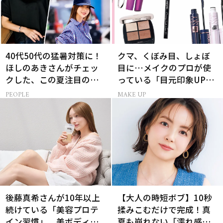
40代50代の猛暑対策に！
クマ、くぼみ目、しょぼ
ほしのあきさんがチェッ
目に…メイクのプロが使
クした、この夏注目の暑
っている「目元印象UP」
さ対策グッズ3選
のレスキューコスメ11選
PEOPLE
MAKE UP
後藤真希さんが10年以上
【大人の時短ボブ】10秒
続けている「美容プロテ
揉みこむだけで完成！真
イン習慣」。美ボディを
夏も崩れない「濡れ感ハ