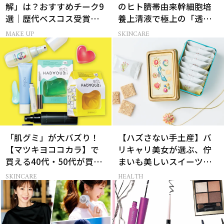
解」は？おすすめチーク9
のヒト臍帯由来幹細胞培
選｜歴代ベスコス受賞ま
養上清液で極上の「透明
とめ＆正しい使い方
感ハリ肌」へ
MAKE UP
SKINCARE
「肌グミ」が大バズり！
【ハズさない手土産】バ
【マツキヨココカラ】で
リキャリ美女が選ぶ、佇
買える40代・50代が買う
まいも美しいスイーツギ
べき夏コスメ
フト3選
SKINCARE
HEALTH