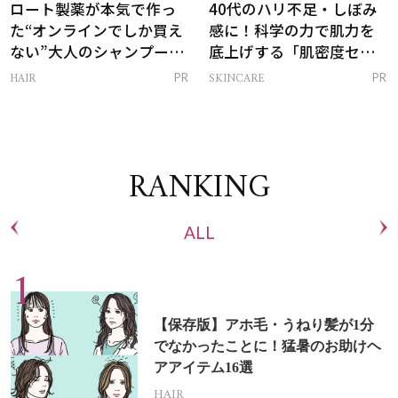
ロート製薬が本気で作っ
40代のハリ不足・しぼみ
た“オンラインでしか買え
感に！科学の力で肌力を
ない”大人のシャンプー＆
底上げする「肌密度セラ
トリートメントって？
ム」
HAIR
SKINCARE
PR
PR
RANKING
ALL
【保存版】アホ毛・うねり髪が1分
でなかったことに！猛暑のお助けヘ
アアイテム16選
HAIR