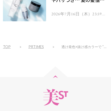
を解消するヘアケアアイテ
ムを13名様にプレゼン
2026年7月16日（木）23:59ま
で
ト！
TOP
PRTIMES
透け発色×抜け感カラーで “旬顔メイク”！ペンシル型アイシャドウを『ティンカーウィンク』から新発売