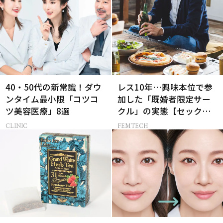
40・50代の新常識！ダウ
レス10年…興味本位で参
ンタイム最小限「コツコ
加した「既婚者限定サー
ツ美容医療」8選
クル」の実態【セックス
レス AND THE CITY -女た
CLINIC
FEMTECH
ちの告白-】