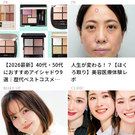
【2026最新】40代・50代
人生が変わる！？【ほく
におすすめアイシャドウ9
ろ取り】美容医療体験レ
選｜歴代ベストコスメ受
ポ
賞まとめ
MAKE UP
CLINIC