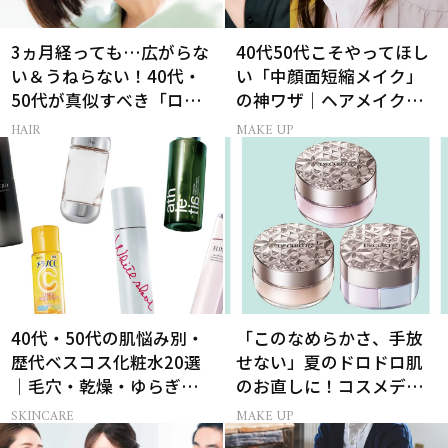
3ヵ月経っても…広がらな
40代50代こそやってほし
い＆うねらない！40代・
い「中顔面短縮メイク」
50代が真似すべき「ロー
の神ワザ｜ヘアメイク長
レイヤーボブ」
井かおりさん直伝
HAIR
MAKE UP
40代・50代の肌悩み別・
「このなめらかさ、手放
歴代ベスコス化粧水20選
せない」夏のドロドロ肌
｜毛穴・乾燥・ゆらぎな
のお直しに！コスメデコ
ど
ルテのパウダーが想像以
SKINCARE
MAKE UP
上に優秀