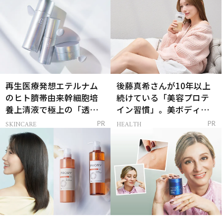
再生医療発想エテルナム
後藤真希さんが10年以上
のヒト臍帯由来幹細胞培
続けている「美容プロテ
養上清液で極上の「透明
イン習慣」。美ボディを
感ハリ肌」へ
支える朝ルーティンと
SKINCARE
HEALTH
PR
PR
は？