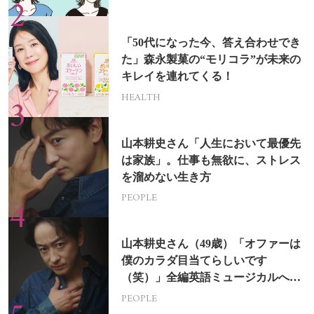
「50代になった今、答え合わせでき
た」森永製菓の“モリコラ”が未来の
キレイを連れてくる！
HEALTH
山本耕史さん「人生において最優先
は家族」。仕事も無欲に、ストレス
を溜めない生き方
PEOPLE
山本耕史さん（49歳）「オファーは
僕のカラダ目当てらしいです
（笑）」全編英語ミュージカルへの
挑戦
PEOPLE