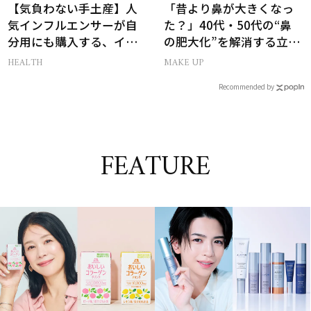
【気負わない手土産】人
「昔より鼻が大きくなっ
気インフルエンサーが自
た？」40代・50代の“鼻
分用にも購入する、イチ
の肥大化”を解消する立体
押しギフト3選
小鼻メイク
HEALTH
MAKE UP
Recommended by
FEATURE