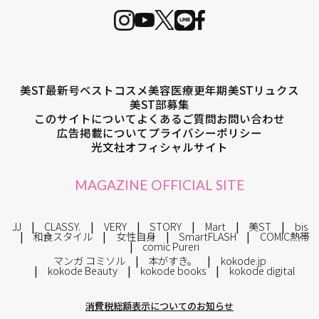
美ST最新号
ベストコスメ
美容医療
更年期
美STリュクス
美ST部募集
このサイトについて
よくあるご質問
お問い合わせ
広告掲載について
プライバシーポリシー
光文社オフィシャルサイト
MAGAZINE OFFICIAL SITE
JJ
CLASSY.
VERY
STORY
Mart
美ST
bis
和食スタイル
女性自身
SmartFLASH
COMIC熱帯
comic Pureri
マンガ コミソル
本がすき。
kokode.jp
kokode Beauty
kokode books
kokode digital
消費税総額表示についてのお知らせ