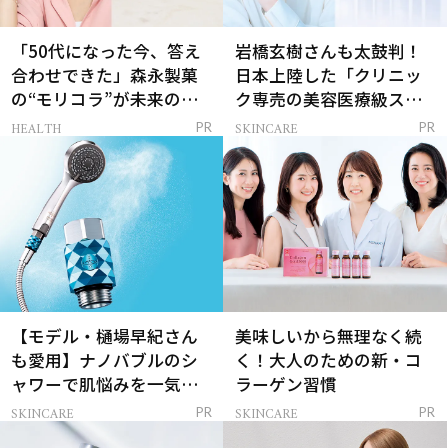
「50代になった今、答え
岩橋玄樹さんも太鼓判！
合わせできた」森永製菓
日本上陸した「クリニッ
の“モリコラ”が未来のキ
ク専売の美容医療級スキ
レイを連れてくる！
ンケア」
HEALTH
SKINCARE
PR
PR
【モデル・樋場早紀さん
美味しいから無理なく続
も愛用】ナノバブルのシ
く！大人のための新・コ
ャワーで肌悩みを一気に
ラーゲン習慣
解決
SKINCARE
SKINCARE
PR
PR