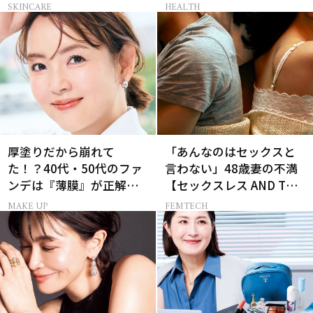
感ハリ肌」へ
SKINCARE
HEALTH
厚塗りだから崩れて
「あんなのはセックスと
た！？40代・50代のファ
言わない」48歳妻の不満
ンデは『薄膜』が正解で
【セックスレス AND THE
した
CITY -女たちの告白-】
MAKE UP
FEMTECH