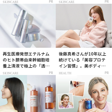
解決
SKINCARE
SKINCARE
PR
PR
再生医療発想エテルナム
後藤真希さんが10年以上
のヒト臍帯由来幹細胞培
続けている「美容プロテ
養上清液で極上の「透明
イン習慣」。美ボディを
感ハリ肌」へ
支える朝ルーティンと
SKINCARE
HEALTH
PR
PR
は？