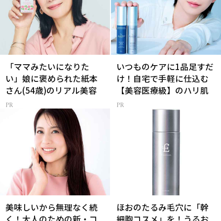
「ママみたいになりた
いつものケアに1品足すだ
い」娘に褒められた紙本
け！自宅で手軽に仕込む
さん(54歳)のリアル美容
【美容医療級】のハリ肌
美味しいから無理なく続
ほおのたるみ毛穴に「幹
く！大人のための新・コ
細胞コスメ」を！うるお