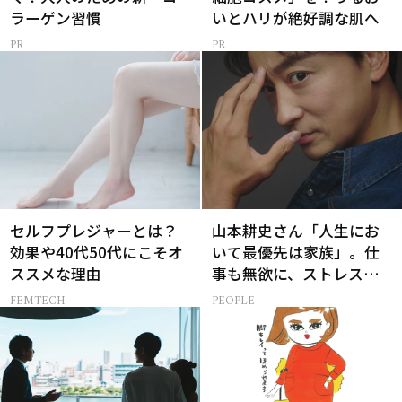
ラーゲン習慣
いとハリが絶好調な肌へ
セルフプレジャーとは？
山本耕史さん「人生にお
効果や40代50代にこそオ
いて最優先は家族」。仕
ススメな理由
事も無欲に、ストレスを
溜めない生き方
FEMTECH
PEOPLE