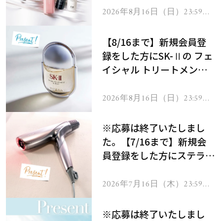
2026年8月16日（日）23:59ま
で
【8/16まで】新規会員登
録をした方にSK-Ⅱの フェ
イシャル トリートメント
セラムをプレゼント！
2026年8月16日（日）23:59ま
で
※応募は終了いたしまし
た。【7/16まで】新規会
員登録をした方にステラボ
ーテのシャインリバース
ヘアドライヤー ジュエル
2026年7月16日（木）23:59ま
で
をプレゼント！
※応募は終了いたしまし