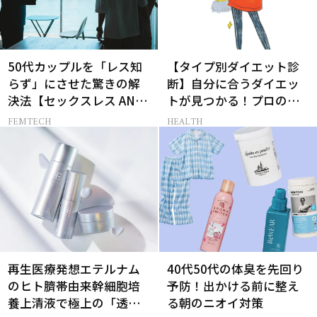
50代カップルを「レス知
【タイプ別ダイエット診
らず」にさせた驚きの解
断】自分に合うダイエッ
決法【セックスレス AND
トが見つかる！プロの教
THE CITY -女たちの告
える体質別ダイエット方
FEMTECH
HEALTH
白-】
法
再生医療発想エテルナム
40代50代の体臭を先回り
のヒト臍帯由来幹細胞培
予防！出かける前に整え
養上清液で極上の「透明
る朝のニオイ対策