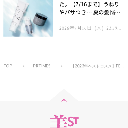
た。【7/16まで】うねり
やパサつき… 夏の髪悩み
を解消するヘアケアアイテ
ムを13名様にプレゼン
2026年7月16日（木）23:59ま
で
ト！
TOP
PRTIMES
【2023年ベストコスメ】FEMMUE ルミエール ヴァイタルCが「LIPS」にてベストコスメ受賞 !