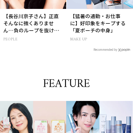
【長谷川京子さん】正直
【猛暑の通勤・お仕事
そんなに強くありませ
に】好印象をキープする
ん…負のループを抜ける
「夏ポーチの中身」
15分の習慣とは?
PEOPLE
MAKE UP
Recommended by
FEATURE