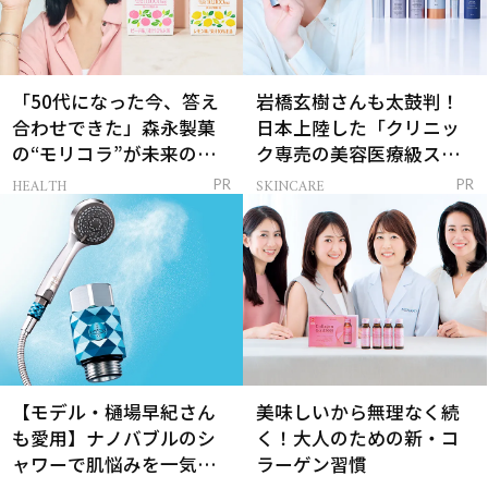
「50代になった今、答え
岩橋玄樹さんも太鼓判！
合わせできた」森永製菓
日本上陸した「クリニッ
の“モリコラ”が未来のキ
ク専売の美容医療級スキ
レイを連れてくる！
ンケア」
HEALTH
SKINCARE
PR
PR
【モデル・樋場早紀さん
美味しいから無理なく続
も愛用】ナノバブルのシ
く！大人のための新・コ
ャワーで肌悩みを一気に
ラーゲン習慣