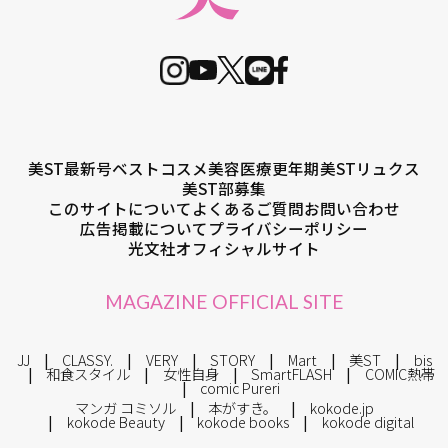
美ST最新号
ベストコスメ
美容医療
更年期
美STリュクス
美ST部募集
このサイトについて
よくあるご質問
お問い合わせ
広告掲載について
プライバシーポリシー
光文社オフィシャルサイト
MAGAZINE OFFICIAL SITE
JJ
CLASSY.
VERY
STORY
Mart
美ST
bis
和食スタイル
女性自身
SmartFLASH
COMIC熱帯
comic Pureri
マンガ コミソル
本がすき。
kokode.jp
kokode Beauty
kokode books
kokode digital