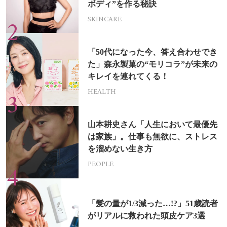
ボディ”を作る秘訣
SKINCARE
「50代になった今、答え合わせでき
た」森永製菓の“モリコラ”が未来の
キレイを連れてくる！
HEALTH
山本耕史さん「人生において最優先
は家族」。仕事も無欲に、ストレス
を溜めない生き方
PEOPLE
「髪の量が1/3減った…!?」51歳読者
がリアルに救われた頭皮ケア3選