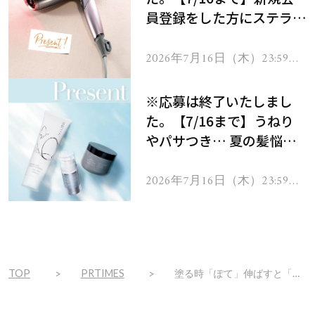
員登録をした方にステラボ
ーテのシャインリバース
ヘアドライヤー ジュエル
2026年7月16日（木）23:59ま
で
をプレゼント！
※応募は終了いたしまし
た。【7/16まで】うねり
やパサつき… 夏の髪悩み
を解消するヘアケアアイテ
ムを13名様にプレゼン
2026年7月16日（木）23:59ま
で
ト！
TOP
PRTIMES
塗る時「ぽて」伸ばすと「さら」。「ぽてさら」日焼け止め新発売