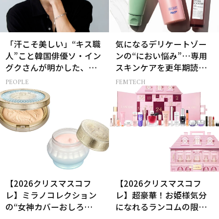
「汗こそ美しい」“キス職
気になるデリケートゾー
人”こと韓国俳優ソ・イン
ンの“におい悩み”…専用
グクさんが明かした、惹
スキンケアを更年期読者
かれる人の条件とは
が本気でお試し！
PEOPLE
FEMTECH
【2026クリスマスコフ
【2026クリスマスコフ
レ】ミラノコレクション
レ】超豪華！お姫様気分
の“女神カバーおしろ
になれるランコムの限定
い”で主役に！
コスメキット