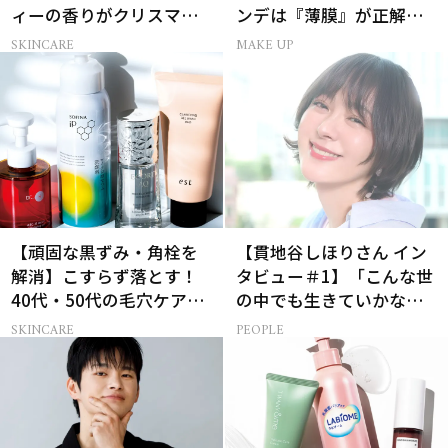
ィーの香りがクリスマス
ンデは『薄膜』が正解で
に向けて限定セットで復
した
SKINCARE
MAKE UP
刻！
【頑固な黒ずみ・角栓を
【貫地谷しほりさん イン
解消】こすらず落とす！
タビュー＃1】「こんな世
40代・50代の毛穴ケア4
の中でも生きていかなけ
選
れば…」母になった今の
SKINCARE
PEOPLE
彼女だからこそ演じられ
る樋口一葉とは？