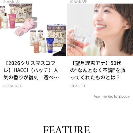
MAKE UP
MAKE UP
【2026クリスマスコフ
【望月理恵アナ】50代
レ】HACCI（ハッチ）人
の“なんとなく不調”を救
気の香りが復刻！選べる
ってくれたものとは？
コフレが楽しい♡
SKINCARE
HEALTH
Recommended by
FEATURE