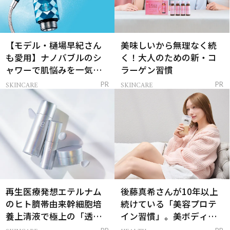
【モデル・樋場早紀さん
美味しいから無理なく続
も愛用】ナノバブルのシ
く！大人のための新・コ
ャワーで肌悩みを一気に
ラーゲン習慣
解決
SKINCARE
SKINCARE
PR
PR
再生医療発想エテルナム
後藤真希さんが10年以上
のヒト臍帯由来幹細胞培
続けている「美容プロテ
養上清液で極上の「透明
イン習慣」。美ボディを
感ハリ肌」へ
支える朝ルーティンと