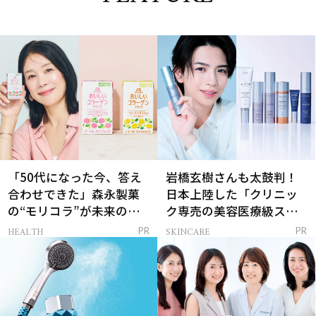
「50代になった今、答え
岩橋玄樹さんも太鼓判！
合わせできた」森永製菓
日本上陸した「クリニッ
の“モリコラ”が未来のキ
ク専売の美容医療級スキ
レイを連れてくる！
ンケア」
HEALTH
SKINCARE
PR
PR