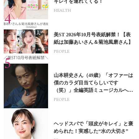
キレイを連れてくる！
HEALTH
美ST 2026年10月号表紙解禁！【表
紙は加藤あいさん＆菊池風磨さん】
PEOPLE
山本耕史さん（49歳）「オファーは
僕のカラダ目当てらしいです
（笑）」全編英語ミュージカルへの
挑戦
PEOPLE
ヘッドスパで「頭皮がキレイ」と褒
められた！実感した“水の大切さ”