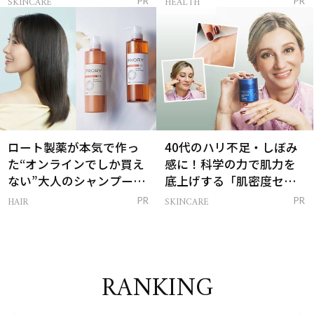
SKINCARE
HEALTH
PR
PR
は？
ロート製薬が本気で作っ
40代のハリ不足・しぼみ
た“オンラインでしか買え
感に！科学の力で肌力を
ない”大人のシャンプー＆
底上げする「肌密度セラ
トリートメントって？
ム」
HAIR
SKINCARE
PR
PR
RANKING