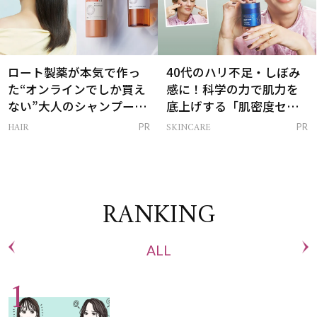
ロート製薬が本気で作っ
40代のハリ不足・しぼみ
た“オンラインでしか買え
感に！科学の力で肌力を
ない”大人のシャンプー＆
底上げする「肌密度セラ
トリートメントって？
ム」
HAIR
SKINCARE
PR
PR
RANKING
ALL