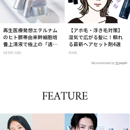
再生医療発想エテルナム
【アホ毛・浮き毛対策】
のヒト臍帯由来幹細胞培
湿気で広がる髪に！頼れ
養上清液で極上の「透明
る最新ヘアセット剤4選
感ハリ肌」へ
SKINCARE
HAIR
Recommended by
FEATURE