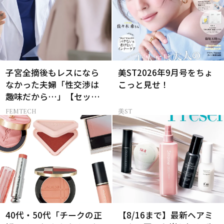
子宮全摘後もレスになら
美ST2026年9月号をちょ
なかった夫婦「性交渉は
こっと見せ！
趣味だから…」【セック
スレス AND THE CITY -女
FEMTECH
美ST
たちの告白-】
40代・50代「チークの正
【8/16まで】最新ヘアミ