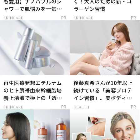
も愛用】ナノバブルのシ
く！大人のための新・コ
ャワーで肌悩みを一気に
ラーゲン習慣
解決
SKINCARE
SKINCARE
PR
PR
再生医療発想エテルナム
後藤真希さんが10年以上
のヒト臍帯由来幹細胞培
続けている「美容プロテ
養上清液で極上の「透明
イン習慣」。美ボディを
感ハリ肌」へ
支える朝ルーティンと
SKINCARE
HEALTH
PR
PR
は？