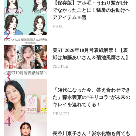
【保存版】アホ毛・うねり髪が1分
でなかったことに！猛暑のお助けヘ
アアイテム16選
HAIR
美ST 2026年10月号表紙解禁！【表
紙は加藤あいさん＆菊池風磨さん】
PEOPLE
「50代になった今、答え合わせでき
た」森永製菓の“モリコラ”が未来の
キレイを連れてくる！
HEALTH
長谷川京子さん「炭水化物も何でも