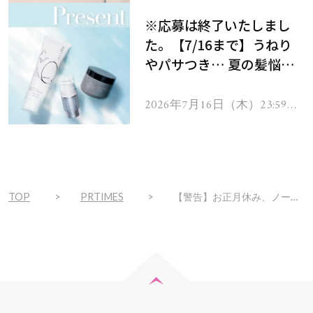
をプレゼント！
※応募は終了いたしまし
た。【7/16まで】うねり
やパサつき… 夏の髪悩み
を解消するヘアケアアイテ
ムを13名様にプレゼン
2026年7月16日（木）23:59ま
で
ト！
TOP
PRTIMES
【警告】お正月休み、ノーファンデで過ごす方は注意！新年を肌トラブルなく過ごす方法とは？