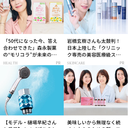
「50代になった今、答え
岩橋玄樹さんも太鼓判！
合わせできた」森永製菓
日本上陸した「クリニッ
の“モリコラ”が未来のキ
ク専売の美容医療級スキ
レイを連れてくる！
ンケア」
HEALTH
SKINCARE
PR
PR
【モデル・樋場早紀さん
美味しいから無理なく続