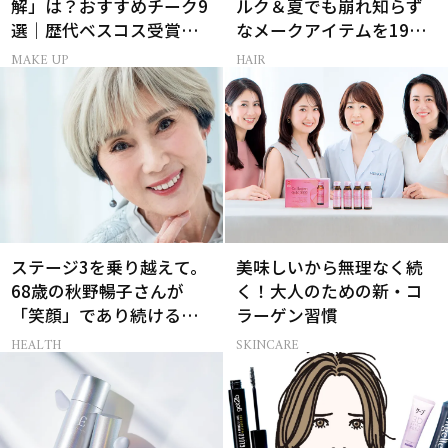
解」は？おすすめチーク9
ルク＆夏でも崩れ知らず
選｜歴代ベスコス受賞ま
なメークアイテムを19名
とめ＆正しい使い方
様にプレゼント！
MAKE UP
HAIR
ステージ3を乗り越えて。
美味しいから無理なく続
68歳の秋野暢子さんが
く！大人のための新・コ
「笑顔」であり続ける理
ラーゲン習慣
由
HEALTH
SKINCARE