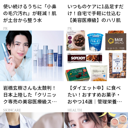
使い続けるうちに「小鼻
いつものケアに1品足すだ
の毛穴汚れ」が軽減！肌
け！自宅で手軽に仕込む
が土台から整う水
【美容医療級】のハリ肌
岩橋玄樹さんも太鼓判！
【ダイエット中】に食べ
日本上陸した「クリニッ
たい！おすすめお菓子・
ク専売の美容医療級スキ
おやつ14選｜管理栄養士
ンケア」
監修
SKINCARE
HEALTH