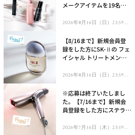
メークアイテムを19名様
にプレゼント！
2026年8月16日（日）23:59ま
で
【8/16まで】新規会員登
録をした方にSK-Ⅱの フェ
イシャル トリートメント
セラムをプレゼント！
2026年8月16日（日）23:59ま
で
※応募は終了いたしまし
た。【7/16まで】新規会
員登録をした方にステラボ
ーテのシャインリバース
ヘアドライヤー ジュエル
2026年7月16日（木）23:59ま
で