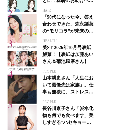
とに！猛暑のお助けヘア
アイテム16選
HAIR
「50代になった今、答え
合わせできた」森永製菓
の“モリコラ”が未来のキ
レイを連れてくる！
HEALTH
美ST 2026年10月号表紙
解禁！【表紙は加藤あい
さん＆菊池風磨さん】
PEOPLE
山本耕史さん「人生にお
いて最優先は家族」。仕
事も無欲に、ストレスを
溜めない生き方
PEOPLE
長谷川京子さん「炭水化
物も何でも食べます」美
しすぎる”ハセキョーボ
ディ”を作る秘訣