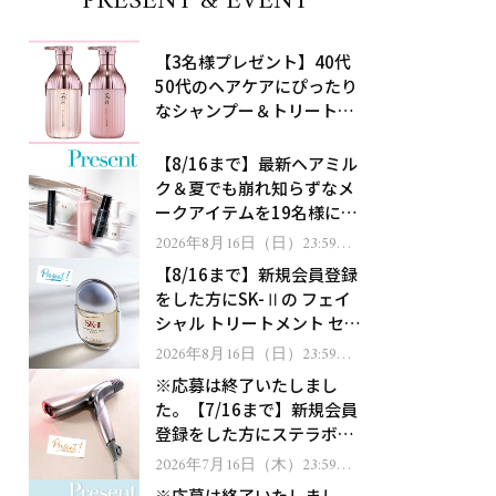
PRESENT & EVENT
【3名様プレゼント】40代
50代のヘアケアにぴったり
なシャンプー＆トリートメ
ントで、うねり悩みに対
処！
【8/16まで】最新ヘアミル
ク＆夏でも崩れ知らずなメ
ークアイテムを19名様にプ
レゼント！
2026年8月16日（日）23:59ま
で
【8/16まで】新規会員登録
をした方にSK-Ⅱの フェイ
シャル トリートメント セラ
ムをプレゼント！
2026年8月16日（日）23:59ま
で
※応募は終了いたしまし
た。【7/16まで】新規会員
登録をした方にステラボー
テのシャインリバース ヘア
2026年7月16日（木）23:59ま
で
ドライヤー ジュエルをプレ
※応募は終了いたしまし