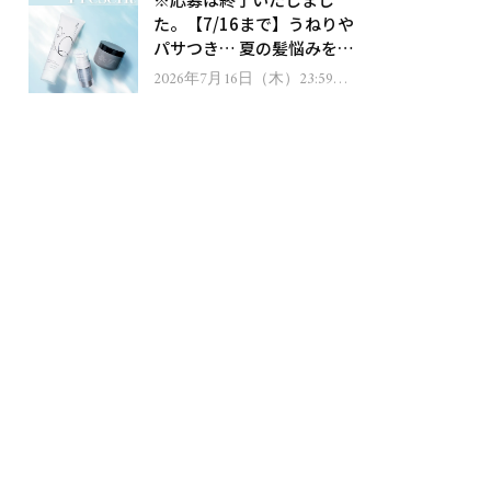
ゼント！
た。【7/16まで】うねりや
パサつき… 夏の髪悩みを解
消するヘアケアアイテムを
2026年7月16日（木）23:59ま
で
13名様にプレゼント！