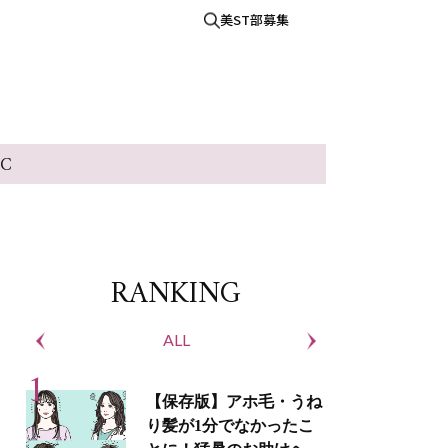
美ST部募集
IC
RANKING
ALL
S
【保存版】アホ毛・うね
り髪が1分でなかったこ