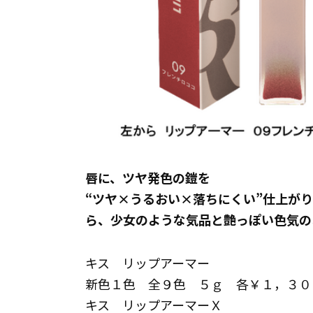
唇に、ツヤ発色の鎧を
“ツヤ×うるおい×落ちにくい”仕上が
ら、少女のような気品と艶っぽい色気の
キス リップアーマー
新色１色 全９色 ５ｇ 各￥１，３０
キス リップアーマーＸ