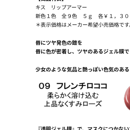
キス リップアーマー
新色１色 全９色 ５ｇ 各￥１，３０
＊表示価格はメーカー希望小売価格です
唇にツヤ発色の鎧を
唇に色が密着し、ツヤのあるジェル膜で
少女のような気品と艶っぽい色気のある
『透明ジェル膜』で、マスクにつかない