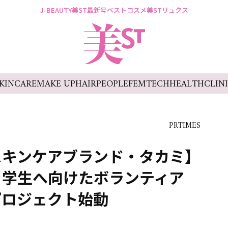
J-BEAUTY
美ST最新号
ベストコスメ
美STリュクス
KINCARE
MAKE UP
HAIR
PEOPLE
FEMTECH
HEALTH
CLIN
PRTIMES
スキンケアブランド・タカミ】
、学生へ向けたボランティア
プロジェクト始動