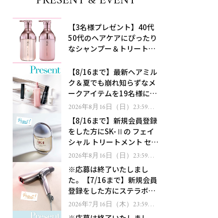
PRESENT & EVENT
【3名様プレゼント】40代
50代のヘアケアにぴったり
なシャンプー＆トリートメ
ントで、うねり悩みに対
処！
【8/16まで】最新ヘアミル
ク＆夏でも崩れ知らずなメ
ークアイテムを19名様にプ
レゼント！
2026年8月16日（日）23:59ま
で
【8/16まで】新規会員登録
をした方にSK-Ⅱの フェイ
シャル トリートメント セラ
ムをプレゼント！
2026年8月16日（日）23:59ま
で
※応募は終了いたしまし
た。【7/16まで】新規会員
登録をした方にステラボー
テのシャインリバース ヘア
2026年7月16日（木）23:59ま
で
ドライヤー ジュエルをプレ
※応募は終了いたしまし