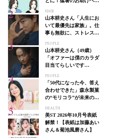
とに！猛暑のお助けヘア
アイテム16選
HAIR
山本耕史さん「人生にお
いて最優先は家族」。仕
事も無欲に、ストレスを
溜めない生き方
PEOPLE
山本耕史さん（49歳）
「オファーは僕のカラダ
目当てらしいです
（笑）」全編英語ミュー
PEOPLE
ジカルへの挑戦
「50代になった今、答え
合わせできた」森永製菓
の“モリコラ”が未来のキ
レイを連れてくる！
HEALTH
美ST 2026年10月号表紙
解禁！【表紙は加藤あい
さん＆菊池風磨さん】