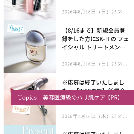
にプレゼント！
2026年8月16日（日）23:59ま
で
【8/16まで】新規会員登
録をした方にSK-Ⅱの フェ
イシャル トリートメント
セラムをプレゼント！
2026年8月16日（日）23:59ま
で
※応募は終了いたしまし
た。【7/16まで】新規会
Topics
美容医療級のハリ肌ケア
【PR】
員登録をした方にステラボ
ーテのシャインリバース
ヘアドライヤー ジュエル
2026年7月16日（木）23:59ま
で
をプレゼント！