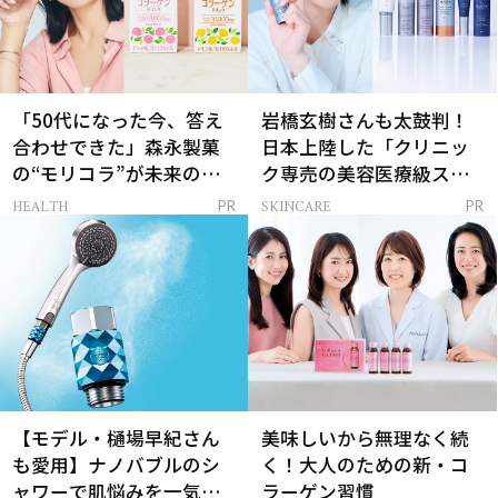
「50代になった今、答え
岩橋玄樹さんも太鼓判！
合わせできた」森永製菓
日本上陸した「クリニッ
の“モリコラ”が未来のキ
ク専売の美容医療級スキ
レイを連れてくる！
ンケア」
HEALTH
SKINCARE
PR
PR
【モデル・樋場早紀さん
美味しいから無理なく続
も愛用】ナノバブルのシ
く！大人のための新・コ
ャワーで肌悩みを一気に
ラーゲン習慣