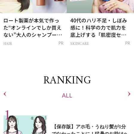
ロート製薬が本気で作っ
40代のハリ不足・しぼみ
た“オンラインでしか買え
感に！科学の力で肌力を
ない”大人のシャンプー＆
底上げする「肌密度セラ
トリートメントって？
ム」
HAIR
SKINCARE
PR
PR
RANKING
ALL
【保存版】アホ毛・うねり髪が1分
でなかったことに！猛暑のお助けヘ