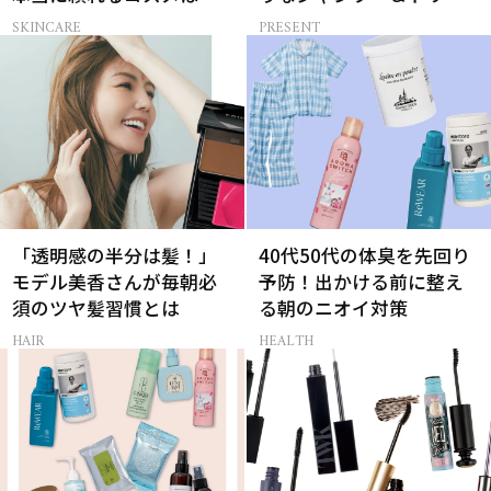
ベスコス受賞スキンケア
トメントで、うねり悩み
SKINCARE
PRESENT
21選
に対処！
「透明感の半分は髪！」
40代50代の体臭を先回り
モデル美香さんが毎朝必
予防！出かける前に整え
須のツヤ髪習慣とは
る朝のニオイ対策
HAIR
HEALTH