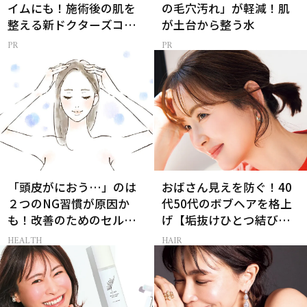
イムにも！施術後の肌を
の毛穴汚れ」が軽減！肌
整える新ドクターズコス
が土台から整う水
メ
「頭皮がにおう…」のは
おばさん見えを防ぐ！40
２つのNG習慣が原因か
代50代のボブヘアを格上
も！改善のためのセルフ
げ【垢抜けひとつ結び】
ケア【医師監修】
のルール
HEALTH
HAIR