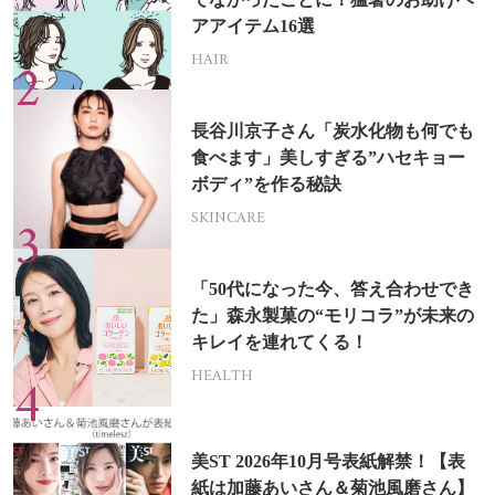
アアイテム16選
HAIR
長谷川京子さん「炭水化物も何でも
食べます」美しすぎる”ハセキョー
ボディ”を作る秘訣
SKINCARE
「50代になった今、答え合わせでき
た」森永製菓の“モリコラ”が未来の
キレイを連れてくる！
HEALTH
美ST 2026年10月号表紙解禁！【表
紙は加藤あいさん＆菊池風磨さん】