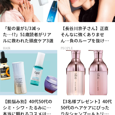
「髪の量が1/3減っ
【長谷川京子さん】正直
た…!?」51歳読者がリア
そんなに強くありませ
ルに救われた頭皮ケア3選
ん…負のループを抜ける
15分の習慣とは?
HAIR
PEOPLE
【肌悩み別】40代50代の
【3名様プレゼント】40代
シミ・シワ・たるみに…
50代のヘアケアにぴった
本当に頼れるコスメは？
りなシャンプー＆トリー