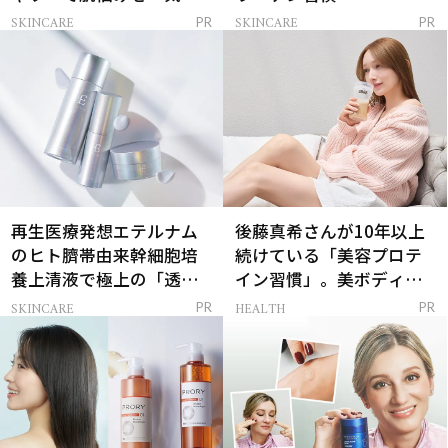
解決
SKINCARE
SKINCARE
PR
PR
再生医療発想エテルナム
後藤真希さんが10年以上
のヒト臍帯由来幹細胞培
続けている「美容プロテ
養上清液で極上の「透明
イン習慣」。美ボディを
感ハリ肌」へ
支える朝ルーティンと
SKINCARE
HEALTH
PR
PR
は？