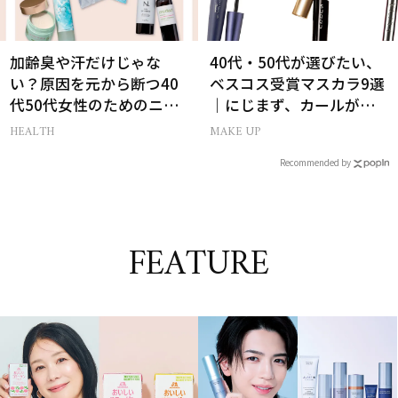
加齢臭や汗だけじゃな
40代・50代が選びたい、
い？原因を元から断つ40
ベスコス受賞マスカラ9選
代50代女性のためのニオ
｜にじまず、カールが続
イケア
く名品
HEALTH
MAKE UP
Recommended by
FEATURE