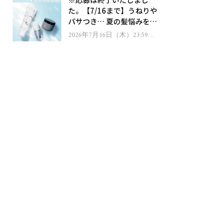
ゼント！
た。【7/16まで】うねりや
パサつき… 夏の髪悩みを解
消するヘアケアアイテムを
2026年7月16日（木）23:59ま
で
13名様にプレゼント！