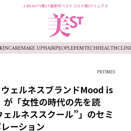
J-BEAUTY
美ST最新号
ベストコスメ
美STリュクス
KINCARE
MAKE UP
HAIR
PEOPLE
FEMTECH
HEALTH
CLIN
PRTIMES
ェルネスブランドMood is
ー）が「女性の時代の先を読
i ウェルネススクール”」のセミ
ボレーション