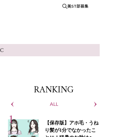
美ST部募集
IC
RANKING
ALL
S
【保存版】アホ毛・うね
り髪が1分でなかったこ