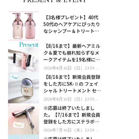
PRESENT & EVENT
【3名様プレゼント】40代
50代のヘアケアにぴったり
なシャンプー＆トリートメ
ントで、うねり悩みに対
処！
【8/16まで】最新ヘアミル
ク＆夏でも崩れ知らずなメ
ークアイテムを19名様にプ
レゼント！
2026年8月16日（日）23:59ま
で
【8/16まで】新規会員登録
をした方にSK-Ⅱの フェイ
シャル トリートメント セラ
ムをプレゼント！
2026年8月16日（日）23:59ま
で
※応募は終了いたしまし
た。【7/16まで】新規会員
登録をした方にステラボー
テのシャインリバース ヘア
2026年7月16日（木）23:59ま
で
ドライヤー ジュエルをプレ
※応募は終了いたしまし