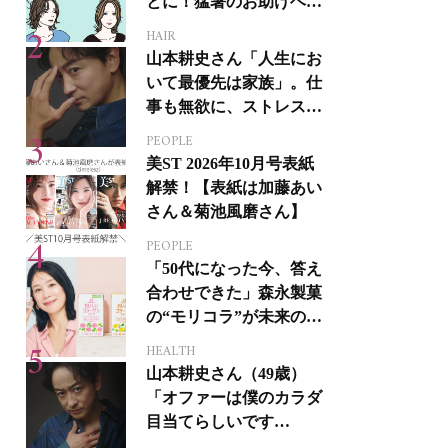
とに！猛暑のお助けヘア
アイテム16選
HAIR
山本耕史さん「人生にお
いて最優先は家族」。仕
事も無欲に、ストレスを
溜めない生き方
PEOPLE
美ST 2026年10月号表紙
解禁！【表紙は加藤あい
さん＆菊池風磨さん】
PEOPLE
「50代になった今、答え
合わせできた」森永製菓
の“モリコラ”が未来のキ
レイを連れてくる！
HEALTH
山本耕史さん（49歳）
「オファーは僕のカラダ
目当てらしいです
（笑）」全編英語ミュー