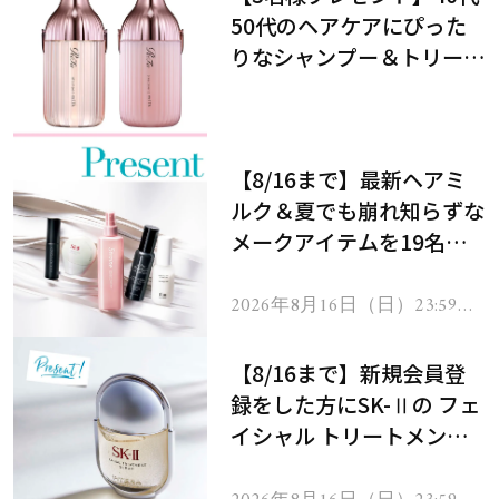
50代のヘアケアにぴった
りなシャンプー＆トリート
メントで、うねり悩みに対
処！
【8/16まで】最新ヘアミ
ルク＆夏でも崩れ知らずな
メークアイテムを19名様
にプレゼント！
2026年8月16日（日）23:59ま
で
【8/16まで】新規会員登
録をした方にSK-Ⅱの フェ
イシャル トリートメント
セラムをプレゼント！