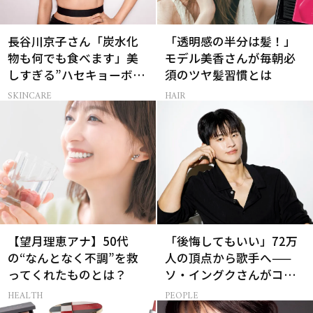
長谷川京子さん「炭水化
「透明感の半分は髪！」
物も何でも食べます」美
モデル美香さんが毎朝必
しすぎる”ハセキョーボデ
須のツヤ髪習慣とは
ィ”を作る秘訣
SKINCARE
HAIR
【望月理恵アナ】50代
「後悔してもいい」72万
の“なんとなく不調”を救
人の頂点から歌手へ——
ってくれたものとは？
ソ・イングクさんがコツ
コツ頑張れる原動力とは
HEALTH
PEOPLE