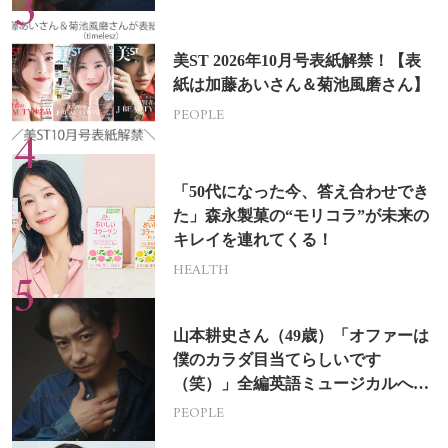
美ST 2026年10月号表紙解禁！【表
紙は加藤あいさん＆菊池風磨さん】
PEOPLE
「50代になった今、答え合わせでき
た」森永製菓の“モリコラ”が未来の
キレイを連れてくる！
HEALTH
山本耕史さん（49歳）「オファーは
僕のカラダ目当てらしいです
（笑）」全編英語ミュージカルへの
挑戦
PEOPLE