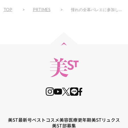
TOP
PRTIMES
憧れの全幕バレエに参加しませんか？スタジオマーティが「ドン・キホーテ」を上演！
美ST最新号
ベストコスメ
美容医療
更年期
美STリュクス
美ST部募集