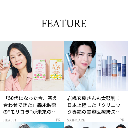
FEATURE
「50代になった今、答え
岩橋玄樹さんも太鼓判！
合わせできた」森永製菓
日本上陸した「クリニッ
の“モリコラ”が未来のキ
ク専売の美容医療級スキ
レイを連れてくる！
ンケア」
HEALTH
SKINCARE
PR
PR