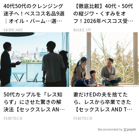
40代50代のクレンジング
【徹底比較】40代・50代
迷子へ！ベスコス名品9選
の縦ジワ・くすみをオ
｜オイル・バーム…選び
フ！2026年ベスコス受賞
方の正解は？
リキッドルージュ3選
SKINCARE
MAKE UP
50代カップルを「レス知
妻だけEDの夫を捨てた
らず」にさせた驚きの解
ら、レスから卒業できた
決法【セックスレス AND
【セックスレス AND THE
THE CITY -女たちの告
CITY -女たちの告白-】
FEMTECH
FEMTECH
白-】
Recommended by