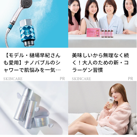
【モデル・樋場早紀さん
美味しいから無理なく続
も愛用】ナノバブルのシ
く！大人のための新・コ
ャワーで肌悩みを一気に
ラーゲン習慣
解決
SKINCARE
SKINCARE
PR
PR