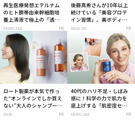
再生医療発想エテルナム
後藤真希さんが10年以上
のヒト臍帯由来幹細胞培
続けている「美容プロテ
養上清液で極上の「透明
イン習慣」。美ボディを
感ハリ肌」へ
支える朝ルーティンと
SKINCARE
HEALTH
PR
PR
は？
ロート製薬が本気で作っ
40代のハリ不足・しぼみ
た“オンラインでしか買え
感に！科学の力で肌力を
ない”大人のシャンプー＆
底上げする「肌密度セラ
トリートメントって？
ム」
HAIR
SKINCARE
PR
PR