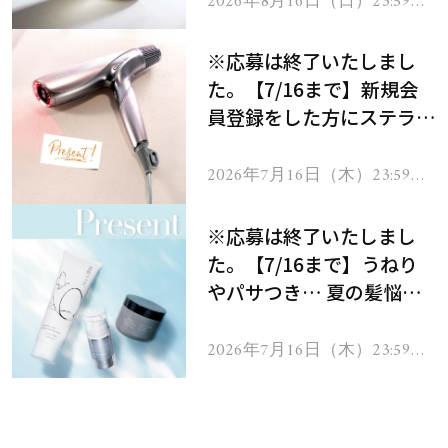
2026年8月16日（日）23:59ま
で
※応募は終了いたしまし
た。【7/16まで】新規会
員登録をした方にステラボ
ーテのシャインリバース
ヘアドライヤー ジュエル
2026年7月16日（木）23:59ま
で
をプレゼント！
※応募は終了いたしまし
た。【7/16まで】うねり
やパサつき… 夏の髪悩み
を解消するヘアケアアイテ
ムを13名様にプレゼン
2026年7月16日（木）23:59ま
で
ト！