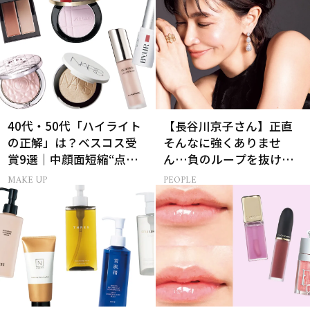
40代・50代「ハイライト
【長谷川京子さん】正直
の正解」は？ベスコス受
そんなに強くありませ
賞9選｜中顔面短縮“点置
ん…負のループを抜ける
き”メイク法も
15分の習慣とは?
MAKE UP
PEOPLE