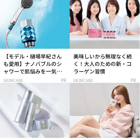
【モデル・樋場早紀さん
美味しいから無理なく続
も愛用】ナノバブルのシ
く！大人のための新・コ
ャワーで肌悩みを一気に
ラーゲン習慣
解決
SKINCARE
SKINCARE
PR
PR