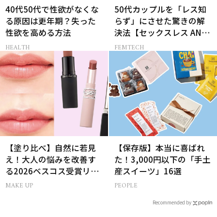
40代50代で性欲がなくな
50代カップルを「レス知
る原因は更年期？失った
らず」にさせた驚きの解
性欲を高める方法
決法【セックスレス AND
THE CITY -女たちの告
HEALTH
FEMTECH
白-】
【塗り比べ】自然に若見
【保存版】本当に喜ばれ
え！大人の悩みを改善す
た！3,000円以下の「手土
る2026ベスコス受賞リッ
産スイーツ」16選
プTOP3
MAKE UP
PEOPLE
Recommended by