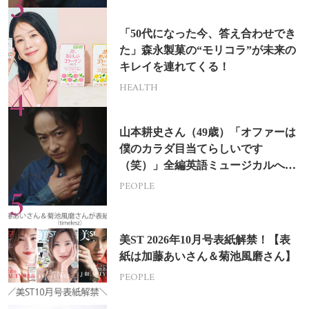
「50代になった今、答え合わせでき
た」森永製菓の“モリコラ”が未来の
キレイを連れてくる！
HEALTH
山本耕史さん（49歳）「オファーは
僕のカラダ目当てらしいです
（笑）」全編英語ミュージカルへの
挑戦
PEOPLE
美ST 2026年10月号表紙解禁！【表
紙は加藤あいさん＆菊池風磨さん】
PEOPLE