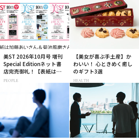
美ST 2026年10月号 増刊
【美女が喜ぶ手土産】か
Special Editionネット書
わいい！ 心ときめく癒し
店完売御礼！【表紙は加
のギフト3選
藤あいさん＆菊池風磨さ
PEOPLE
HEALTH
ん】