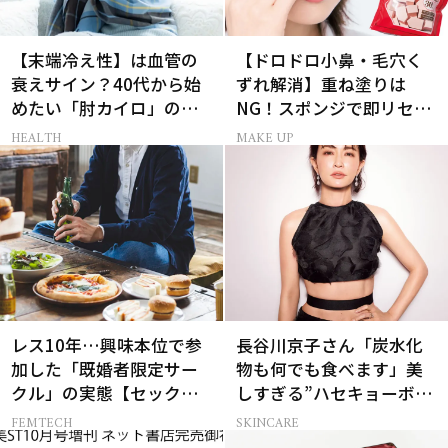
【末端冷え性】は血管の
【ドロドロ小鼻・毛穴く
衰えサイン？40代から始
ずれ解消】重ね塗りは
めたい「肘カイロ」の新
NG！スポンジで即リセッ
常識
トするプロ技
HEALTH
MAKE UP
レス10年…興味本位で参
長谷川京子さん「炭水化
加した「既婚者限定サー
物も何でも食べます」美
クル」の実態【セックス
しすぎる”ハセキョーボデ
レス AND THE CITY -女た
ィ”を作る秘訣
FEMTECH
SKINCARE
ちの告白-】