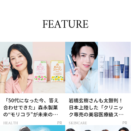
FEATURE
「50代になった今、答え
岩橋玄樹さんも太鼓判！
合わせできた」森永製菓
日本上陸した「クリニッ
の“モリコラ”が未来のキ
ク専売の美容医療級スキ
レイを連れてくる！
ンケア」
HEALTH
SKINCARE
PR
PR