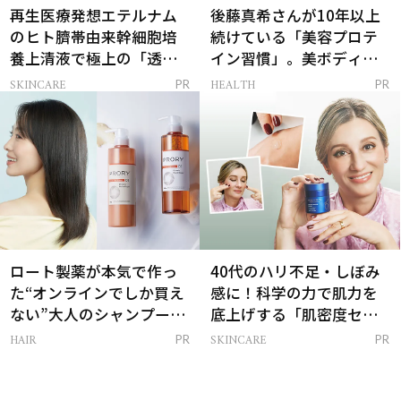
再生医療発想エテルナム
後藤真希さんが10年以上
のヒト臍帯由来幹細胞培
続けている「美容プロテ
養上清液で極上の「透明
イン習慣」。美ボディを
感ハリ肌」へ
支える朝ルーティンと
SKINCARE
HEALTH
PR
PR
は？
ロート製薬が本気で作っ
40代のハリ不足・しぼみ
た“オンラインでしか買え
感に！科学の力で肌力を
ない”大人のシャンプー＆
底上げする「肌密度セラ
トリートメントって？
ム」
HAIR
SKINCARE
PR
PR