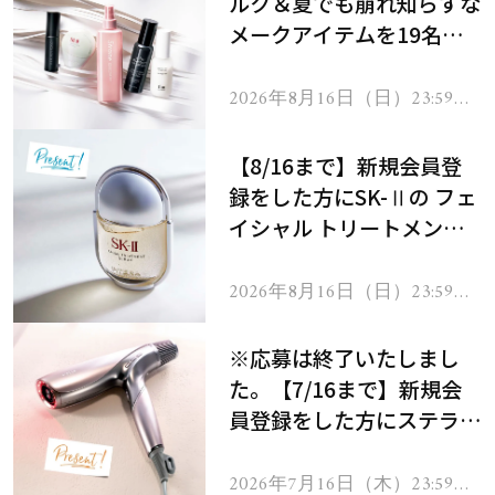
ルク＆夏でも崩れ知らずな
メークアイテムを19名様
にプレゼント！
2026年8月16日（日）23:59ま
で
【8/16まで】新規会員登
録をした方にSK-Ⅱの フェ
イシャル トリートメント
セラムをプレゼント！
2026年8月16日（日）23:59ま
で
※応募は終了いたしまし
た。【7/16まで】新規会
員登録をした方にステラボ
ーテのシャインリバース
ヘアドライヤー ジュエル
2026年7月16日（木）23:59ま