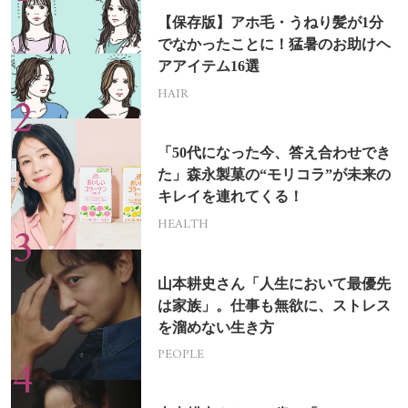
【保存版】アホ毛・うねり髪が1分
でなかったことに！猛暑のお助けヘ
アアイテム16選
HAIR
「50代になった今、答え合わせでき
た」森永製菓の“モリコラ”が未来の
キレイを連れてくる！
HEALTH
山本耕史さん「人生において最優先
は家族」。仕事も無欲に、ストレス
を溜めない生き方
PEOPLE