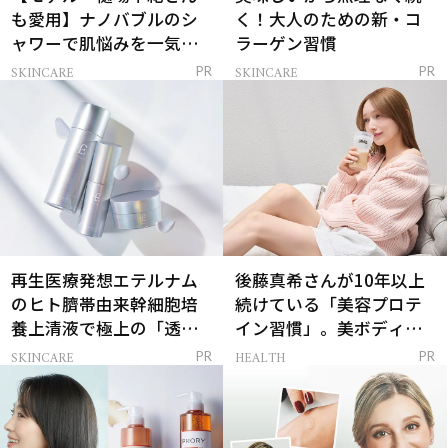
も愛用】ナノバブルのシ
く！大人のための新・コ
ャワーで肌悩みを一気に
ラーゲン習慣
解決
SKINCARE
SKINCARE
PR
PR
再生医療発想エテルナム
後藤真希さんが10年以上
のヒト臍帯由来幹細胞培
続けている「美容プロテ
養上清液で極上の「透明
イン習慣」。美ボディを
感ハリ肌」へ
支える朝ルーティンと
SKINCARE
HEALTH
PR
PR
は？