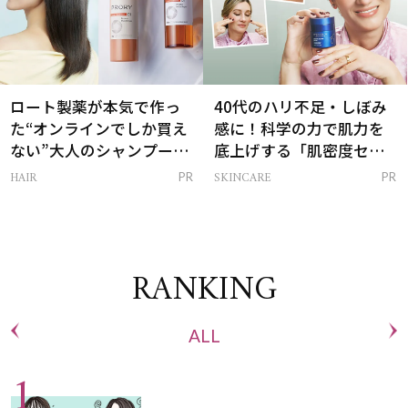
ロート製薬が本気で作っ
40代のハリ不足・しぼみ
た“オンラインでしか買え
感に！科学の力で肌力を
ない”大人のシャンプー＆
底上げする「肌密度セラ
トリートメントって？
ム」
HAIR
SKINCARE
PR
PR
RANKING
ALL