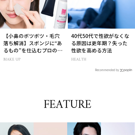
【小鼻のボツボツ・毛穴
40代50代で性欲がなくな
落ち解消】スポンジに“あ
る原因は更年期？失った
るもの”を仕込むプロの超
性欲を高める方法
簡単メイクテク
MAKE UP
HEALTH
Recommended by
FEATURE