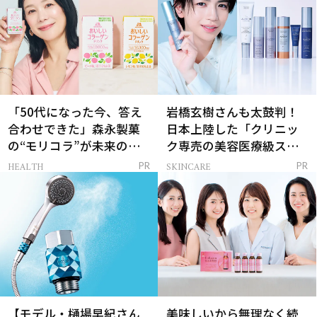
「50代になった今、答え
岩橋玄樹さんも太鼓判！
合わせできた」森永製菓
日本上陸した「クリニッ
の“モリコラ”が未来のキ
ク専売の美容医療級スキ
レイを連れてくる！
ンケア」
HEALTH
SKINCARE
PR
PR
【モデル・樋場早紀さん
美味しいから無理なく続