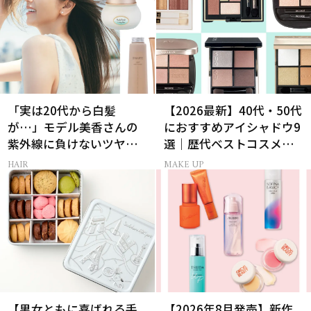
「実は20代から白髪
【2026最新】40代・50代
が…」モデル美香さんの
におすすめアイシャドウ9
紫外線に負けないツヤ美
選｜歴代ベストコスメ受
髪ケア
賞まとめ
HAIR
MAKE UP
【男女ともに喜ばれる手
【2026年8月発売】新作