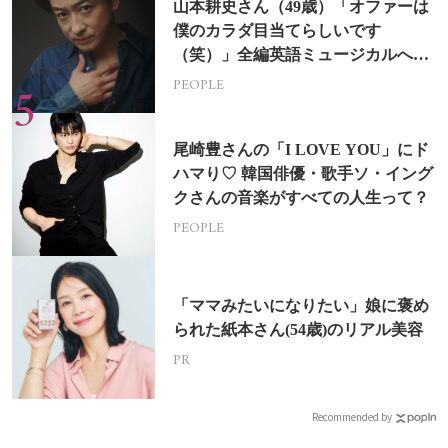
山本耕史さん（49歳）「オファーは
僕のカラダ目当てらしいです
（笑）」全編英語ミュージカルへの
挑戦
PEOPLE
尾崎豊さんの「I LOVE YOU」にド
ハマり♡ 韓国俳優・歌手ソ・イング
クさんの音楽がすべての人生って？
PEOPLE
「ママみたいになりたい」娘に褒め
られた紙本さん(54歳)のリアル美容
PR
Recommended by