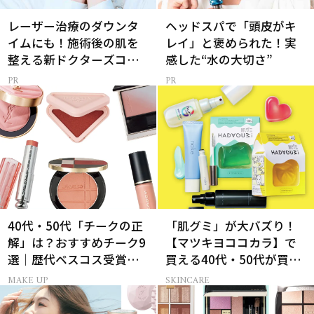
レーザー治療のダウンタ
ヘッドスパで「頭皮がキ
イムにも！施術後の肌を
レイ」と褒められた！実
整える新ドクターズコス
感した“水の大切さ”
メ
40代・50代「チークの正
「肌グミ」が大バズり！
解」は？おすすめチーク9
【マツキヨココカラ】で
選｜歴代ベスコス受賞ま
買える40代・50代が買う
とめ＆正しい使い方
べき夏コスメ
MAKE UP
SKINCARE