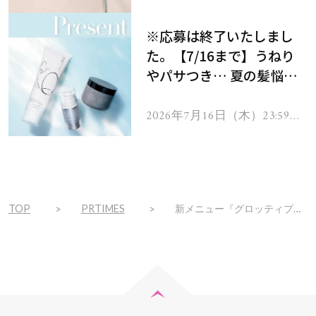
で
をプレゼント！
※応募は終了いたしまし
た。【7/16まで】うねり
やパサつき… 夏の髪悩み
を解消するヘアケアアイテ
ムを13名様にプレゼン
2026年7月16日（木）23:59ま
で
ト！
TOP
PRTIMES
新メニュー『グロッティプロ』デビュー