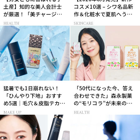
土産】知的な美人会計士
コスメ10選 – シワ名品新
が厳選！「美チャージギ
作＆化粧水で夏肌へうる
フト」3選
おいチャージ
HEALTH
SKINCARE
猛暑でも1日崩れない！
「50代になった今、答え
「ひんやり下地」おすす
合わせできた」森永製菓
め5選｜毛穴＆皮脂テカリ
の“モリコラ”が未来のキ
対策
レイを連れてくる！
MAKE UP
HEALTH