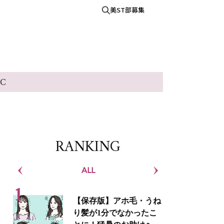
美ST部募集
IC
RANKING
ALL
S
【保存版】アホ毛・うね
り髪が1分でなかったこ