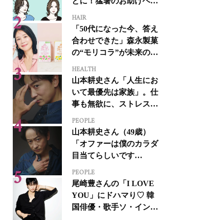
とに！猛暑のお助けヘア
アイテム16選
HAIR
「50代になった今、答え
合わせできた」森永製菓
の“モリコラ”が未来のキ
レイを連れてくる！
HEALTH
山本耕史さん「人生にお
いて最優先は家族」。仕
事も無欲に、ストレスを
溜めない生き方
PEOPLE
山本耕史さん（49歳）
「オファーは僕のカラダ
目当てらしいです
（笑）」全編英語ミュー
PEOPLE
ジカルへの挑戦
尾崎豊さんの「I LOVE
YOU」にドハマり♡ 韓
国俳優・歌手ソ・イング
クさんの音楽がすべての