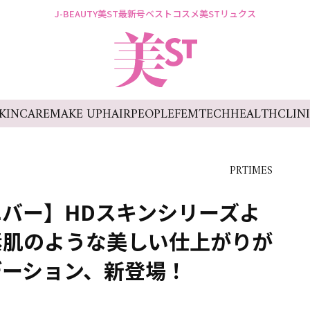
J-BEAUTY
美ST最新号
ベストコスメ
美STリュクス
KINCARE
MAKE UP
HAIR
PEOPLE
FEMTECH
HEALTH
CLIN
PRTIMES
バー】HDスキンシリーズよ
素肌のような美しい仕上がりが
デーション、新登場！