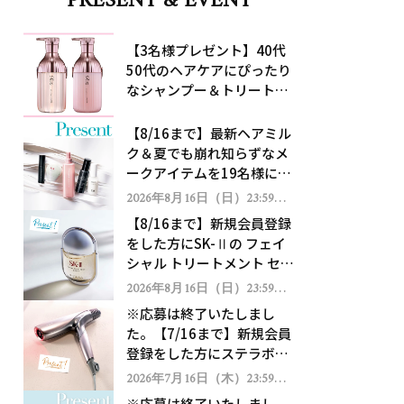
PRESENT & EVENT
【3名様プレゼント】40代
50代のヘアケアにぴったり
なシャンプー＆トリートメ
ントで、うねり悩みに対
処！
【8/16まで】最新ヘアミル
ク＆夏でも崩れ知らずなメ
ークアイテムを19名様にプ
レゼント！
2026年8月16日（日）23:59ま
で
【8/16まで】新規会員登録
をした方にSK-Ⅱの フェイ
シャル トリートメント セラ
ムをプレゼント！
2026年8月16日（日）23:59ま
で
※応募は終了いたしまし
た。【7/16まで】新規会員
登録をした方にステラボー
テのシャインリバース ヘア
2026年7月16日（木）23:59ま
で
ドライヤー ジュエルをプレ
※応募は終了いたしまし