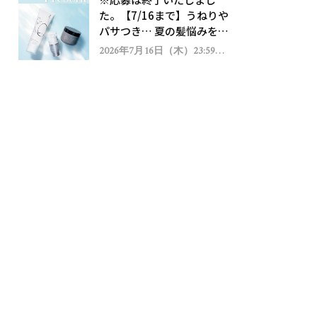
ゼント！
た。【7/16まで】うねりや
パサつき… 夏の髪悩みを解
消するヘアケアアイテムを
2026年7月16日（木）23:59ま
で
13名様にプレゼント！