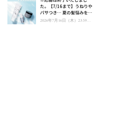
ゼント！
た。【7/16まで】うねりや
パサつき… 夏の髪悩みを解
消するヘアケアアイテムを
2026年7月16日（木）23:59ま
で
13名様にプレゼント！