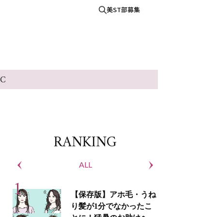
美ST部募集
IC
RANKING
ALL
S
【保存版】アホ毛・うね
り髪が1分でなかったこ