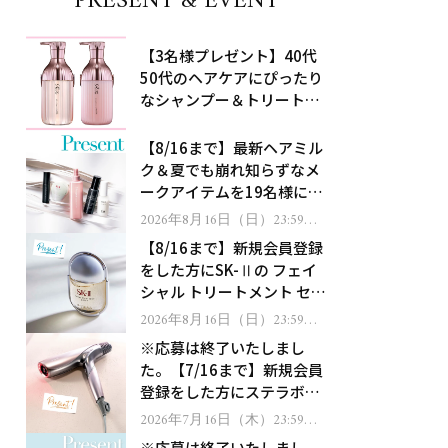
PRESENT & EVENT
【3名様プレゼント】40代
50代のヘアケアにぴったり
なシャンプー＆トリートメ
ントで、うねり悩みに対
処！
【8/16まで】最新ヘアミル
ク＆夏でも崩れ知らずなメ
ークアイテムを19名様にプ
レゼント！
2026年8月16日（日）23:59ま
で
【8/16まで】新規会員登録
をした方にSK-Ⅱの フェイ
シャル トリートメント セラ
ムをプレゼント！
2026年8月16日（日）23:59ま
で
※応募は終了いたしまし
た。【7/16まで】新規会員
登録をした方にステラボー
テのシャインリバース ヘア
2026年7月16日（木）23:59ま
で
ドライヤー ジュエルをプレ
※応募は終了いたしまし