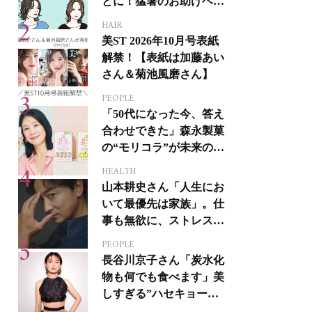
とに！猛暑のお助けヘア
アイテム16選
HAIR
美ST 2026年10月号表紙
解禁！【表紙は加藤あい
さん＆菊池風磨さん】
PEOPLE
「50代になった今、答え
合わせできた」森永製菓
の“モリコラ”が未来のキ
レイを連れてくる！
HEALTH
山本耕史さん「人生にお
いて最優先は家族」。仕
事も無欲に、ストレスを
溜めない生き方
PEOPLE
長谷川京子さん「炭水化
物も何でも食べます」美
しすぎる”ハセキョーボ
ディ”を作る秘訣