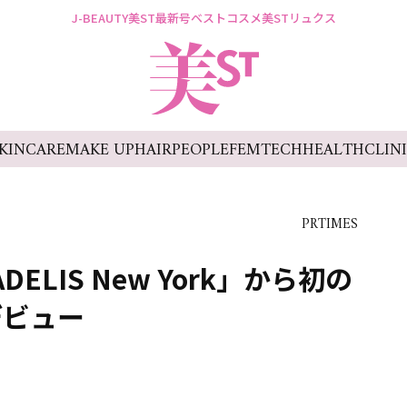
J-BEAUTY
美ST最新号
ベストコスメ
美STリュクス
KINCARE
MAKE UP
HAIR
PEOPLE
FEMTECH
HEALTH
CLIN
PRTIMES
LIS New York」から初の
デビュー