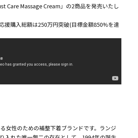
are Massage Cream」の2商品を発売いたし
援購入総額は250万円突破(目標金額850%を達
美を追求する女性のための補整下着ブランドです。ランジ
り入れた唯一無二の存在として、1994年の誕生