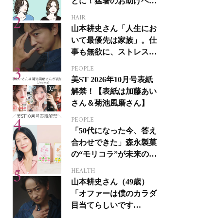
とに！猛暑のお助けヘア
アイテム16選
HAIR
山本耕史さん「人生にお
いて最優先は家族」。仕
事も無欲に、ストレスを
溜めない生き方
PEOPLE
美ST 2026年10月号表紙
解禁！【表紙は加藤あい
さん＆菊池風磨さん】
PEOPLE
「50代になった今、答え
合わせできた」森永製菓
の“モリコラ”が未来のキ
レイを連れてくる！
HEALTH
山本耕史さん（49歳）
「オファーは僕のカラダ
目当てらしいです
（笑）」全編英語ミュー