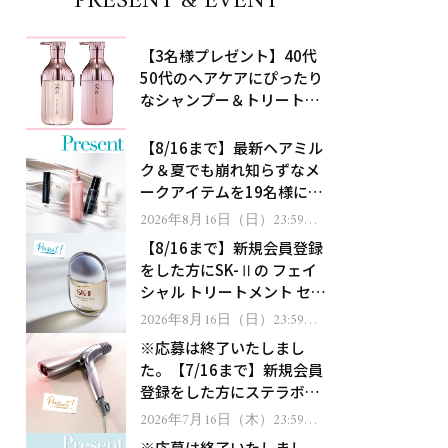
PRESENT & EVENT
【3名様プレゼント】40代
50代のヘアケアにぴったり
なシャンプー＆トリートメ
ントで、うねり悩みに対
処！
【8/16まで】最新ヘアミル
ク＆夏でも崩れ知らずなメ
ークアイテムを19名様にプ
レゼント！
2026年8月16日（日）23:59ま
で
【8/16まで】新規会員登録
をした方にSK-Ⅱの フェイ
シャル トリートメント セラ
ムをプレゼント！
2026年8月16日（日）23:59ま
で
※応募は終了いたしまし
た。【7/16まで】新規会員
登録をした方にステラボー
テのシャインリバース ヘア
2026年7月16日（木）23:59ま
で
ドライヤー ジュエルをプレ
※応募は終了いたしまし