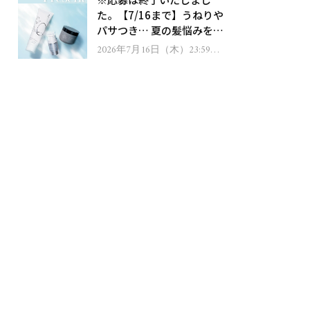
ゼント！
た。【7/16まで】うねりや
パサつき… 夏の髪悩みを解
消するヘアケアアイテムを
2026年7月16日（木）23:59ま
で
13名様にプレゼント！