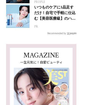
PEOPLE
ジカルへの挑戦
いつものケアに1品足す
だけ！自宅で手軽に仕込
む【美容医療級】のハリ
肌
PR
Recommended by
MAGAZINE
一生元気に！自愛ビューティ