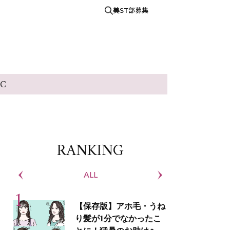
美ST部募集
IC
RANKING
ALL
S
【保存版】アホ毛・うね
り髪が1分でなかったこ