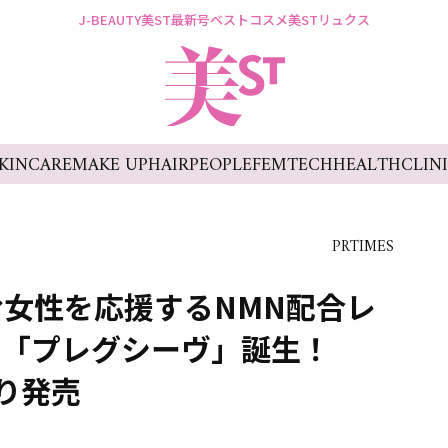
J-BEAUTY
美ST最新号
ベストコスメ
美STリュクス
KINCARE
MAKE UP
HAIR
PEOPLE
FEMTECH
HEALTH
CLIN
PRTIMES
女性を応援するNMN配合レ
ン「プレグシーヴ」誕生！
より発売