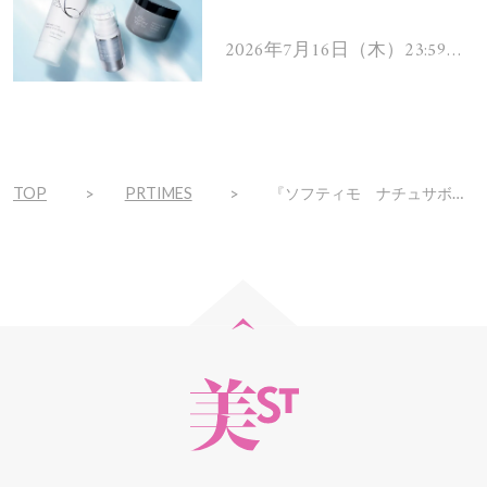
を解消するヘアケアアイテ
ムを13名様にプレゼン
2026年7月16日（木）23:59ま
で
ト！
TOP
PRTIMES
『ソフティモ ナチュサボン セレクト』から「ボディウォッシュ スーパークール」4月1日より数量限定発売