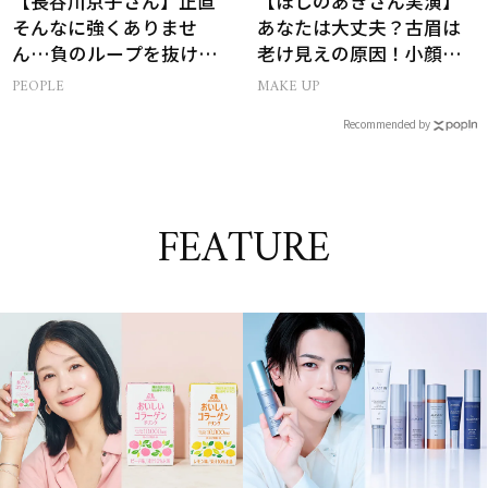
【長谷川京子さん】正直
【ほしのあきさん実演】
そんなに強くありませ
あなたは大丈夫？古眉は
ん…負のループを抜ける
老け見えの原因！小顔と
15分の習慣とは?
目元パッチリを叶える美
PEOPLE
MAKE UP
眉術
Recommended by
FEATURE