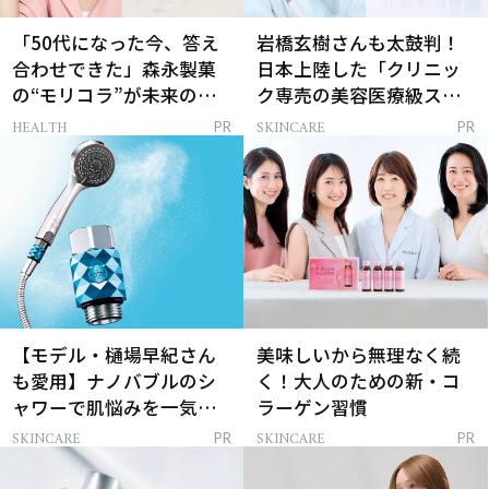
「50代になった今、答え
岩橋玄樹さんも太鼓判！
合わせできた」森永製菓
日本上陸した「クリニッ
の“モリコラ”が未来のキ
ク専売の美容医療級スキ
レイを連れてくる！
ンケア」
HEALTH
SKINCARE
PR
PR
【モデル・樋場早紀さん
美味しいから無理なく続
も愛用】ナノバブルのシ
く！大人のための新・コ
ャワーで肌悩みを一気に
ラーゲン習慣
解決
SKINCARE
SKINCARE
PR
PR