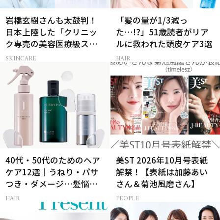
岩橋玄樹さんも太鼓判！
「髪の量が1/3減っ
日本上陸した「クリニッ
た…!?」51歳読者がリア
ク専売の美容医療級スキ
ルに救われた頭皮ケア3選
ンケア」
SKINCARE
HAIR
40代・50代のためのヘア
美ST 2026年10月号表紙
ケア12選｜うねり・パサ
解禁！【表紙は加藤あい
つき・ダメージ…髪悩み
さん＆菊池風磨さん】
から選ぶベスコス受賞コ
HAIR
PEOPLE
スメ