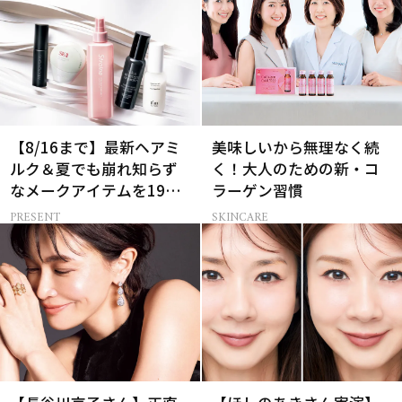
【8/16まで】最新ヘアミ
美味しいから無理なく続
ルク＆夏でも崩れ知らず
く！大人のための新・コ
なメークアイテムを19名
ラーゲン習慣
様にプレゼント！
PRESENT
SKINCARE