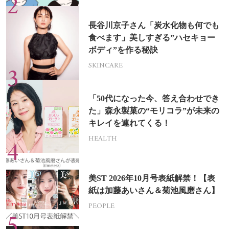
長谷川京子さん「炭水化物も何でも
食べます」美しすぎる”ハセキョー
ボディ”を作る秘訣
SKINCARE
「50代になった今、答え合わせでき
た」森永製菓の“モリコラ”が未来の
キレイを連れてくる！
HEALTH
美ST 2026年10月号表紙解禁！【表
紙は加藤あいさん＆菊池風磨さん】
PEOPLE