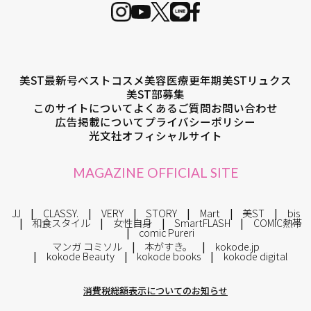
美ST最新号
ベストコスメ
美容医療
更年期
美STリュクス
美ST部募集
このサイトについて
よくあるご質問
お問い合わせ
広告掲載について
プライバシーポリシー
光文社オフィシャルサイト
MAGAZINE OFFICIAL SITE
JJ
CLASSY.
VERY
STORY
Mart
美ST
bis
和食スタイル
女性自身
SmartFLASH
COMIC熱帯
comic Pureri
マンガ コミソル
本がすき。
kokode.jp
kokode Beauty
kokode books
kokode digital
消費税総額表示についてのお知らせ