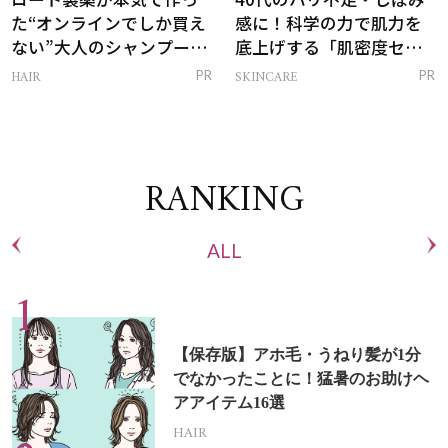
た“オンラインでしか買え
感に！科学の力で肌力を
ない”大人のシャンプー＆
底上げする「肌密度セラ
トリートメントって？
ム」
HAIR
SKINCARE
PR
PR
RANKING
ALL
【保存版】アホ毛・うねり髪が1分
でなかったことに！猛暑のお助けヘ
アアイテム16選
HAIR