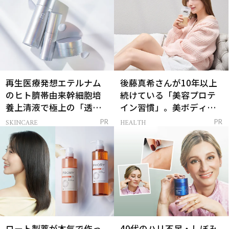
再生医療発想エテルナム
後藤真希さんが10年以上
のヒト臍帯由来幹細胞培
続けている「美容プロテ
養上清液で極上の「透明
イン習慣」。美ボディを
感ハリ肌」へ
支える朝ルーティンと
SKINCARE
HEALTH
PR
PR
は？
ロート製薬が本気で作っ
40代のハリ不足・しぼみ