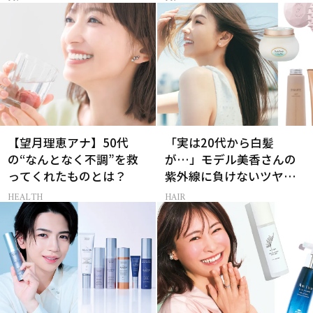
【望月理恵アナ】50代
「実は20代から白髪
の“なんとなく不調”を救
が…」モデル美香さんの
ってくれたものとは？
紫外線に負けないツヤ美
髪ケア
HEALTH
HAIR