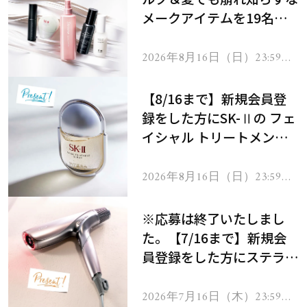
メークアイテムを19名様
にプレゼント！
2026年8月16日（日）23:59ま
で
【8/16まで】新規会員登
録をした方にSK-Ⅱの フェ
イシャル トリートメント
セラムをプレゼント！
2026年8月16日（日）23:59ま
で
※応募は終了いたしまし
た。【7/16まで】新規会
員登録をした方にステラボ
ーテのシャインリバース
ヘアドライヤー ジュエル
2026年7月16日（木）23:59ま