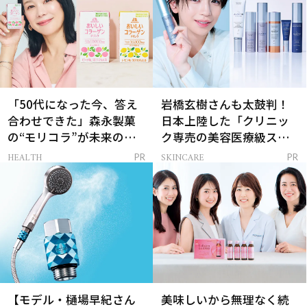
「50代になった今、答え
岩橋玄樹さんも太鼓判！
合わせできた」森永製菓
日本上陸した「クリニッ
の“モリコラ”が未来のキ
ク専売の美容医療級スキ
レイを連れてくる！
ンケア」
HEALTH
SKINCARE
PR
PR
【モデル・樋場早紀さん
美味しいから無理なく続