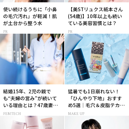
使い続けるうちに「小鼻
【美STリュクス紙本さん
の毛穴汚れ」が軽減！肌
(54歳)】10年以上も続い
が土台から整う水
ている美容習慣とは？
結婚15年、2児の親で
猛暑でも1日崩れない！
も“夫婦の営み”が続いて
「ひんやり下地」おすす
いる理由とは？47歳妻が
め5選｜毛穴＆皮脂テカリ
実践する【レスにならな
対策
FEMTECH
MAKE UP
いコツ】