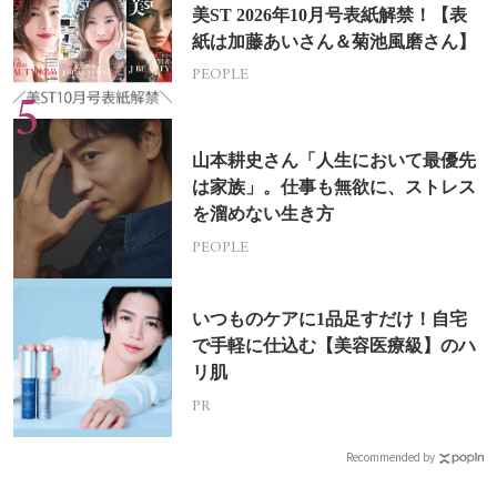
美ST 2026年10月号表紙解禁！【表
紙は加藤あいさん＆菊池風磨さん】
PEOPLE
山本耕史さん「人生において最優先
は家族」。仕事も無欲に、ストレス
を溜めない生き方
PEOPLE
いつものケアに1品足すだけ！自宅
で手軽に仕込む【美容医療級】のハ
リ肌
PR
Recommended by