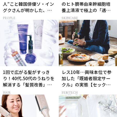
人”こと韓国俳優ソ・イン
のヒト臍帯由来幹細胞培
グクさんが明かした、惹
養上清液で極上の「透明
かれる人の条件とは
感ハリ肌」へ
PEOPLE
SKINCARE
1回で広がる髪がすっき
レス10年…興味本位で参
り！40代.50代のうねりを
加した「既婚者限定サー
解消する「髪質改善」シ
クル」の実態【セックス
ャントリ8選
レス AND THE CITY -女た
HAIR
FEMTECH
ちの告白-】