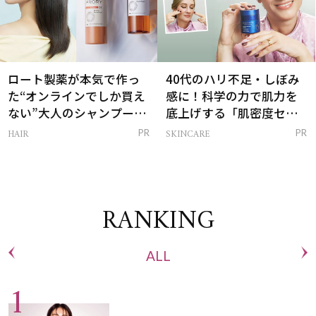
ロート製薬が本気で作っ
40代のハリ不足・しぼみ
た“オンラインでしか買え
感に！科学の力で肌力を
ない”大人のシャンプー＆
底上げする「肌密度セラ
トリートメントって？
ム」
HAIR
SKINCARE
PR
PR
RANKING
ALL