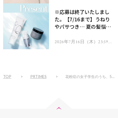
で
をプレゼント！
※応募は終了いたしまし
た。【7/16まで】うねり
やパサつき… 夏の髪悩み
を解消するヘアケアアイテ
ムを13名様にプレゼン
2026年7月16日（木）23:59ま
で
ト！
TOP
PRTIMES
花粉症の女子学生のうち、56.5％の方が花粉で『ゆらぎ肌』に。今こそ行いたいスキンケアとは