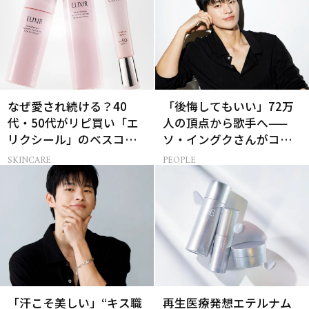
なぜ愛され続ける？40
「後悔してもいい」72万
代・50代がリピ買い「エ
人の頂点から歌手へ——
リクシール」のベスコス
ソ・イングクさんがコツ
受賞名品3選
コツ頑張れる原動力とは
SKINCARE
PEOPLE
「汗こそ美しい」“キス職
再生医療発想エテルナム