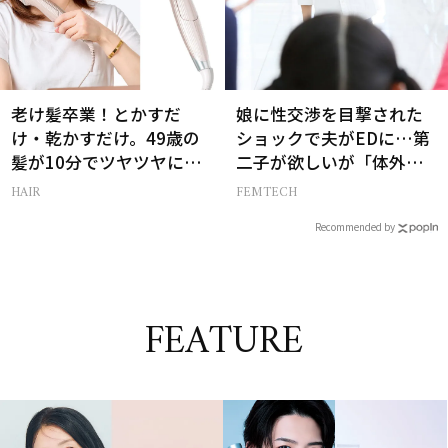
老け髪卒業！とかすだ
娘に性交渉を目撃された
け・乾かすだけ。49歳の
ショックで夫がEDに…第
髪が10分でツヤツヤにな
二子が欲しいが「体外受
る最新ギア2選
精しかない」苦悩【セッ
HAIR
FEMTECH
クスレス AND THE CITY -
Recommended by
女たちの告白-】
FEATURE