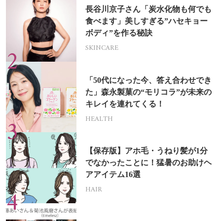
長谷川京子さん「炭水化物も何でも
食べます」美しすぎる”ハセキョー
ボディ”を作る秘訣
SKINCARE
「50代になった今、答え合わせでき
た」森永製菓の“モリコラ”が未来の
キレイを連れてくる！
HEALTH
【保存版】アホ毛・うねり髪が1分
でなかったことに！猛暑のお助けヘ
アアイテム16選
HAIR