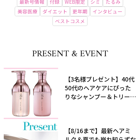
最新号情報
付録
WEB限定
シミ
たるみ
美容医療
ダイエット
更年期
インタビュー
ベストコスメ
PRESENT & EVENT
【3名様プレゼント】40代
50代のヘアケアにぴった
りなシャンプー＆トリート
メントで、うねり悩みに対
処！
【8/16まで】最新ヘアミ
ルク＆夏でも崩れ知らずな