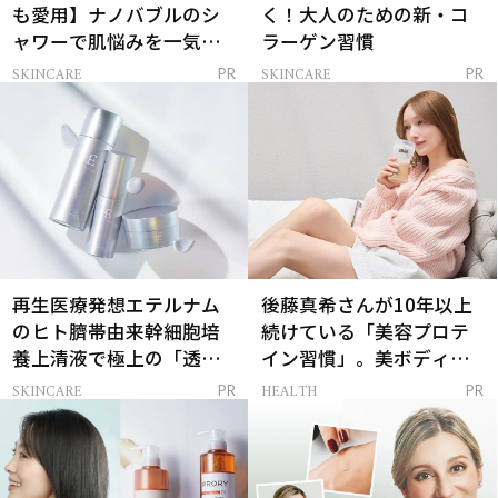
も愛用】ナノバブルのシ
く！大人のための新・コ
ャワーで肌悩みを一気に
ラーゲン習慣
解決
SKINCARE
SKINCARE
PR
PR
再生医療発想エテルナム
後藤真希さんが10年以上
のヒト臍帯由来幹細胞培
続けている「美容プロテ
養上清液で極上の「透明
イン習慣」。美ボディを
感ハリ肌」へ
支える朝ルーティンと
SKINCARE
HEALTH
PR
PR
は？