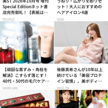
美ST 2026年10月号 増刊
うねり・広がりを即リセ
Special Editionネット書
ット！大人におすすめの
店完売御礼！【表紙は加
ヘアアイロン4選
藤あいさん＆菊池風磨さ
PEOPLE
HAIR
ん】
【頑固な黒ずみ・角栓を
後藤真希さんが10年以上
解消】こすらず落とす！
続けている「美容プロテ
40代・50代の毛穴ケア4
イン習慣」。美ボディを
選
支える朝ルーティンと
SKINCARE
HEALTH
は？