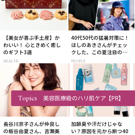
【美女が喜ぶ手土産】か
40代50代の猛暑対策に！
わいい！ 心ときめく癒し
ほしのあきさんがチェッ
のギフト3選
クした、この夏注目の暑
さ対策グッズ3選
HEALTH
PEOPLE
Topics
美容医療級のハリ肌ケア
【PR】
長谷川京子さんが仲良し
加齢臭や汗だけじゃな
の板谷由夏さん、吉瀬美
い？原因を元から断つ40