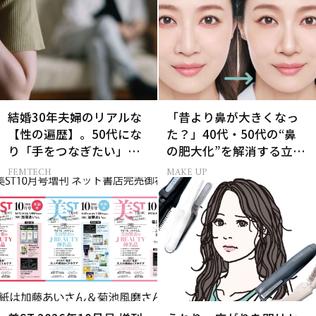
結婚30年夫婦のリアルな
「昔より鼻が大きくなっ
【性の遍歴】。50代にな
た？」40代・50代の“鼻
り「手をつなぎたい」と
の肥大化”を解消する立体
願う理由とは
小鼻メイク
FEMTECH
MAKE UP