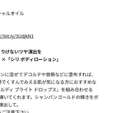
シャルオイル
//bit.ly/3UdjkN1
さりげないツヤ演出を
」×「シリ ボディローション」
ョンに混ぜてデコルテや首筋などに塗布すれば、
燥でくすんでみえる肌が気になる方におすすめな
ルディ ブライト ドロップス」を組み合わせる
導いてくれます。シャンパンゴールドの輝きをボ
演出して。
うご注意下さい。