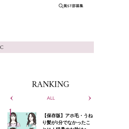
美ST部募集
IC
RANKING
ALL
S
【保存版】アホ毛・うね
り髪が1分でなかったこ