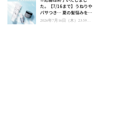
ゼント！
た。【7/16まで】うねりや
パサつき… 夏の髪悩みを解
消するヘアケアアイテムを
2026年7月16日（木）23:59ま
で
13名様にプレゼント！