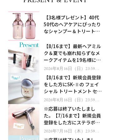
PRESENT & EVENT
【3名様プレゼント】40代
50代のヘアケアにぴったり
なシャンプー＆トリートメ
ントで、うねり悩みに対
処！
【8/16まで】最新ヘアミル
ク＆夏でも崩れ知らずなメ
ークアイテムを19名様にプ
レゼント！
2026年8月16日（日）23:59ま
で
【8/16まで】新規会員登録
をした方にSK-Ⅱの フェイ
シャル トリートメント セラ
ムをプレゼント！
2026年8月16日（日）23:59ま
で
※応募は終了いたしまし
た。【7/16まで】新規会員
登録をした方にステラボー
テのシャインリバース ヘア
2026年7月16日（木）23:59ま
で
ドライヤー ジュエルをプレ
※応募は終了いたしまし