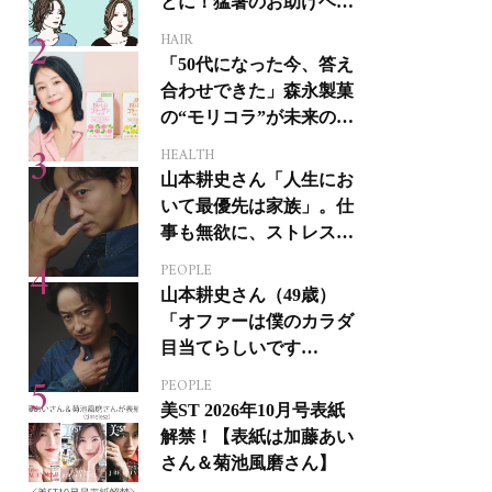
とに！猛暑のお助けヘア
アイテム16選
HAIR
「50代になった今、答え
合わせできた」森永製菓
の“モリコラ”が未来のキ
レイを連れてくる！
HEALTH
山本耕史さん「人生にお
いて最優先は家族」。仕
事も無欲に、ストレスを
溜めない生き方
PEOPLE
山本耕史さん（49歳）
「オファーは僕のカラダ
目当てらしいです
（笑）」全編英語ミュー
PEOPLE
ジカルへの挑戦
美ST 2026年10月号表紙
解禁！【表紙は加藤あい
さん＆菊池風磨さん】