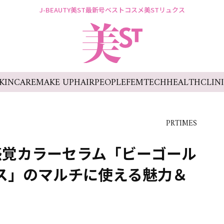
J-BEAUTY
美ST最新号
ベストコスメ
美STリュクス
KINCARE
MAKE UP
HAIR
PEOPLE
FEMTECH
HEALTH
CLIN
PRTIMES
感覚カラーセラム「ビーゴール
プス」のマルチに使える魅力＆