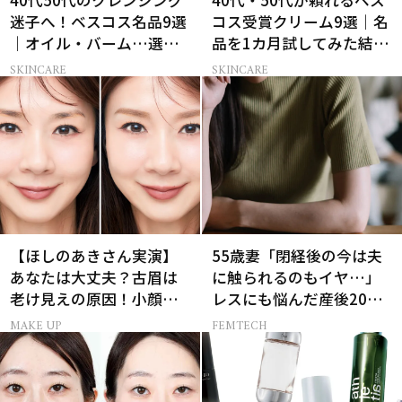
迷子へ！ベスコス名品9選
コス受賞クリーム9選｜名
｜オイル・バーム…選び
品を1カ月試してみた結果
方の正解は？
は？
SKINCARE
SKINCARE
【ほしのあきさん実演】
55歳妻「閉経後の今は夫
あなたは大丈夫？古眉は
に触られるのもイヤ…」
老け見えの原因！小顔と
レスにも悩んだ産後20年
目元パッチリを叶える美
の葛藤
MAKE UP
FEMTECH
眉術