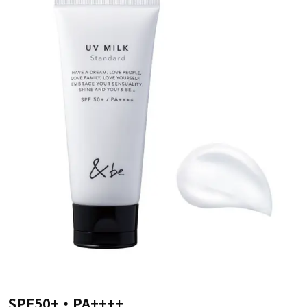
SPF50+・PA++++