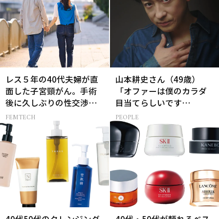
レス５年の40代夫婦が直
山本耕史さん（49歳）
面した子宮頸がん。手術
「オファーは僕のカラダ
後に久しぶりの性交渉を
目当てらしいです
試しみたら…
（笑）」全編英語ミュー
FEMTECH
PEOPLE
ジカルへの挑戦
40代50代のクレンジング
40代・50代が頼れるベス