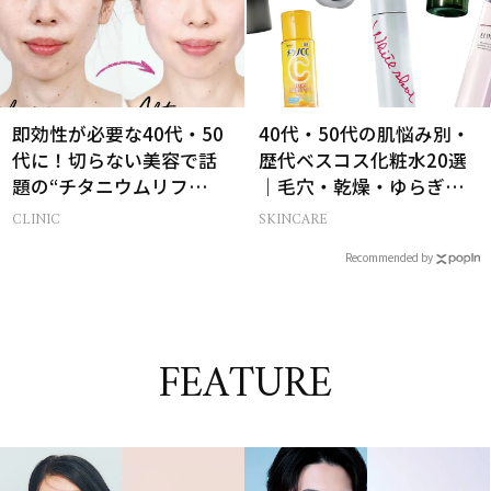
即効性が必要な40代・50
40代・50代の肌悩み別・
代に！切らない美容で話
歴代ベスコス化粧水20選
題の“チタニウムリフ
｜毛穴・乾燥・ゆらぎな
ト”でフェイスラインに自
ど
CLINIC
SKINCARE
信復活
Recommended by
FEATURE