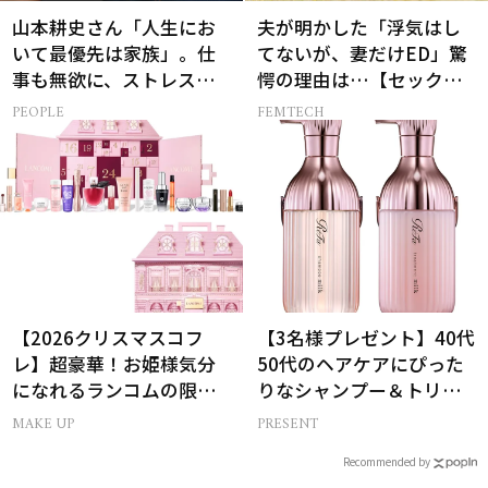
山本耕史さん「人生にお
夫が明かした「浮気はし
いて最優先は家族」。仕
てないが、妻だけED」驚
事も無欲に、ストレスを
愕の理由は…【セックス
溜めない生き方
レス AND THE CITY -女た
PEOPLE
FEMTECH
ちの告白-】
【2026クリスマスコフ
【3名様プレゼント】40代
レ】超豪華！お姫様気分
50代のヘアケアにぴった
になれるランコムの限定
りなシャンプー＆トリー
コスメキット
トメントで、うねり悩み
MAKE UP
PRESENT
に対処！
Recommended by