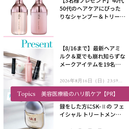
【3名様プレゼント】40代
50代のヘアケアにぴった
りなシャンプー＆トリート
メントで、うねり悩みに対
処！
【8/16まで】最新ヘアミ
ルク＆夏でも崩れ知らずな
メークアイテムを19名様
にプレゼント！
2026年8月16日（日）23:59ま
で
Topics
美容医療級のハリ肌ケア
【PR】
【8/16まで】新規会員登
録をした方にSK-Ⅱの フェ
イシャル トリートメント
セラムをプレゼント！