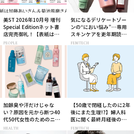
美ST 2026年10月号 増刊
気になるデリケートゾー
Special Editionネット書
ンの“におい悩み”…専用
店完売御礼！【表紙は加
スキンケアを更年期読者
藤あいさん＆菊池風磨さ
が本気でお試し！
PEOPLE
FEMTECH
ん】
加齢臭や汗だけじゃな
【50歳で閉経したのに2年
い？原因を元から断つ40
後にまた生理!?】婦人科
代50代女性のためのニオ
医に聞く最終月経後の出
イケア
血の対処法
HEALTH
FEMTECH