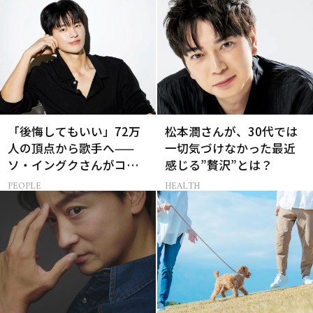
「後悔してもいい」72万
松本潤さんが、30代では
人の頂点から歌手へ——
一切気づけなかった最近
ソ・イングクさんがコツ
感じる”贅沢”とは？
コツ頑張れる原動力とは
PEOPLE
HEALTH