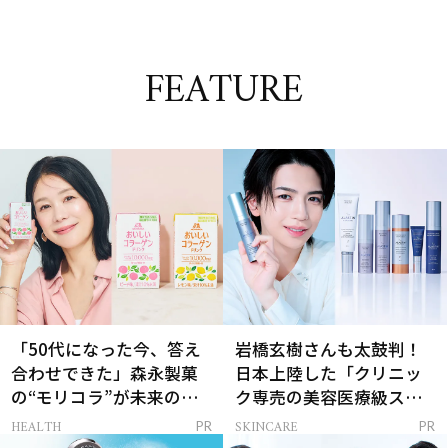
FEATURE
「50代になった今、答え
岩橋玄樹さんも太鼓判！
合わせできた」森永製菓
日本上陸した「クリニッ
の“モリコラ”が未来のキ
ク専売の美容医療級スキ
レイを連れてくる！
ンケア」
HEALTH
SKINCARE
PR
PR