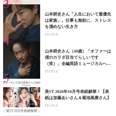
山本耕史さん「人生において最優先
は家族」。仕事も無欲に、ストレス
を溜めない生き方
PEOPLE
山本耕史さん（49歳）「オファーは
僕のカラダ目当てらしいです
（笑）」全編英語ミュージカルへの
挑戦
PEOPLE
美ST 2026年10月号表紙解禁！【表
紙は加藤あいさん＆菊池風磨さん】
PEOPLE