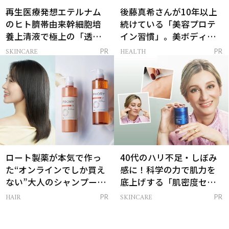
再生医療発想エテルナム
後藤真希さんが10年以上
のヒト臍帯由来幹細胞培
続けている「美容プロテ
養上清液で極上の「透明
イン習慣」。美ボディを
感ハリ肌」へ
支える朝ルーティンと
SKINCARE
HEALTH
PR
PR
は？
ロート製薬が本気で作っ
40代のハリ不足・しぼみ
た“オンラインでしか買え
感に！科学の力で肌力を
ない”大人のシャンプー＆
底上げする「肌密度セラ
トリートメントって？
ム」
HAIR
SKINCARE
PR
PR