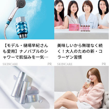
【モデル・樋場早紀さん
美味しいから無理なく続
も愛用】ナノバブルのシ
く！大人のための新・コ
ャワーで肌悩みを一気に
ラーゲン習慣
解決
SKINCARE
SKINCARE
PR
PR