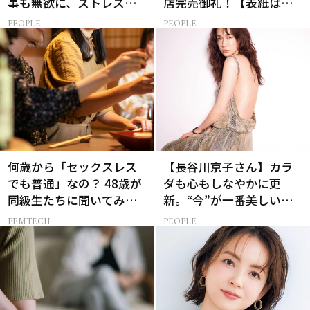
事も無欲に、ストレスを
店完売御礼！【表紙は加
溜めない生き方
藤あいさん＆菊池風磨さ
PEOPLE
PEOPLE
ん】
何歳から「セックスレス
【長谷川京子さん】カラ
でも普通」なの？ 48歳が
ダも心もしなやかに更
同級生たちに聞いてみた
新。“今”が一番美しい
ら…
［特別画像集］
FEMTECH
PEOPLE