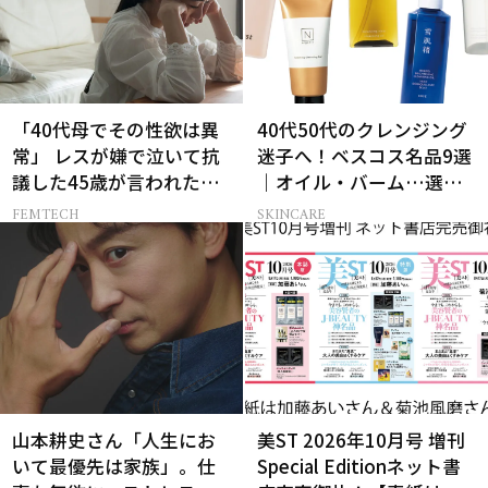
「40代母でその性欲は異
40代50代のクレンジング
常」 レスが嫌で泣いて抗
迷子へ！ベスコス名品9選
議した45歳が言われた暴
｜オイル・バーム…選び
言【セックスレス AND
方の正解は？
FEMTECH
SKINCARE
THE CITY -女たちの告
白-】
山本耕史さん「人生にお
美ST 2026年10月号 増刊
いて最優先は家族」。仕
Special Editionネット書