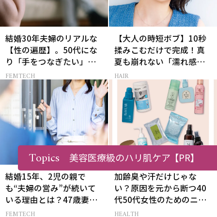
結婚30年夫婦のリアルな
【大人の時短ボブ】10秒
【性の遍歴】。50代にな
揉みこむだけで完成！真
り「手をつなぎたい」と
夏も崩れない「濡れ感ハ
願う理由とは
ンサムヘア」
FEMTECH
HAIR
Topics
美容医療級のハリ肌ケア
【PR】
結婚15年、2児の親で
加齢臭や汗だけじゃな
も“夫婦の営み”が続いて
い？原因を元から断つ40
いる理由とは？47歳妻が
代50代女性のためのニオ
実践する【レスにならな
イケア
FEMTECH
HEALTH