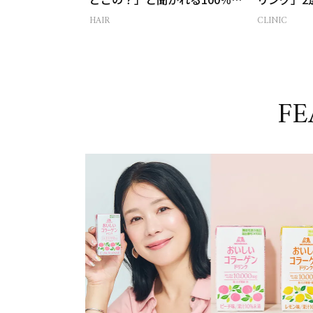
全遮光のUV帽子とは？
HAIR
CLINIC
FE