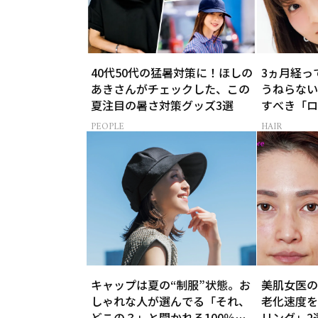
40代50代の猛暑対策に！ほしの
3ヵ月経っ
あきさんがチェックした、この
うねらない
夏注目の暑さ対策グッズ3選
すべき「ロ
PEOPLE
HAIR
キャップは夏の“制服”状態。お
美肌女医の
しゃれな人が選んでる「それ、
老化速度を
どこの？」と聞かれる100％完
リング」2