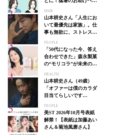
とに！猛暑のお助けヘア
アイテム16選
HAIR
山本耕史さん「人生にお
いて最優先は家族」。仕
事も無欲に、ストレスを
溜めない生き方
PEOPLE
「50代になった今、答え
合わせできた」森永製菓
の“モリコラ”が未来のキ
レイを連れてくる！
HEALTH
山本耕史さん（49歳）
「オファーは僕のカラダ
目当てらしいです
（笑）」全編英語ミュー
PEOPLE
ジカルへの挑戦
美ST 2026年10月号表紙
解禁！【表紙は加藤あい
さん＆菊池風磨さん】