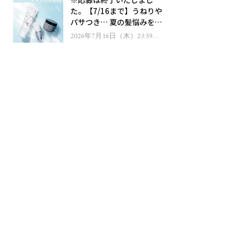
ゼント！
た。【7/16まで】うねりや
パサつき… 夏の髪悩みを解
消するヘアケアアイテムを
2026年7月16日（木）23:59ま
で
13名様にプレゼント！