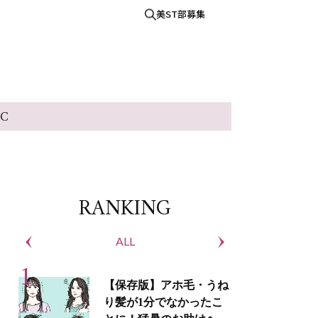
美ST部募集
IC
RANKING
ALL
S
【保存版】アホ毛・うね
り髪が1分でなかったこ