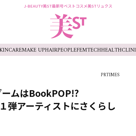
J-BEAUTY
美ST最新号
ベストコスメ
美STリュクス
KINCARE
MAKE UP
HAIR
PEOPLE
FEMTECH
HEALTH
CLIN
PRTIMES
ームはBookPOP!?
ch 第１弾アーティストにさくらし