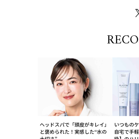
REC
ヘッドスパで「頭皮がキレイ」
いつものケ
と褒められた！実感した“水の
自宅で手軽
大切さ”
級】のハリ