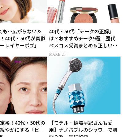
ても…広がらない＆
40代・50代「チークの正解」
！40代・50代が真似
は？おすすめチーク9選｜歴代
ーレイヤーボブ」
ベスコス受賞まとめ＆正しい使
い方
MAKE UP
定番！40代・50代の
【モデル・樋場早紀さんも愛
緩やかにする「ピー
用】ナノバブルのシャワーで肌
選
悩みを一気に解決