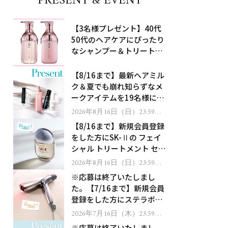
PRESENT & EVENT
【3名様プレゼント】40代
50代のヘアケアにぴったり
なシャンプー＆トリートメ
ントで、うねり悩みに対
処！
【8/16まで】最新ヘアミル
ク＆夏でも崩れ知らずなメ
ークアイテムを19名様にプ
レゼント！
2026年8月16日（日）23:59ま
で
【8/16まで】新規会員登録
をした方にSK-Ⅱの フェイ
シャル トリートメント セラ
ムをプレゼント！
2026年8月16日（日）23:59ま
で
※応募は終了いたしまし
た。【7/16まで】新規会員
登録をした方にステラボー
テのシャインリバース ヘア
2026年7月16日（木）23:59ま
で
ドライヤー ジュエルをプレ
※応募は終了いたしまし