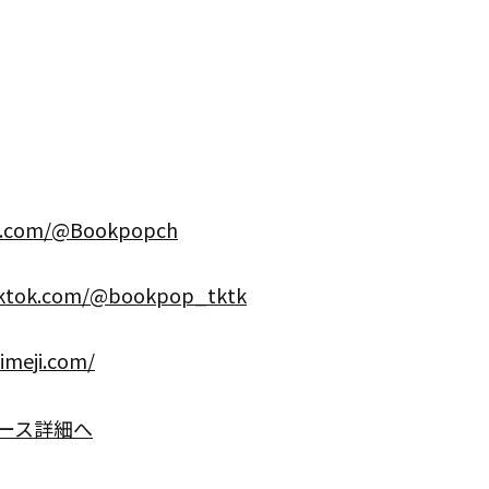
be.com/@Bookpopch
tiktok.com/@bookpop_tktk
himeji.com/
ース詳細へ