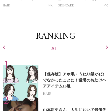
トリートメントって？
ム」
HAIR
SKINCARE
PR
PR
RANKING
ALL
【保存版】アホ毛・うねり髪が1分
でなかったことに！猛暑のお助けヘ
アアイテム16選
HAIR
山本耕史さん「人生において最優先