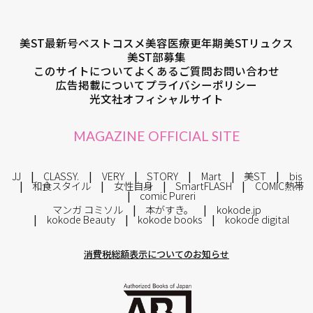
美ST最新号
ベストコスメ
美容医療
更年期
美STリュクス
美ST部募集
このサイトについて
よくあるご質問
お問い合わせ
広告掲載について
プライバシーポリシー
光文社オフィシャルサイト
MAGAZINE OFFICIAL SITE
JJ
CLASSY.
VERY
STORY
Mart
美ST
bis
和食スタイル
女性自身
SmartFLASH
COMIC熱帯
comic Pureri
マンガ コミソル
本がすき。
kokode.jp
kokode Beauty
kokode books
kokode digital
消費税総額表示についてのお知らせ