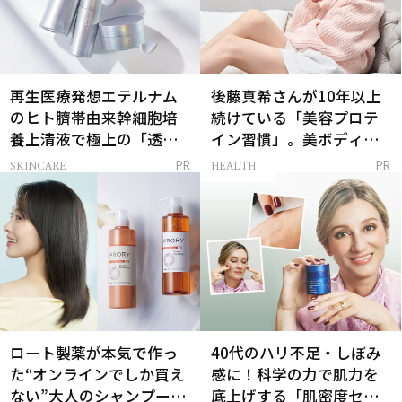
再生医療発想エテルナム
後藤真希さんが10年以上
のヒト臍帯由来幹細胞培
続けている「美容プロテ
養上清液で極上の「透明
イン習慣」。美ボディを
感ハリ肌」へ
支える朝ルーティンと
SKINCARE
HEALTH
PR
PR
は？
ロート製薬が本気で作っ
40代のハリ不足・しぼみ
た“オンラインでしか買え
感に！科学の力で肌力を
ない”大人のシャンプー＆
底上げする「肌密度セラ