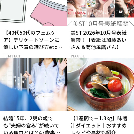
【40代50代のフェムケ
美ST 2026年10月号表紙
ア】デリケートゾーンに
解禁！【表紙は加藤あい
優しい下着の選び方etc.
さん＆菊池風磨さん】
をプロが解説！
FEMTECH
PEOPLE
結婚15年、2児の親で
【1週間で－1.3kg】味噌
も“夫婦の営み”が続いて
汁ダイエット｜おすすめ
いる理由とは？47歳妻が
レシピや具材も紹介