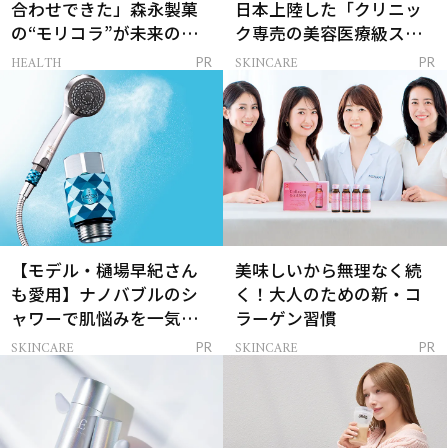
合わせできた」森永製菓
日本上陸した「クリニッ
の“モリコラ”が未来のキ
ク専売の美容医療級スキ
レイを連れてくる！
ンケア」
HEALTH
SKINCARE
PR
PR
【モデル・樋場早紀さん
美味しいから無理なく続
も愛用】ナノバブルのシ
く！大人のための新・コ
ャワーで肌悩みを一気に
ラーゲン習慣
解決
SKINCARE
SKINCARE
PR
PR