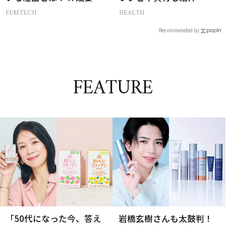
実践する【レスにならな
FEMTECH
HEALTH
いコツ】
Recommended by
FEATURE
「50代になった今、答え
岩橋玄樹さんも太鼓判！