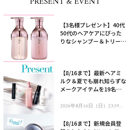
PRESENT & EVENT
【3名様プレゼント】40代
50代のヘアケアにぴった
りなシャンプー＆トリート
メントで、うねり悩みに対
処！
【8/16まで】最新ヘアミ
ルク＆夏でも崩れ知らずな
メークアイテムを19名様
にプレゼント！
2026年8月16日（日）23:59ま
で
【8/16まで】新規会員登