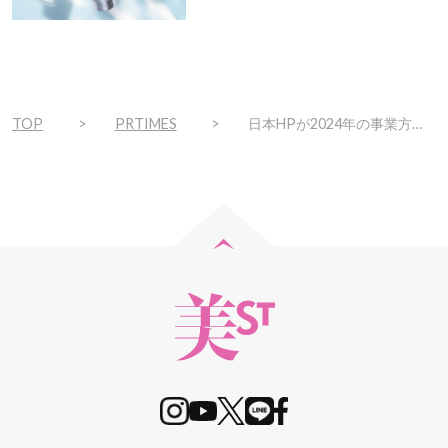
で
ト！
TOP
PRTIMES
日本HPが2024年の事業方針説明会を開催、AIテクノロジーを内蔵した新型PCを発表