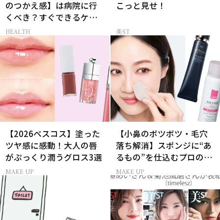
のつかえ感】は病院に行
こっと見せ！
くべき？すぐできるケア5
選も！
HEALTH
美ST
【2026ベスコス】塗った
【小鼻のボツボツ・毛穴
ツヤ感に感動！大人の唇
落ち解消】スポンジに“あ
がぷっくり潤うグロス3選
るもの”を仕込むプロの超
簡単メイクテク
MAKE UP
MAKE UP