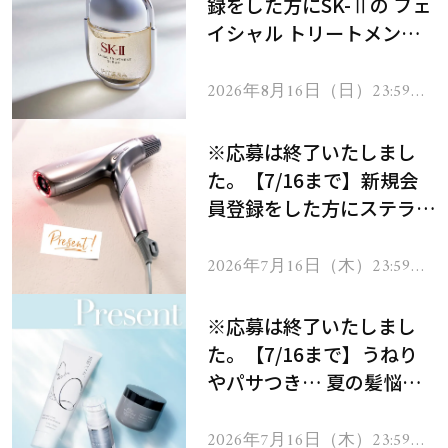
録をした方にSK-Ⅱの フェ
イシャル トリートメント
セラムをプレゼント！
2026年8月16日（日）23:59ま
で
※応募は終了いたしまし
た。【7/16まで】新規会
員登録をした方にステラボ
ーテのシャインリバース
ヘアドライヤー ジュエル
2026年7月16日（木）23:59ま
で
をプレゼント！
※応募は終了いたしまし
た。【7/16まで】うねり
やパサつき… 夏の髪悩み
を解消するヘアケアアイテ
ムを13名様にプレゼン
2026年7月16日（木）23:59ま