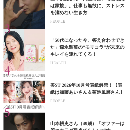
は家族」。仕事も無欲に、ストレス
を溜めない生き方
PEOPLE
「50代になった今、答え合わせでき
た」森永製菓の“モリコラ”が未来の
キレイを連れてくる！
HEALTH
美ST 2026年10月号表紙解禁！【表
紙は加藤あいさん＆菊池風磨さん】
PEOPLE
山本耕史さん（49歳）「オファーは