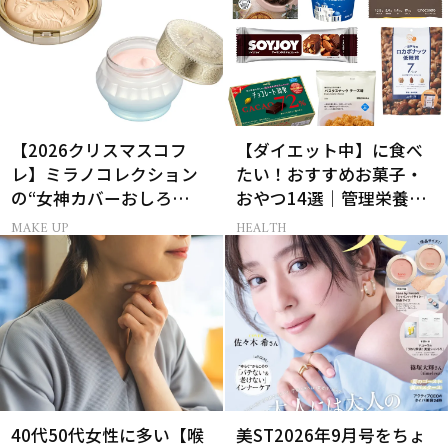
【2026クリスマスコフ
【ダイエット中】に食べ
レ】ミラノコレクション
たい！おすすめお菓子・
の“女神カバーおしろ
おやつ14選｜管理栄養士
い”で主役に！
監修
MAKE UP
HEALTH
40代50代女性に多い【喉
美ST2026年9月号をちょ