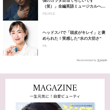
僕のカラダ目当てらしいです
（笑）」全編英語ミュージカルへの
挑戦
PEOPLE
ヘッドスパで「頭皮がキレイ」と褒
められた！実感した“水の大切さ”
PR
Recommended by
MAGAZINE
一生元気に！自愛ビューティ