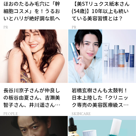
ほおのたるみ毛穴に「幹
【美STリュクス紙本さん
細胞コスメ」を！うるお
(54歳)】10年以上も続い
いとハリが絶好調な肌へ
ている美容習慣とは？
長谷川京子さんが仲良し
岩橋玄樹さんも太鼓判！
の板谷由夏さん、吉瀬美
日本上陸した「クリニッ
智子さん、井川遥さんと
ク専売の美容医療級スキ
集まる理由は…
ンケア」
PEOPLE
SKINCARE