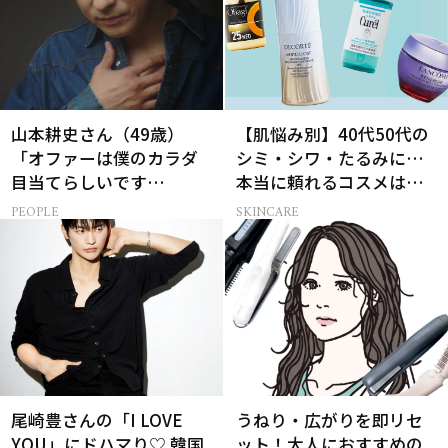
山本耕史さん（49歳）
【肌悩み別】40代50代の
「オファーは僕のカラダ
シミ・シワ・たるみに…
目当てらしいです
本当に頼れるコスメは？
（笑）」全編英語ミュー
ベスコス受賞スキンケア
PEOPLE
SKINCARE
ジカルへの挑戦
21選
尾崎豊さんの「I LOVE
うねり・広がりを即リセ
YOU」にドハマり♡ 韓国
ット！大人におすすめの