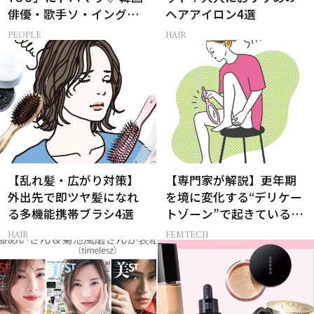
俳優・歌手ソ・イングク
ヘアアイロン4選
さんの音楽がすべての人
PEOPLE
HAIR
生って？
【乱れ髪・広がり対策】
【専門家が解説】更年期
外出先で即ツヤ髪になれ
を境に変化する“デリケー
る多機能携帯ブラシ4選
トゾーン”で起きているこ
と
HAIR
FEMTECH