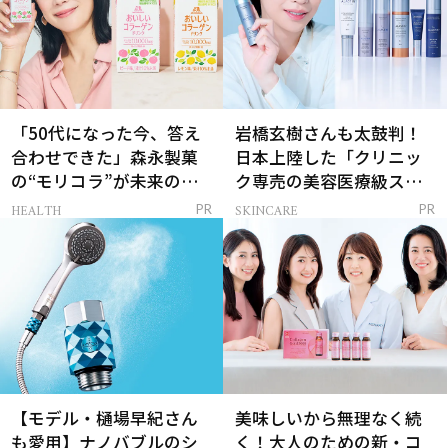
「50代になった今、答え
岩橋玄樹さんも太鼓判！
合わせできた」森永製菓
日本上陸した「クリニッ
の“モリコラ”が未来のキ
ク専売の美容医療級スキ
レイを連れてくる！
ンケア」
HEALTH
SKINCARE
PR
PR
【モデル・樋場早紀さん
美味しいから無理なく続
も愛用】ナノバブルのシ
く！大人のための新・コ