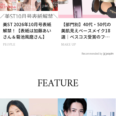
美ST 2026年10月号表紙
【部門別】40代・50代の
解禁！【表紙は加藤あい
美肌見えベースメイク18
さん＆菊池風磨さん】
選｜ベスコス受賞のファ
ンデ・下地・パウダー
PEOPLE
MAKE UP
Recommended by
FEATURE