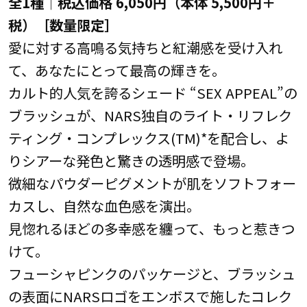
全1種│税込価格 6,050円（本体 5,500円＋
税）［数量限定］
愛に対する高鳴る気持ちと紅潮感を受け入れ
て、あなたにとって最高の輝きを。
カルト的人気を誇るシェード “SEX APPEAL”の
ブラッシュが、NARS独自のライト・リフレク
ティング・コンプレックス(TM)*を配合し、よ
りシアーな発色と驚きの透明感で登場。
微細なパウダーピグメントが肌をソフトフォー
カスし、自然な血色感を演出。
見惚れるほどの多幸感を纏って、もっと惹きつ
けて。
フューシャピンクのパッケージと、ブラッシュ
の表面にNARSロゴをエンボスで施したコレク