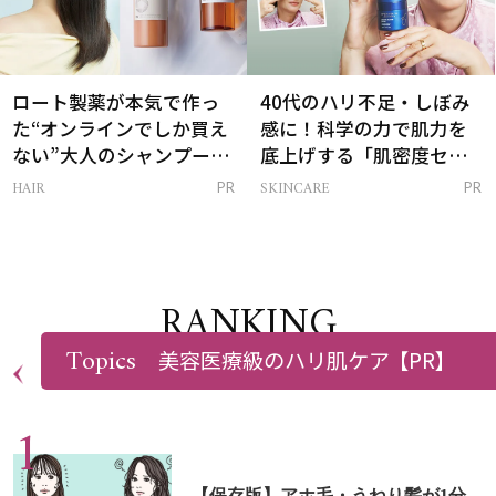
ロート製薬が本気で作っ
40代のハリ不足・しぼみ
た“オンラインでしか買え
感に！科学の力で肌力を
ない”大人のシャンプー＆
底上げする「肌密度セラ
トリートメントって？
ム」
HAIR
SKINCARE
PR
PR
RANKING
Topics
美容医療級のハリ肌ケア
【PR】
ALL
【保存版】アホ毛・うねり髪が1分