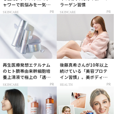
ャワーで肌悩みを一気に
ラーゲン習慣
解決
SKINCARE
SKINCARE
PR
PR
再生医療発想エテルナム
後藤真希さんが10年以上
のヒト臍帯由来幹細胞培
続けている「美容プロテ
養上清液で極上の「透明
イン習慣」。美ボディを
感ハリ肌」へ
支える朝ルーティンと
SKINCARE
HEALTH
PR
PR
は？