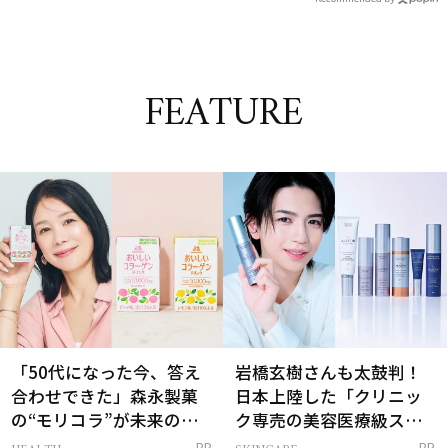
FEATURE
「50代になった今、答え
岩橋玄樹さんも太鼓判！
合わせできた」森永製菓
日本上陸した「クリニッ
の“モリコラ”が未来のキ
ク専売の美容医療級スキ
レイを連れてくる！
ンケア」