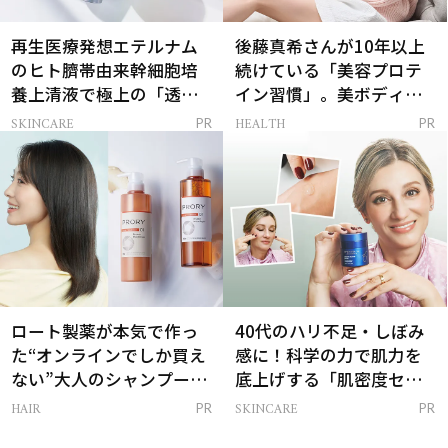
再生医療発想エテルナム
後藤真希さんが10年以上
のヒト臍帯由来幹細胞培
続けている「美容プロテ
養上清液で極上の「透明
イン習慣」。美ボディを
感ハリ肌」へ
支える朝ルーティンと
SKINCARE
HEALTH
PR
PR
は？
ロート製薬が本気で作っ
40代のハリ不足・しぼみ
た“オンラインでしか買え
感に！科学の力で肌力を
ない”大人のシャンプー＆
底上げする「肌密度セラ
トリートメントって？
ム」
HAIR
SKINCARE
PR
PR