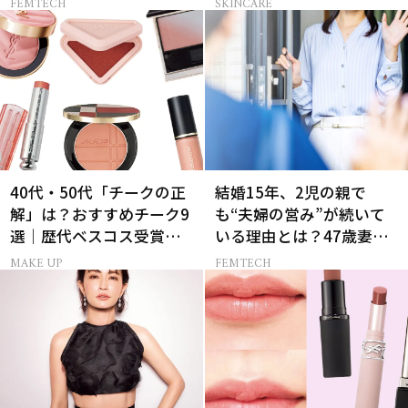
FEMTECH
SKINCARE
40代・50代「チークの正
結婚15年、2児の親で
解」は？おすすめチーク9
も“夫婦の営み”が続いて
選｜歴代ベスコス受賞ま
いる理由とは？47歳妻が
とめ＆正しい使い方
実践する【レスにならな
MAKE UP
FEMTECH
いコツ】