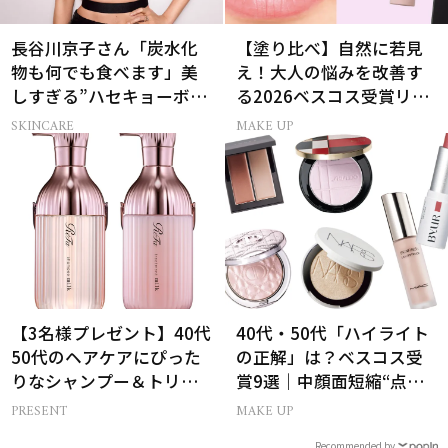
長谷川京子さん「炭水化
【塗り比べ】自然に若見
物も何でも食べます」美
え！大人の悩みを改善す
しすぎる”ハセキョーボデ
る2026ベスコス受賞リッ
ィ”を作る秘訣
プTOP3
SKINCARE
MAKE UP
【3名様プレゼント】40代
40代・50代「ハイライト
50代のヘアケアにぴった
の正解」は？ベスコス受
りなシャンプー＆トリー
賞9選｜中顔面短縮“点置
トメントで、うねり悩み
き”メイク法も
PRESENT
MAKE UP
に対処！
Recommended by