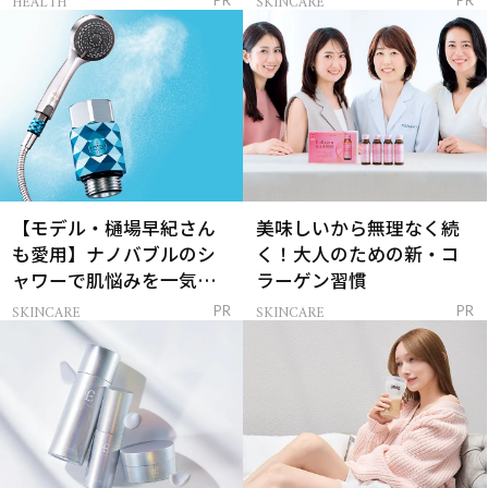
HEALTH
SKINCARE
PR
PR
【モデル・樋場早紀さん
美味しいから無理なく続
も愛用】ナノバブルのシ
く！大人のための新・コ
ャワーで肌悩みを一気に
ラーゲン習慣
解決
SKINCARE
SKINCARE
PR
PR