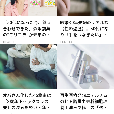
「50代になった今、答え
結婚30年夫婦のリアルな
合わせできた」森永製菓
【性の遍歴】。50代にな
の“モリコラ”が未来のキ
り「手をつなぎたい」と
レイを連れてくる！
願う理由とは
HEALTH
FEMTECH
オバさん化した45歳妻は
再生医療発想エテルナム
【8歳年下セックスレス
のヒト臍帯由来幹細胞培
夫】の浮気を疑い…年の
養上清液で極上の「透明
差婚の悲しい末路
感ハリ肌」へ