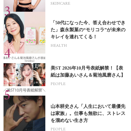
SKINCARE
「50代になった今、答え合わせでき
た」森永製菓の“モリコラ”が未来の
キレイを連れてくる！
HEALTH
美ST 2026年10月号表紙解禁！【表
紙は加藤あいさん＆菊池風磨さん】
PEOPLE
山本耕史さん「人生において最優先
は家族」。仕事も無欲に、ストレス
を溜めない生き方
PEOPLE