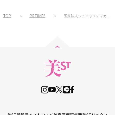
TOP
PRTIMES
医療法人ジュエリメディカル、スキンメンテナンスとして、２０２４年４月から美白・美肌管理特集を開始しました！
美ST最新号
ベストコスメ
美容医療
更年期
美STリュクス