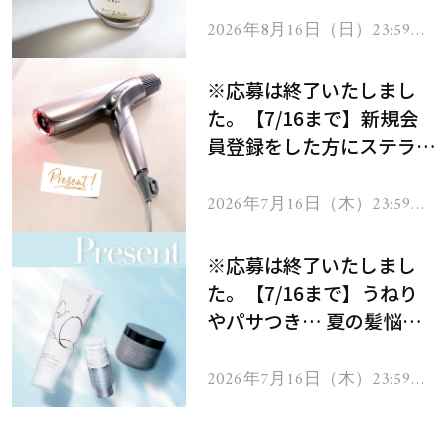
2026年8月16日（日）23:59ま
で
※応募は終了いたしまし
た。【7/16まで】新規会
員登録をした方にステラボ
ーテのシャインリバース
ヘアドライヤー ジュエル
2026年7月16日（木）23:59ま
で
をプレゼント！
※応募は終了いたしまし
た。【7/16まで】うねり
やパサつき… 夏の髪悩み
を解消するヘアケアアイテ
ムを13名様にプレゼン
2026年7月16日（木）23:59ま
で
ト！