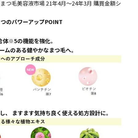
LI まつ毛美容液市場 21年4月～24年3月 購買金額シ
つのパワーアップPOINT
合体※5の機能を強化。
ムのある健やかなまつ毛へ。
合し、 ますます気持ち良く使える処方設計に。