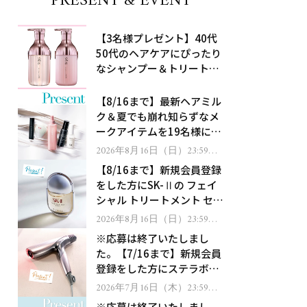
PRESENT & EVENT
【3名様プレゼント】40代
50代のヘアケアにぴったり
なシャンプー＆トリートメ
ントで、うねり悩みに対
処！
【8/16まで】最新ヘアミル
ク＆夏でも崩れ知らずなメ
ークアイテムを19名様にプ
レゼント！
2026年8月16日（日）23:59ま
で
【8/16まで】新規会員登録
をした方にSK-Ⅱの フェイ
シャル トリートメント セラ
ムをプレゼント！
2026年8月16日（日）23:59ま
で
※応募は終了いたしまし
た。【7/16まで】新規会員
登録をした方にステラボー
テのシャインリバース ヘア
2026年7月16日（木）23:59ま
で
ドライヤー ジュエルをプレ
※応募は終了いたしまし