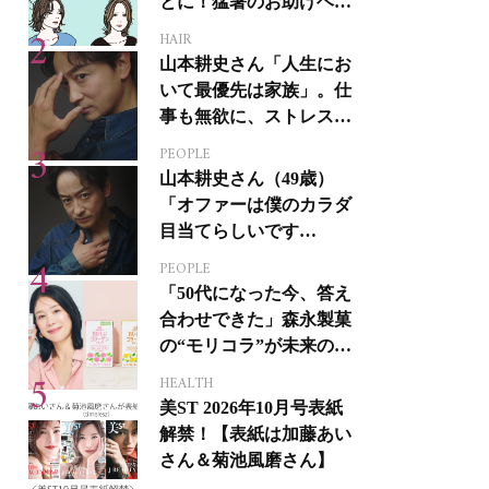
とに！猛暑のお助けヘア
アイテム16選
HAIR
山本耕史さん「人生にお
いて最優先は家族」。仕
事も無欲に、ストレスを
溜めない生き方
PEOPLE
山本耕史さん（49歳）
「オファーは僕のカラダ
目当てらしいです
（笑）」全編英語ミュー
PEOPLE
ジカルへの挑戦
「50代になった今、答え
合わせできた」森永製菓
の“モリコラ”が未来のキ
レイを連れてくる！
HEALTH
美ST 2026年10月号表紙
解禁！【表紙は加藤あい
さん＆菊池風磨さん】