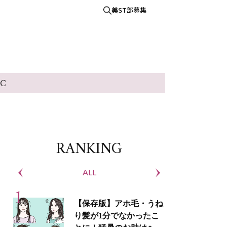
美ST部募集
IC
RANKING
ALL
S
【保存版】アホ毛・うね
り髪が1分でなかったこ