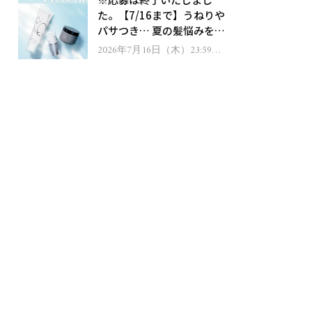
ゼント！
た。【7/16まで】うねりや
パサつき… 夏の髪悩みを解
消するヘアケアアイテムを
2026年7月16日（木）23:59ま
で
13名様にプレゼント！