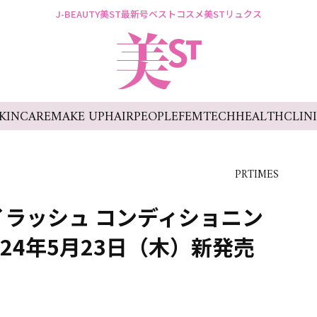
J-BEAUTY
美ST最新号
ベストコスメ
美STリュクス
KINCARE
MAKE UP
HAIR
PEOPLE
FEMTECH
HEALTH
CLIN
PRTIMES
イラッシュ コンディショニン
024年5月23日（木）新発売