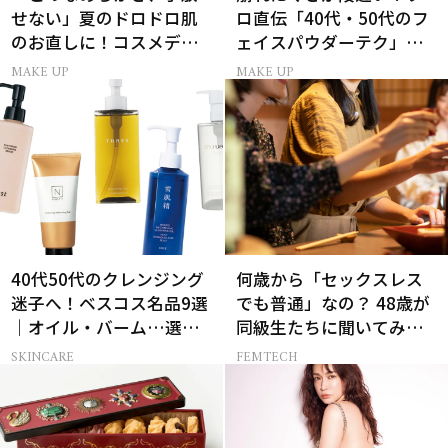
せない」夏のドロドロ肌
ロ直伝「40代・50代のフ
のお直しに！コスメデコ
ェイスパウダーテク」お
ルテのパウダーが想像以
粉の選び方・塗り方Q&A
MAKE UP
MAKE UP
上に優秀
40代50代のクレンジング
何歳から「セックスレス
迷子へ！ベスコス名品9選
でも普通」なの？ 48歳が
｜オイル・バーム…選び
同級生たちに聞いてみた
方の正解は？
ら…
SKINCARE
FEMTECH