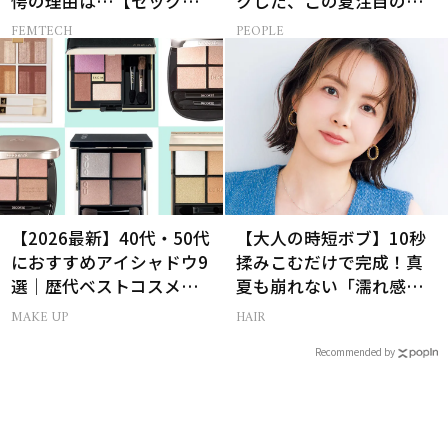
愕の理由は…【セックス
クした、この夏注目の暑
レス AND THE CITY -女た
さ対策グッズ3選
FEMTECH
PEOPLE
ちの告白-】
【2026最新】40代・50代
【大人の時短ボブ】10秒
におすすめアイシャドウ9
揉みこむだけで完成！真
選｜歴代ベストコスメ受
夏も崩れない「濡れ感ハ
賞まとめ
ンサムヘア」
MAKE UP
HAIR
Recommended by