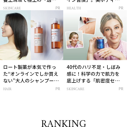
感ハリ肌」へ
支える朝ルーティンと
SKINCARE
HEALTH
PR
PR
は？
ロート製薬が本気で作っ
40代のハリ不足・しぼみ
た“オンラインでしか買え
感に！科学の力で肌力を
ない”大人のシャンプー＆
底上げする「肌密度セラ
トリートメントって？
ム」
HAIR
SKINCARE
PR
PR
RANKING