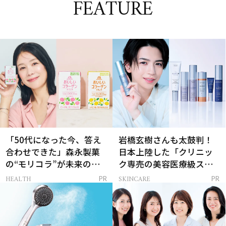
FEATURE
「50代になった今、答え
岩橋玄樹さんも太鼓判！
合わせできた」森永製菓
日本上陸した「クリニッ
の“モリコラ”が未来のキ
ク専売の美容医療級スキ
レイを連れてくる！
ンケア」
HEALTH
SKINCARE
PR
PR