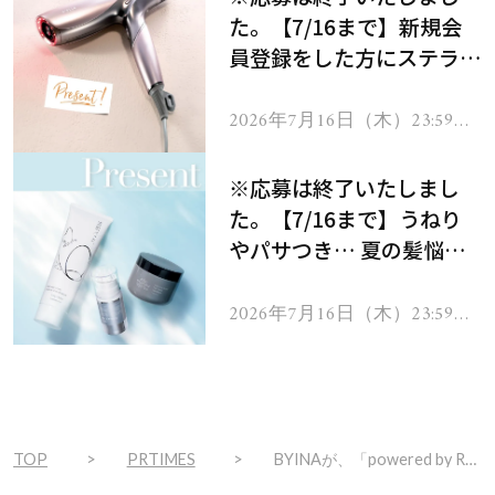
た。【7/16まで】新規会
員登録をした方にステラボ
ーテのシャインリバース
ヘアドライヤー ジュエル
2026年7月16日（木）23:59ま
で
をプレゼント！
※応募は終了いたしまし
た。【7/16まで】うねり
やパサつき… 夏の髪悩み
を解消するヘアケアアイテ
ムを13名様にプレゼン
2026年7月16日（木）23:59ま
で
ト！
TOP
PRTIMES
BYINAが、「powered by Re/U」ブランドで新たにサロンのフランチャイズ事業を開始