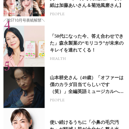
紙は加藤あいさん＆菊池風磨さん】
PEOPLE
「50代になった今、答え合わせでき
た」森永製菓の“モリコラ”が未来の
キレイを連れてくる！
HEALTH
山本耕史さん（49歳）「オファーは
僕のカラダ目当てらしいです
（笑）」全編英語ミュージカルへの
挑戦
PEOPLE
使い続けるうちに「小鼻の毛穴汚