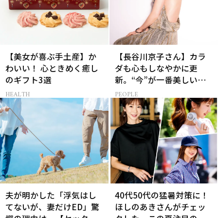
【美女が喜ぶ手土産】か
【長谷川京子さん】カラ
わいい！ 心ときめく癒し
ダも心もしなやかに更
のギフト3選
新。“今”が一番美しい
［特別画像集］
HEALTH
PEOPLE
夫が明かした「浮気はし
40代50代の猛暑対策に！
てないが、妻だけED」驚
ほしのあきさんがチェッ