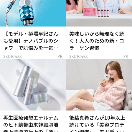
【モデル・樋場早紀さん
美味しいから無理なく続
も愛用】ナノバブルのシ
く！大人のための新・コ
ャワーで肌悩みを一気に
ラーゲン習慣
解決
SKINCARE
SKINCARE
PR
PR
再生医療発想エテルナム
後藤真希さんが10年以上
のヒト臍帯由来幹細胞培
続けている「美容プロテ
養上清液で極上の「透明
イン習慣」。美ボディを