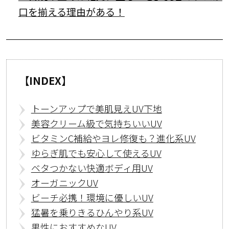
口を揃える理由がある！
【INDEX】
トーンアップで美肌見えUV下地
美容クリーム級で気持ちいいUV
ビタミンC補給やヨレ修復も？進化系UV
ゆらぎ肌でも安心して使えるUV
ベタつかない快適ボディ用UV
オーガニックUV
ビーチ必携！環境に優しいUV
猛暑を乗りきるひんやり系UV
男性におすすめなUV