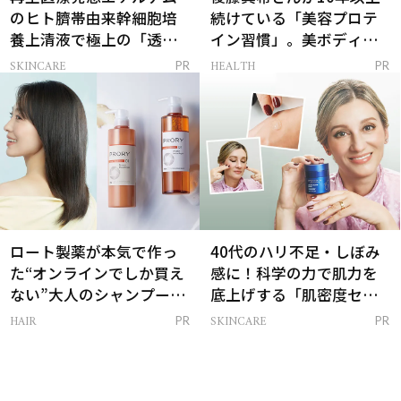
のヒト臍帯由来幹細胞培
続けている「美容プロテ
養上清液で極上の「透明
イン習慣」。美ボディを
感ハリ肌」へ
支える朝ルーティンと
SKINCARE
HEALTH
PR
PR
は？
ロート製薬が本気で作っ
40代のハリ不足・しぼみ
た“オンラインでしか買え
感に！科学の力で肌力を
ない”大人のシャンプー＆
底上げする「肌密度セラ
トリートメントって？
ム」
HAIR
SKINCARE
PR
PR