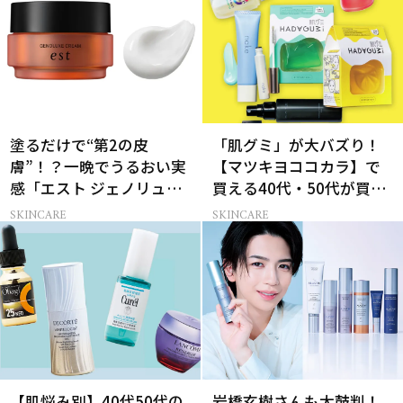
塗るだけで“第2の皮
「肌グミ」が大バズり！
膚”！？一晩でうるおい実
【マツキヨココカラ】で
感「エスト ジェノリュク
買える40代・50代が買う
ス クリーム」
べき夏コスメ
SKINCARE
SKINCARE
【肌悩み別】40代50代の
岩橋玄樹さんも太鼓判！