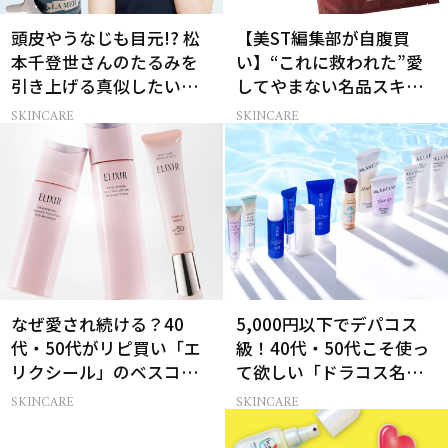
頭皮やうなじも目元!? 松
【美ST編集部が自腹買
本千登世さんのたるみを
い】“これに救われた”愛
引き上げる真似したい習
してやまない名品スキン
慣
ケア6選
SKINCARE
SKINCARE
なぜ愛され続ける？40
5,000円以下でデパコス
代・50代がリピ買い「エ
級！40代・50代こそ使っ
リクシール」のベスコス
て欲しい「ドラコス名品
受賞名品3選
UV」12選
SKINCARE
SKINCARE