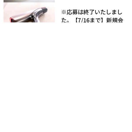
※応募は終了いたしまし
た。【7/16まで】新規会
員登録をした方にステラボ
ーテのシャインリバース
ヘアドライヤー ジュエル
2026年7月16日（木）23:59ま
で
をプレゼント！
※応募は終了いたしまし
た。【7/16まで】うねり
やパサつき… 夏の髪悩み
を解消するヘアケアアイテ
ムを13名様にプレゼン
2026年7月16日（木）23:59ま
で
ト！