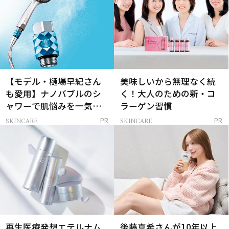
【モデル・樋場早紀さん
美味しいから無理なく続
も愛用】ナノバブルのシ
く！大人のための新・コ
ャワーで肌悩みを一気に
ラーゲン習慣
解決
SKINCARE
SKINCARE
PR
PR
再生医療発想エテルナム
後藤真希さんが10年以上