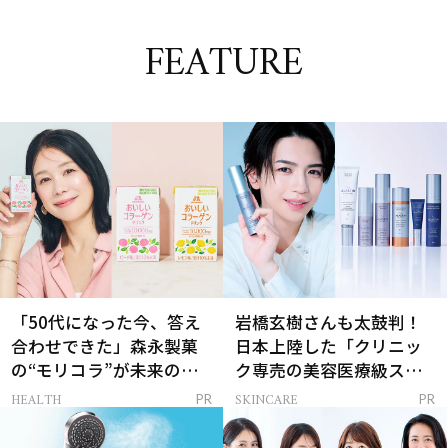
FEATURE
「50代になった今、答え
岩橋玄樹さんも太鼓判！
合わせできた」森永製菓
日本上陸した「クリニッ
の“モリコラ”が未来のキ
ク専売の美容医療級スキ
レイを連れてくる！
ンケア」
HEALTH
SKINCARE
PR
PR