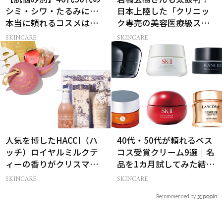
シミ・シワ・たるみに…
日本上陸した「クリニッ
本当に頼れるコスメは？
ク専売の美容医療級スキ
ベスコス受賞スキンケア
ンケア」
SKINCARE
SKINCARE
21選
人気を博したHACCI（ハ
40代・50代が頼れるベス
ッチ）ロイヤルミルクテ
コス受賞クリーム9選｜名
ィーの香りがクリスマス
品を1カ月試してみた結果
に向けて限定セットで復
は？
SKINCARE
SKINCARE
刻！
Recommended by