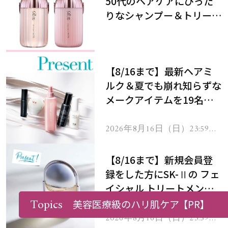
50代のヘアケアにぴった
りなシャンプー＆トリート
メントで、うねり悩みに対
処！
【8/16まで】最新ヘアミ
ルク＆夏でも崩れ知らずな
メークアイテムを19名様
にプレゼント！
2026年8月16日（日）23:59ま
で
【8/16まで】新規会員登
録をした方にSK-Ⅱの フェ
イシャル トリートメント
Topics
セラムをプレゼント！
美容医療級のハリ肌ケア
【PR】
2026年8月16日（日）23:59ま
で