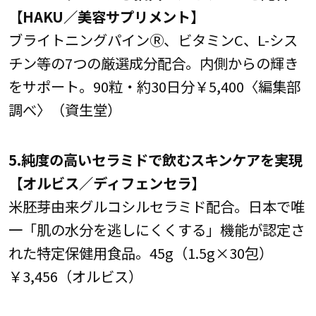
【HAKU／美容サプリメント】
ブライトニングパインⓇ、ビタミンC、L-シス
チン等の7つの厳選成分配合。内側からの輝き
をサポート。90粒・約30日分￥5,400〈編集部
調べ〉（資生堂）
5.純度の高いセラミドで飲むスキンケアを実現
【オルビス／ディフェンセラ】
米胚芽由来グルコシルセラミド配合。日本で唯
一「肌の水分を逃しにくくする」機能が認定さ
れた特定保健用食品。45g（1.5g×30包）
￥3,456（オルビス）