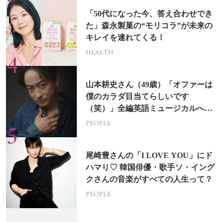
「50代になった今、答え合わせでき
た」森永製菓の“モリコラ”が未来の
キレイを連れてくる！
HEALTH
山本耕史さん（49歳）「オファーは
僕のカラダ目当てらしいです
（笑）」全編英語ミュージカルへの
挑戦
PEOPLE
尾崎豊さんの「I LOVE YOU」にド
ハマり♡ 韓国俳優・歌手ソ・イング
クさんの音楽がすべての人生って？
PEOPLE