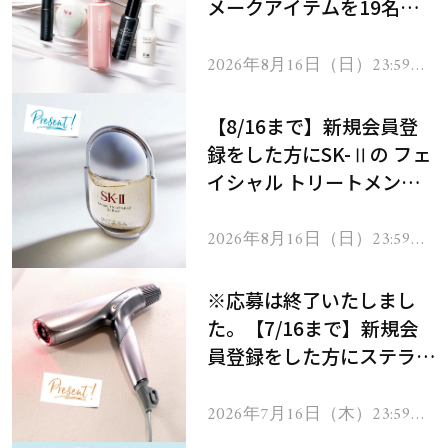
メークアイテムを19名様
にプレゼント！
2026年8月16日（日）23:59ま
で
【8/16まで】新規会員登
録をした方にSK-Ⅱの フェ
イシャル トリートメント
セラムをプレゼント！
2026年8月16日（日）23:59ま
で
※応募は終了いたしまし
た。【7/16まで】新規会
員登録をした方にステラボ
ーテのシャインリバース
ヘアドライヤー ジュエル
2026年7月16日（木）23:59ま
で
をプレゼント！