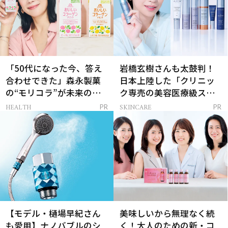
「50代になった今、答え
岩橋玄樹さんも太鼓判！
合わせできた」森永製菓
日本上陸した「クリニッ
の“モリコラ”が未来のキ
ク専売の美容医療級スキ
レイを連れてくる！
ンケア」
HEALTH
SKINCARE
PR
PR
【モデル・樋場早紀さん
美味しいから無理なく続
も愛用】ナノバブルのシ
く！大人のための新・コ