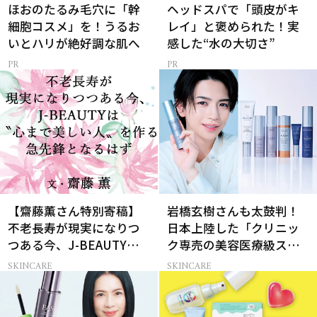
ほおのたるみ毛穴に「幹
ヘッドスパで「頭皮がキ
細胞コスメ」を！うるお
レイ」と褒められた！実
いとハリが絶好調な肌へ
感した“水の大切さ”
【齋藤薫さん特別寄稿】
岩橋玄樹さんも太鼓判！
不老長寿が現実になりつ
日本上陸した「クリニッ
つある今、J-BEAUTYは
ク専売の美容医療級スキ
心まで美しい人の急先鋒
ンケア」
SKINCARE
SKINCARE
になるはず