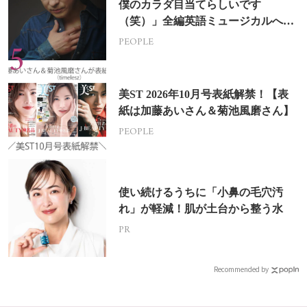
僕のカラダ目当てらしいです
（笑）」全編英語ミュージカルへの
挑戦
PEOPLE
美ST 2026年10月号表紙解禁！【表
紙は加藤あいさん＆菊池風磨さん】
PEOPLE
使い続けるうちに「小鼻の毛穴汚
れ」が軽減！肌が土台から整う水
PR
Recommended by