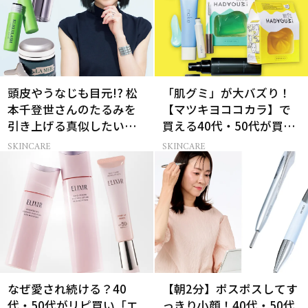
頭皮やうなじも目元!? 松
「肌グミ」が大バズり！
本千登世さんのたるみを
【マツキヨココカラ】で
引き上げる真似したい習
買える40代・50代が買う
慣
べき夏コスメ
SKINCARE
SKINCARE
なぜ愛され続ける？40
【朝2分】ポスポスしてす
代・50代がリピ買い「エ
っきり小顔！40代・50代