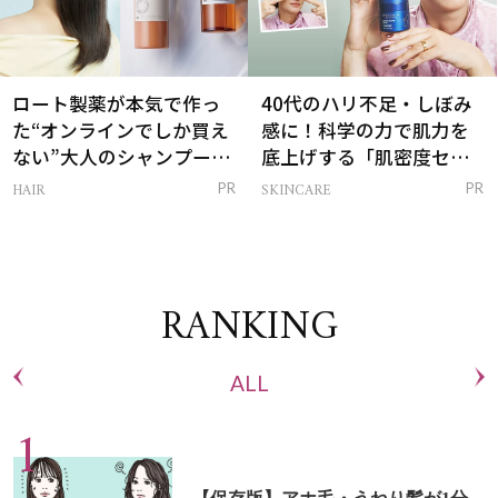
ロート製薬が本気で作っ
40代のハリ不足・しぼみ
た“オンラインでしか買え
感に！科学の力で肌力を
ない”大人のシャンプー＆
底上げする「肌密度セラ
トリートメントって？
ム」
HAIR
SKINCARE
PR
PR
RANKING
ALL