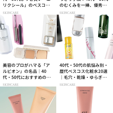
リクシール」のベスコス
のむくみを一掃、優秀ペ
受賞名品3選
ン型美顔器2選
SKINCARE
SKINCARE
美容のプロがハマる「ア
40代・50代の肌悩み別・
ルビオン」の名品｜40
歴代ベスコス化粧水20選
代・50代におすすめのベ
｜毛穴・乾燥・ゆらぎな
スコス受賞コスメ
ど
SKINCARE
SKINCARE