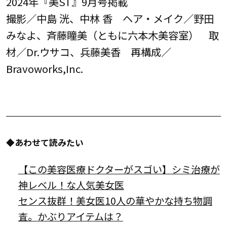
2024年『美ST』9月号掲載
撮影／中島 洸、中林 香 ヘア・メイク／野田
みなよ、斉藤瞳美（ともに六本木美容室） 取
材／Dr.ウサコ、兵藤美香 再構成／
Bravoworks,Inc.
◆あわせて読みたい
【この美容医療ドクターがスゴい】シミ治療が
神レベル！な人気美女医
センス抜群！美女医10人の華やかな持ち物調
査。かぶりアイテムは？