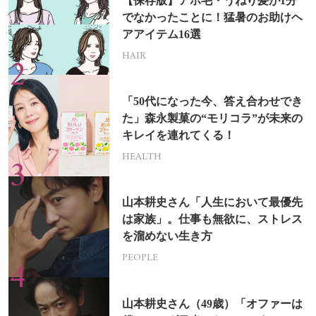
【保存版】アホ毛・うねり髪が1分
でなかったことに！猛暑のお助けヘ
アアイテム16選
HAIR
「50代になった今、答え合わせでき
た」森永製菓の“モリコラ”が未来の
キレイを連れてくる！
HEALTH
山本耕史さん「人生において最優先
は家族」。仕事も無欲に、ストレス
を溜めない生き方
PEOPLE
山本耕史さん（49歳）「オファーは