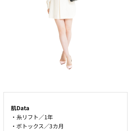
肌Data
・糸リフト／1年
・ボトックス／3カ月