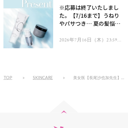
※応募は終了いたしまし
た。【7/16まで】うねり
やパサつき… 夏の髪悩み
を解消するヘアケアアイテ
ムを13名様にプレゼン
2026年7月16日（木）23:59ま
で
ト！
TOP
SKINCARE
美女医【長尾沙也加先生】が美しすぎる秘密…リアルな愛用品を赤裸々に公開