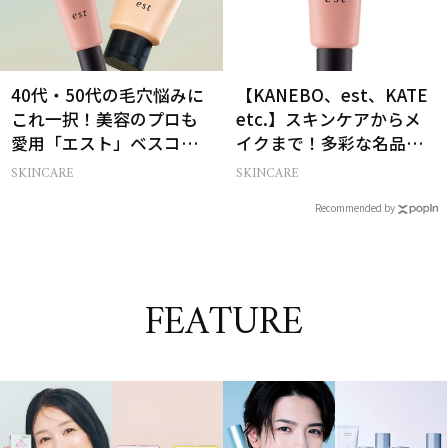
40代・50代の毛穴悩みに
【KANEBO、est、KATE
これ一択！美容のプロも
etc.】スキンケアからメ
愛用「エスト」ベスコス
イクまで！多彩な名品が
受賞コスメ
揃う「花王グループ」の
SKINCARE
SKINCARE
ベスコス受賞12選
Recommended by
FEATURE