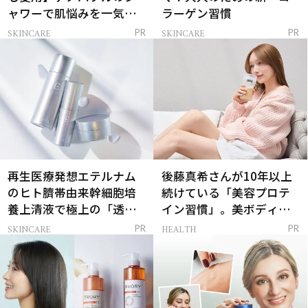
ャワーで肌悩みを一気に
ラーゲン習慣
解決
SKINCARE
SKINCARE
PR
PR
再生医療発想エテルナム
後藤真希さんが10年以上
のヒト臍帯由来幹細胞培
続けている「美容プロテ
養上清液で極上の「透明
イン習慣」。美ボディを
感ハリ肌」へ
支える朝ルーティンと
SKINCARE
HEALTH
PR
PR
は？