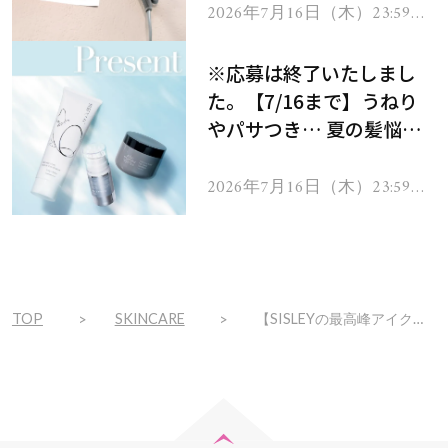
ヘアドライヤー ジュエル
2026年7月16日（木）23:59ま
で
をプレゼント！
※応募は終了いたしまし
た。【7/16まで】うねり
やパサつき… 夏の髪悩み
を解消するヘアケアアイテ
ムを13名様にプレゼン
2026年7月16日（木）23:59ま
で
ト！
TOP
SKINCARE
【SISLEYの最高峰アイクリーム】で寝ている間に目元がググッとリフトアップ！