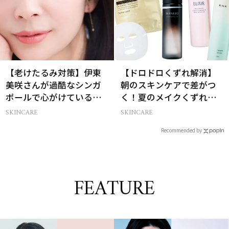
【老けたるみ対策】伊東
【ドロドロくずれ解消】
美咲さんが過酷なシンガ
朝のスキンケアで差がつ
ポールで心がけているこ
く！夏のメイクくずれ防
と
止術
SKINCARE
SKINCARE
Recommended by
FEATURE