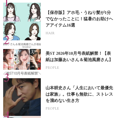
【保存版】アホ毛・うねり髪が1分
でなかったことに！猛暑のお助けヘ
アアイテム16選
HAIR
美ST 2026年10月号表紙解禁！【表
紙は加藤あいさん＆菊池風磨さん】
PEOPLE
山本耕史さん「人生において最優先
は家族」。仕事も無欲に、ストレス
を溜めない生き方
PEOPLE