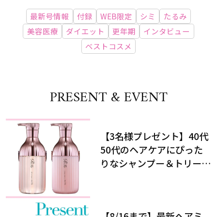
最新号情報
付録
WEB限定
シミ
たるみ
美容医療
ダイエット
更年期
インタビュー
ベストコスメ
PRESENT & EVENT
【3名様プレゼント】40代
50代のヘアケアにぴった
りなシャンプー＆トリート
メントで、うねり悩みに対
処！
【8/16まで】最新ヘアミ