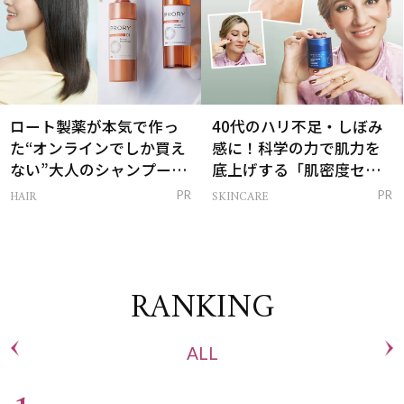
ロート製薬が本気で作っ
40代のハリ不足・しぼみ
た“オンラインでしか買え
感に！科学の力で肌力を
ない”大人のシャンプー＆
底上げする「肌密度セラ
トリートメントって？
ム」
HAIR
SKINCARE
PR
PR
RANKING
ALL