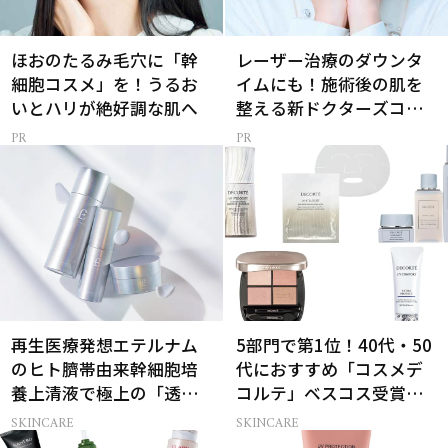
ほおのたるみ毛穴に「幹
レーザー治療のダウンタ
細胞コスメ」を！うるお
イムにも！施術後の肌を
いとハリが絶好調な肌へ
整える新ドクターズコス
メ
再生医療発想エテルナム
5部門で第1位！40代・50
のヒト臍帯由来幹細胞培
代におすすめ「コスメデ
養上清液で極上の「透明
コルテ」ベスコス受賞名
感ハリ肌」へ
品7選
SKINCARE
SKINCARE