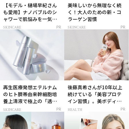
【モデル・樋場早紀さん
美味しいから無理なく続
も愛用】ナノバブルのシ
く！大人のための新・コ
ャワーで肌悩みを一気に
ラーゲン習慣
解決
SKINCARE
SKINCARE
PR
PR
再生医療発想エテルナム
後藤真希さんが10年以上
のヒト臍帯由来幹細胞培
続けている「美容プロテ
養上清液で極上の「透明
イン習慣」。美ボディを
感ハリ肌」へ
支える朝ルーティンと
SKINCARE
HEALTH
PR
PR
は？