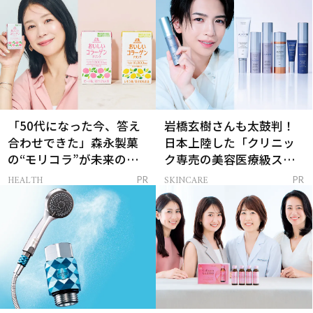
「50代になった今、答え
岩橋玄樹さんも太鼓判！
合わせできた」森永製菓
日本上陸した「クリニッ
の“モリコラ”が未来のキ
ク専売の美容医療級スキ
レイを連れてくる！
ンケア」
HEALTH
SKINCARE
PR
PR