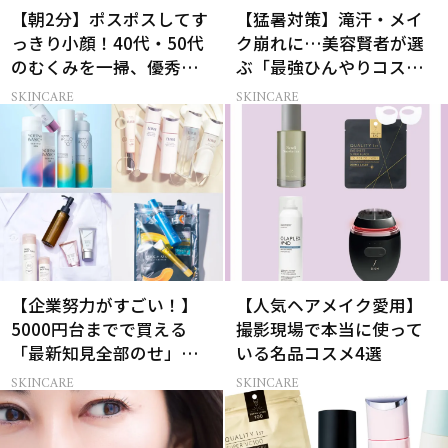
【朝2分】ポスポスしてす
【猛暑対策】滝汗・メイ
っきり小顔！40代・50代
ク崩れに…美容賢者が選
のむくみを一掃、優秀ペ
ぶ「最強ひんやりコス
ン型美顔器2選
メ」26選
SKINCARE
SKINCARE
【企業努力がすごい！】
【人気ヘアメイク愛用】
5000円台までで買える
撮影現場で本当に使って
「最新知見全部のせ」ス
いる名品コスメ4選
キンケア名品34選
SKINCARE
SKINCARE