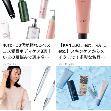
40代・50代が頼れるベス
【KANEBO、est、KATE
コス受賞ボディケア8選｜
etc.】スキンケアからメ
いまの肌悩みで選ぶ名品
イクまで！多彩な名品が
まとめ
揃う「花王グループ」の
SKINCARE
SKINCARE
ベスコス受賞12選